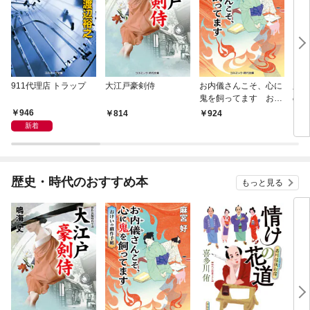
911代理店 トラップ
大江戸豪剣侍
お内儀さんこそ、心に
必殺
鬼を飼ってます おけ
の弦
いの戯作手帖
946
814
924
8
新着
歴史・時代のおすすめ本
もっと見る