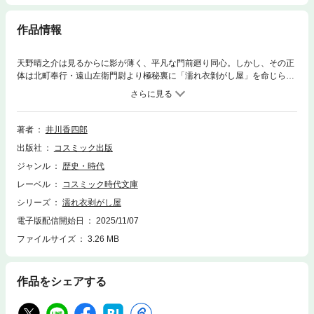
作品情報
天野晴之介は見るからに影が薄く、平凡な門前廻り同心。しかし、その正
体は北町奉行・遠山左衛門尉より極秘裏に「濡れ衣剝がし屋」を命じられ
る凄腕だ。お裁きに見落としや、間違いはないか。無実の者が、誰かによ
って罪を着せられていないかを徹底的に調べる。油問屋で三人が殺され、
側で血塗れの匕首を握っていた鮫蔵が捕まった。すぐに磔獄門の裁きが下
ったが、市中引き廻しの最中、鮫蔵は無実を訴え続けた。そんななか罵声
著者
井川香四郎
を浴びせる群衆に紛れ、列に向かい合掌する娘を晴之介は見逃さなかっ
出版社
コスミック出版
た！二人に何か関わりがあると睨んだ晴之助。刻一刻と刑場へ近づく中、
真相究明は間に合うのか!?弱い者を救い、冤罪を滅する「濡れ衣剝がし
ジャンル
歴史・時代
屋」シリーズ開幕！
レーベル
コスミック時代文庫
シリーズ
濡れ衣剥がし屋
電子版配信開始日
2025/11/07
ファイルサイズ
3.26 MB
作品をシェアする