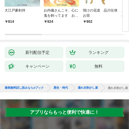
大江戸豪剣侍
お内儀さんこそ、心に
情けの花道 品川任侠
必殺
鬼を飼ってます おけ
お宿
の弦
いの戯作手帖
814
924
902
8
新刊配信予定
ランキング
キャンペーン
無料
漫画無料試し読みならdブック
歴史・時代
濡れ衣剥がし屋
濡れ衣剥がし屋
アプリならもっと便利で快適に！