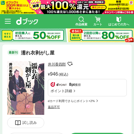
作品検索
カート
はじめての方へ
濡れ衣剥がし屋
最新刊
井川香四郎
946
(税込)
8
pt
獲得
ポイント詳細
dカード利用でさらにポイント+2%
返品不可
試し読み