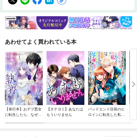
あわせてよく買われている本
【単行本】おデブ悪女
【タテヨミ】あなたは
バッドエンド目前のヒ
【タ
に転生したら、なぜか
もういりません
ロインに転生した私、
リ〜
ラスボス王子様に執着
今世では恋愛するつも
されています
りがチートな兄が離し
てくれません！？@C
OMIC