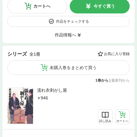
カートへ
今すぐ買う
作品をチェックする
作品情報へ
シリーズ
全1冊
お気に入り登録
未購入巻をまとめて買う
1巻から
|
最新刊から
濡れ衣剥がし屋
946
試し読み
カートへ