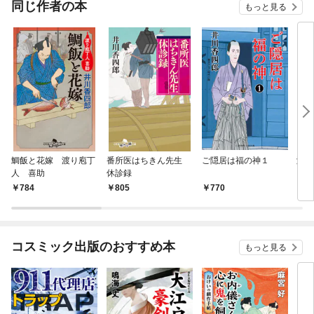
同じ作者の本
もっと見る
鯛飯と花嫁 渡り庖丁
番所医はちきん先生
ご隠居は福の神１
濡れ
人 喜助
休診録
784
805
770
9
コスミック出版のおすすめ本
もっと見る