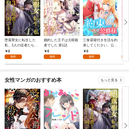
堕落聖女に転生した
婚約した王子は元暗殺
三食昼寝付き生活を約
絶対
私、3人の従者たちに
者でした 第1話
束してください、公爵
嬢は
抱かれて困ってます 第
様 1話
行本
0
0
0
7
1話
無料
無料
無料
試
女性マンガのおすすめ本
もっと見る