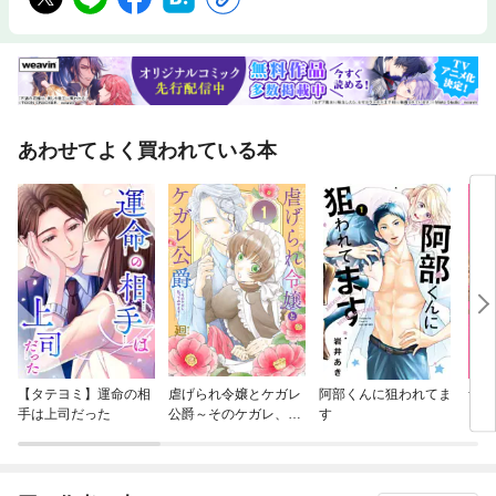
あわせてよく買われている本
【タテヨミ】運命の相
虐げられ令嬢とケガレ
阿部くんに狙われてま
青島
手は上司だった
公爵～そのケガレ、払
す
ってみせます！～