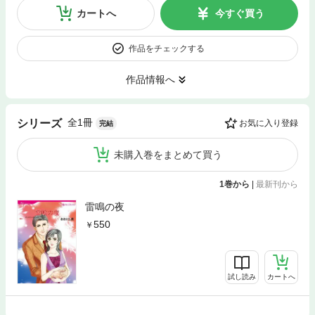
カートへ
今すぐ買う
作品をチェックする
作品情報へ
全1冊
シリーズ
お気に入り登録
完結
未購入巻をまとめて買う
1巻から
|
最新刊から
雷鳴の夜
550
試し読み
カートへ