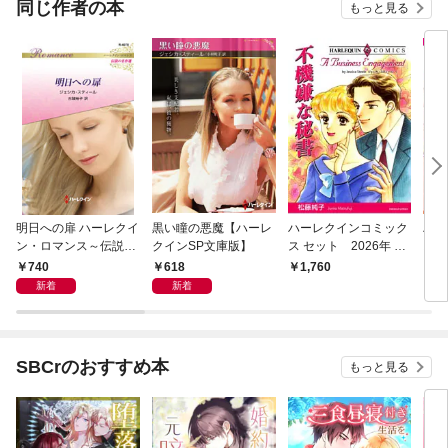
同じ作者の本
もっと見る
明日への扉 ハーレクイ
黒い瞳の悪魔【ハーレ
ハーレクインコミック
ハー
ン・ロマンス～伝説の
クインSP文庫版】
ス セット 2026年 vo
ス 
名作選～【ハーレクイ
l.917
l.79
740
618
1,760
9
ン・ロマンス版】
新着
新着
SBCrのおすすめ本
もっと見る