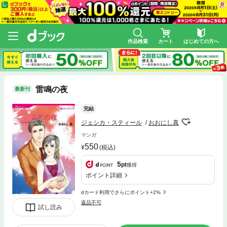
作品検索
カート
はじめての方へ
雷鳴の夜
最新刊
完結
ジェシカ・スティール
おおにし真
マンガ
550
(税込)
5
pt
獲得
ポイント詳細
dカード利用でさらにポイント+2%
返品不可
試し読み