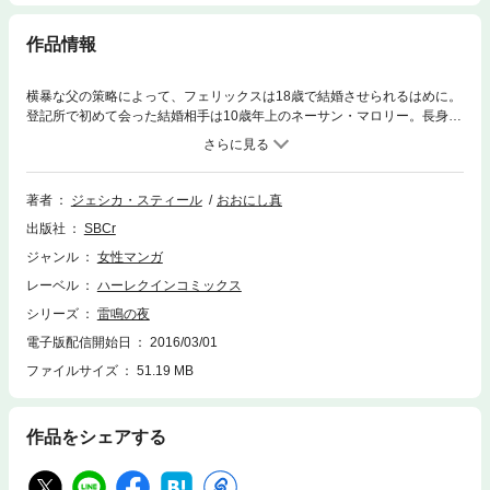
作品情報
横暴な父の策略によって、フェリックスは18歳で結婚させられるはめに。
登記所で初めて会った結婚相手は10歳年上のネーサン・マロリー。長身で
洗練された彼をひと目見て、フェリックスは恋に落ちた。しかし入籍を済
ませ、家に帰り着いたふたりを待っていたのは、父のネーサンに対する手
ひどい裏切りだった。冷酷な父の行為に、過去の記憶がよみがえる。稲妻
が暗闇を裂き、雷が轟くなか、父が母を凌辱していたあの夜！ それはこ
著者
ジェシカ・スティール
おおにし真
の結婚の行く末を暗示するようで…。
出版社
SBCr
ジャンル
女性マンガ
レーベル
ハーレクインコミックス
シリーズ
雷鳴の夜
電子版配信開始日
2016/03/01
ファイルサイズ
51.19 MB
作品をシェアする