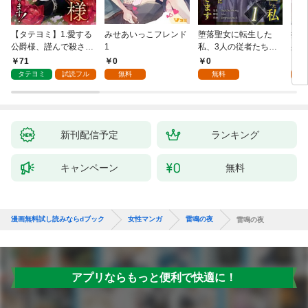
【タテヨミ】1.愛する
みせあいっこフレンド
堕落聖女に転生した
授か
公爵様、謹んで殺させ
1
私、3人の従者たちに
身籠
ていただきます！
抱かれて困ってます 第
して
71
0
0
2
1話
タテヨミ
試読フル
無料
無料
試
新刊配信予定
ランキング
キャンペーン
無料
漫画無料試し読みならdブック
女性マンガ
雷鳴の夜
雷鳴の夜
アプリならもっと便利で快適に！