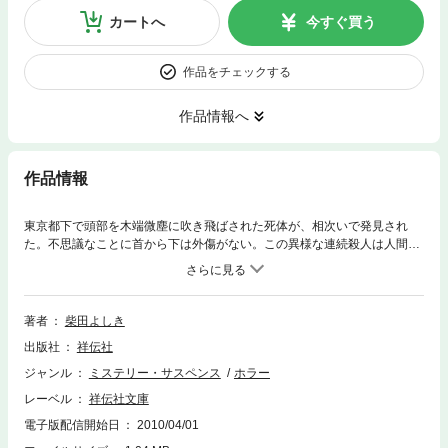
カートへ
今すぐ買う
作品をチェックする
作品情報へ
作品情報
東京都下で頭部を木端微塵に吹き飛ばされた死体が、相次いで発見され
た。不思議なことに首から下は外傷がない。この異様な連続殺人は人間の
仕業か？それとも…。10から０へ。日常に溢れるカウントダウンの数々が
一転、驚天動地の恐怖を生み出す新感覚ホラー！
著者
柴田よしき
出版社
祥伝社
ジャンル
ミステリー・サスペンス
ホラー
レーベル
祥伝社文庫
電子版配信開始日
2010/04/01