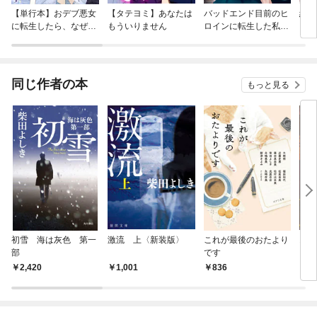
【単行本】おデブ悪女
【タテヨミ】あなたは
バッドエンド目前のヒ
結界
に転生したら、なぜか
もういりません
ロインに転生した私、
ラスボス王子様に執着
今世では恋愛するつも
されています
りがチートな兄が離し
てくれません！？@C
OMIC
同じ作者の本
もっと見る
初雪 海は灰色 第一
激流 上〈新装版〉
これが最後のおたより
おい
部
です
2,420
1,001
836
7