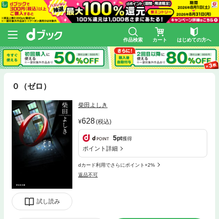
作品検索
カート
はじめての方へ
０（ゼロ）
柴田よしき
628
(税込)
5
pt
獲得
ポイント詳細
dカード利用でさらにポイント+2%
返品不可
試し読み