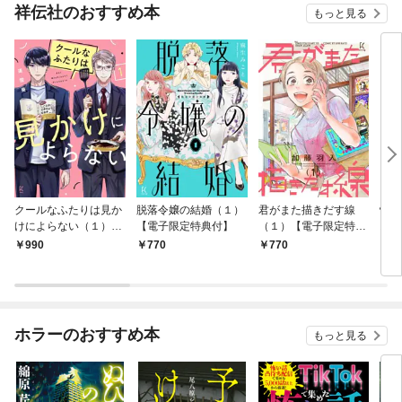
祥伝社のおすすめ本
もっと見る
クールなふたりは見か
脱落令嬢の結婚（１）
君がまた描きだす線
情け
けによらない（１）
【電子限定特典付】
（１）【電子限定特典
お宿
【電子限定特典付】
付】
990
770
770
9
ホラーのおすすめ本
もっと見る