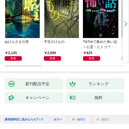
ぬひんさまの塔
予言のけもの
TikTokで集めた怖い話
恐怖
～心霊・ヒトコワ・不
思議・都市伝説～
2,145
2,090
825
9
新着
新着
新着
新刊配信予定
ランキング
キャンペーン
無料
漫画無料試し読みならdブック
ホラー
０（ゼロ）
０（ゼロ）