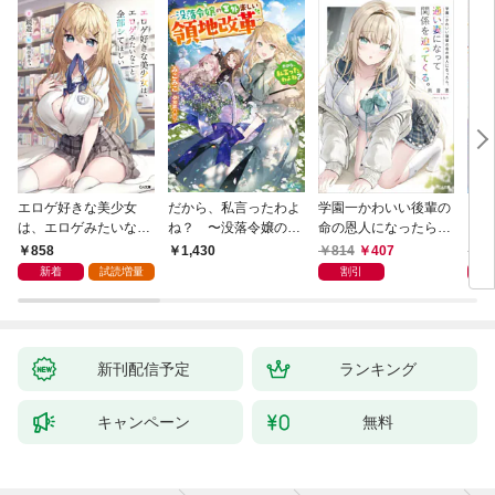
エロゲ好きな美少女
だから、私言ったわよ
学園一かわいい後輩の
くた
は、エロゲみたいなこ
ね？ 〜没落令嬢の案
命の恩人になったら、
ども
と全部シてほしい【電
外楽しい領地改革〜
通い妻になって関係を
858
814
407
8
1,430
子ＳＳ特典付き】
迫ってくる。
新着
試読増量
割引
新刊配信予定
ランキング
キャンペーン
無料