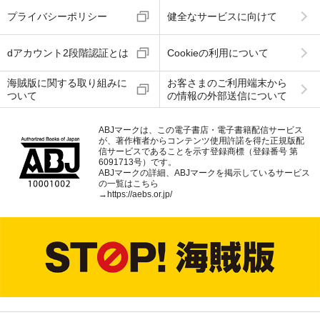
プライバシーポリシー
健全なサービスに向けて
dアカウント2段階認証とは
Cookieの利用について
海賊版に関する取り組みに
お客さまのご利用端末から
ついて
の情報の外部送信について
ABJマークは、この電子書店・電子書籍配信サービス
が、著作権者からコンテンツ使用許諾を得た正規版配
信サービスであることを示す登録商標（登録番号 第
6091713号）です。
ABJマークの詳細、ABJマークを掲示しているサービス
の一覧はこちら
→
https://aebs.or.jp/