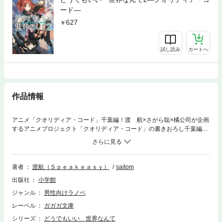
ード―
627
試し読み
カートへ
作品情報
アニメ「クオリディア・コード」千葉編！渡 航×さがら聡×橘公司が企画
するアニメプロジェクト「クオリディア・コード」の書きおろし千葉編の
エピソードがここに！異能力と策略、そして陰謀渦巻くこの世界を救うの
は……！？アニメ前日譚となる物語！※この作品は底本と同じクオリティ
のカラーイラスト、モノクロの挿絵イラストが収録されています。
著者
渡航（Ｓｐｅａｋｅａｓｙ）
saitom
出版社
小学館
ジャンル
男性向けラノベ
レーベル
ガガガ文庫
シリーズ
どうでもいい 世界なんて