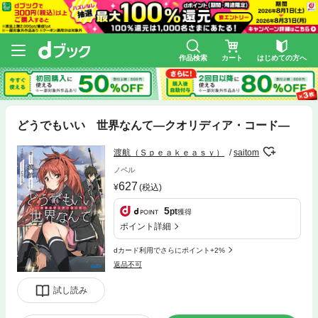
作品検索
カート
はじめての方へ
どうでもいい 世界なんて―クオリディア・コード―
渡航（Ｓｐｅａｋｅａｓｙ）
saitom
ノベル
627
(税込)
5
pt
獲得
ポイント詳細
dカード利用でさらにポイント+2%
返品不可
試し読み