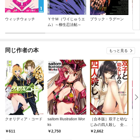
ウィッチウォッチ
Ｙ十Ｍ（ワイじゅうエ
ブラック・ラグーン
屋根
ム）～柳生忍法帖～
同じ作者の本
もっと見る
クオリディア・コード
saitom Illustration Wor
［合本版］双子と幼な
特異
ks
じみの四人殺し 全４
へ迫
巻
611
2,750
2,662
6