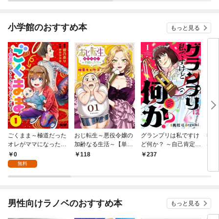
小学館のおすすめ本
もっと見る
ごくまま～極道だった
おじ転生～悪役令嬢の
グランプリは私ですけ
後宮
オレがママになった話
加齢なる生活～【単
ど何か？ ～自己肯定モ
は謎
～【単話】（１）
話】（１）
ンスターのミスコン無
（１
0
118
237
2
双～【単話】（１）
無料
男性向けラノベのおすすめ本
もっと見る