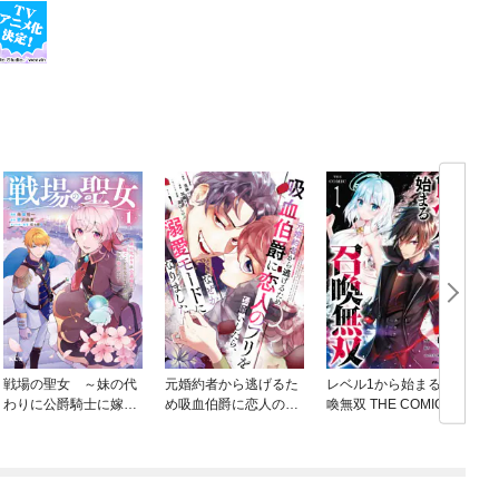
戦場の聖女 ～妹の代
元婚約者から逃げるた
レベル1から始まる召
わりに公爵騎士に嫁ぐ
め吸血伯爵に恋人のフ
喚無双 THE COMIC
ことになりましたが、
リをお願いしたら、な
今は幸せです～
ぜか溺愛モードになり
ました