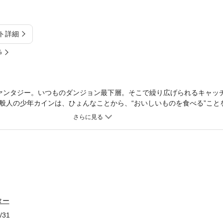
ト詳細
%
ァンタジー。いつものダンジョン最下層。そこで繰り広げられるキャッ
般人の少年カインは、ひょんなことから、“おいしいものを食べる”こと
とになった。そこで出会ったのは、元勇者と元魔王と元暗殺者という、
戦闘の天才でありながら“おいしいものが食べたい”という理由であっさ
こねる残念美少女になってしまった元勇者。かたや魔界最強の存在。魔
さん。でもお腹がすくと破壊衝動が目覚めてしまう残念美人の元魔王さ
っていた凄腕の暗殺者。でもカインの作るごはんによって餌付けされて
に囲まれて、ダンジョンでやっつけたモンスターのお肉を食べたり、い
り、狩り＆ごはんライフの毎日をカインは過ごす。「GJ部」の新木伸＆
コマ小説！ 今回ももちろん36編収録！ みんな満足でお腹いっぱい。
ラスト、モノクロの挿絵イラストが収録されています。
ター
/31