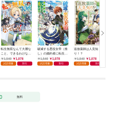
転生無双なんて大層な
破滅する悪役女帝（推
追放薬師は人見知
こと、できるわけない
し）の婚約者に転生し
り！？
でしょう！ 公爵令息
ました。
1,540
1,078
1,540
1,078
1,540
1,078
が家族、友達、精霊と
試読増量
割引
試読増量
割引
試読増量
割引
送る仲良しスローライ
フ
無料