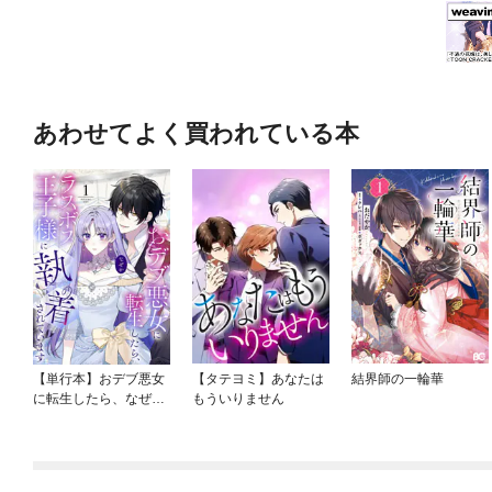
あわせてよく買われている本
【単行本】おデブ悪女
【タテヨミ】あなたは
結界師の一輪華
に転生したら、なぜか
もういりません
ラスボス王子様に執着
されています