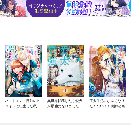
バッドエンド目前のヒ
異世界転移したら愛犬
王太子妃になんてなり
ロインに転生した私、
が最強になりました ～
たくない！！ 婚約者編
今世では恋愛するつも
シルバーフェンリルと
りがチートな兄が離し
俺が異世界暮らしを始
てくれません！？@C
めたら～ THE COMIC
OMIC