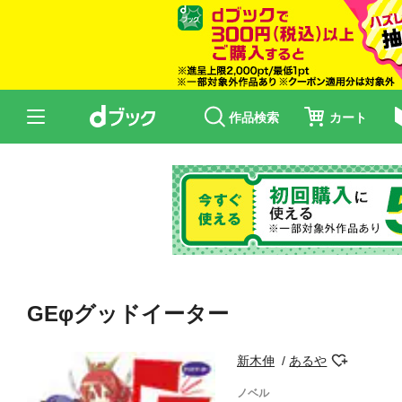
作品検索
カート
GEφグッドイーター
新木伸
あるや
ノベル