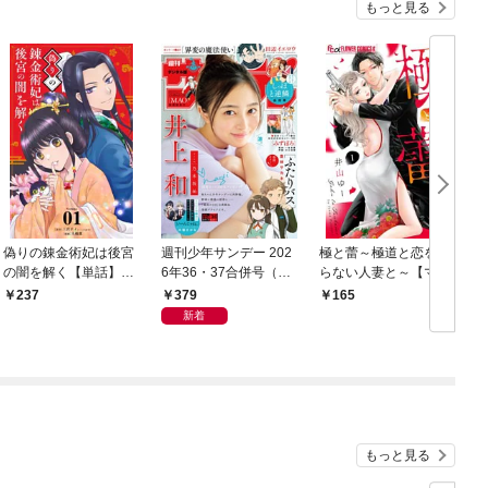
もっと見る
偽りの錬金術妃は後宮
週刊少年サンデー 202
極と蕾～極道と恋を知
の闇を解く【単話】
6年36・37合併号（20
らない人妻と～【マイ
（１）
26年8月5日発売号）
クロ】（１）
379
237
165
新着
もっと見る