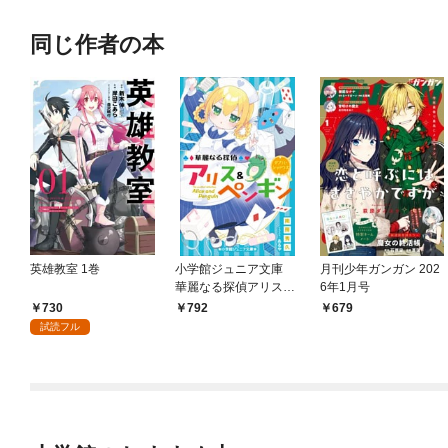
同じ作者の本
英雄教室 1巻
小学館ジュニア文庫
月刊少年ガンガン 202
華麗なる探偵アリス＆
6年1月号
ペンギン ダブル・シ
730
792
679
ャドウズ
試読フル