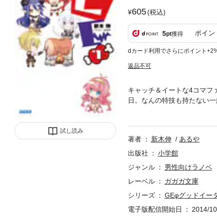
605
(税込)
ポイン
5
pt
獲得
dカード利用でさらにポイント+2
返品不可
キャッチ＆イートな4コマフ
日。なんの特技も持たない一
ッドイーター”に参加するこ
人。かたや人類最強の存在。
いまではお腹がすくと駄々を
試し読み
著者
新木伸
あるや
と学問を愛する理性的なお姉
と魔王を暗殺すべく、付け狙
出版社
小学館
ンさん。そんな個性的な三人
ジャンル
男性向けラノベ
ぺこ赤竜亭”で満腹になった
レーベル
ガガガ文庫
ーズは、ごはんのおいしい4
と同じクオリティのカラーイ
シリーズ
GEφグッドイー
電子版配信開始日
2014/10