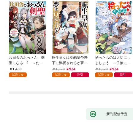
片田舎のおっさん、剣
転生皇女は冷酷皇帝陛
拾ったものは大切にし
聖になる 1 ～ただ
下に溺愛されるが夢は
ましょう ～子狼に気
の田舎の剣術師範だっ
冒険者です！
に入られた男の転移物
1,430
1,320
924
1,320
924
たのに、大成した弟子
語～
試読フル
試読フル
割引
試読フル
割引
たちが俺を放ってくれ
ない件～
新刊配信予定