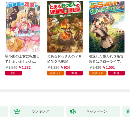
弱小国の王女に転生し
とあるおっさんのＶＲ
引退した嫌われＳ級冒
てしまいましたわ
ＭＭＯ活動記
険者はスローライフに
～！？ 1巻
浸りたいのに！ 気が
1,540
1,232
1,320
924
1,430
1,001
付いたら辺境が世界最
割引
試読フル
割引
試読フル
割引
強の村になっていまし
た
ランキング
キャンペーン