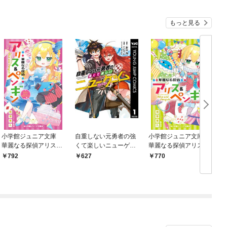
もっと見る
小学館ジュニア文庫
自重しない元勇者の強
小学館ジュニア文庫
華麗なる探偵アリス＆
くて楽しいニューゲー
華麗なる探偵アリス＆
ペンギン マジカル×
ム 1
ペンギン イッツ・シ
792
627
770
マジカル×マジカルハ
ョータイム！
ウス