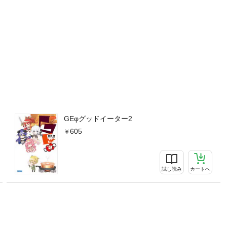
GEφグッドイーター2
605
試し読み
カートへ