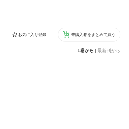
お気に入り登録
未購入巻をまとめて買う
1巻から
|
最新刊から