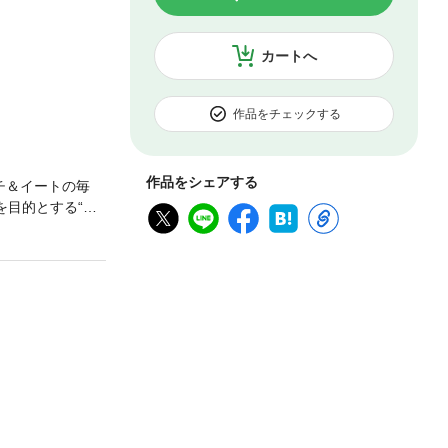
カートへ
作品をチェックする
作品をシェアする
チ＆イートの毎
を目的とする“グ
いわくつきの三
りと引退を決め、
王であるが平和
ま。かたや勇者
しまったアサシ
きつけのお店“腹
あるやの最新シリ
※この作品は底本