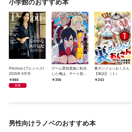
小学館のおすすめ本
Precious (プレシャス)
ゲーム悪役貴族に転生
裏ダンジョンおくさん
2026年 9月号
した俺は、チート筋肉
【単話】（１）
で無双する【単話】
860
356
243
（１）
新着
男性向けラノベのおすすめ本