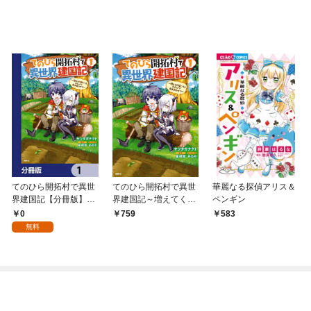
てのひら開拓村で異世
てのひら開拓村で異世
華麗なる探偵アリス＆
界建国記【分冊版】
界建国記～増えてく嫁
ペンギン
1
たちとのんびり無人島
0
759
583
ライフ～ 1
無料