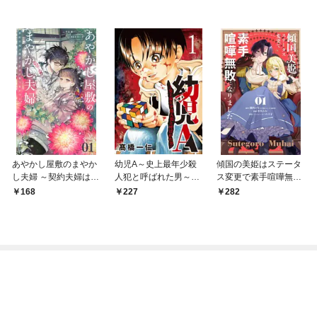
あやかし屋敷のまやか
幼児A～史上最年少殺
傾国の美姫はステータ
し夫婦 ～契約夫婦は鎌
人犯と呼ばれた男～
ス変更で素手喧嘩無敗
倉で妖怪の集う家を守
【単話】（１）
になりました【単話】
168
227
282
る～【単話】（１）
（１）