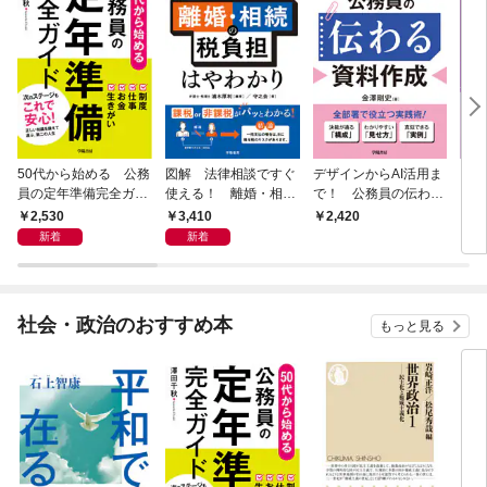
50代から始める 公務
図解 法律相談ですぐ
デザインからAI活用ま
自治
員の定年準備完全ガイ
使える！ 離婚・相続
で！ 公務員の伝わる
った
ド
の税負担はやわかり
資料作成
版〉
2,530
3,410
2,420
2,
新着
新着
社会・政治のおすすめ本
もっと見る