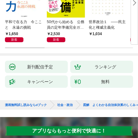
平和で在る力 今ここ
50代から始める 公務
世界政治１ ――民主
「力
と 永遠の挑戦
員の定年準備完全ガイ
化と権威主義化
く 
ド
1,650
2,530
1,
1,034
新着
新着
新刊配信予定
ランキング
キャンペーン
無料
漫画無料試し読みならdブック
社会・政治
図解 よくわかる自治体決算のしくみ
アプリならもっと便利で快適に！