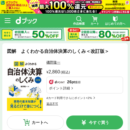
作品検索
カート
はじめての方へ
図解 よくわかる自治体決算のしくみ＜改訂版＞
磯野隆一
2,860
(税込)
26
pt
獲得
ポイント詳細
dカード利用でさらにポイント+2%
返品不可
カートへ
今すぐ買う