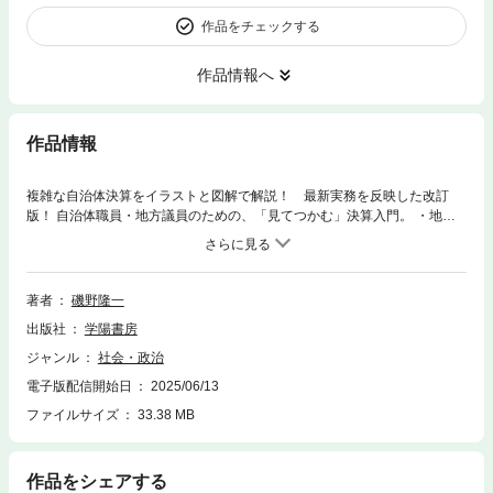
作品をチェックする
作品情報へ
作品情報
複雑な自治体決算をイラストと図解で解説！ 最新実務を反映した改訂
版！ 自治体職員・地方議員のための、「見てつかむ」決算入門。 ・地方
公営企業法 ・公会計 ・内部統制 など最新の動きを踏まえてアップグレー
ド！
著者
磯野隆一
出版社
学陽書房
ジャンル
社会・政治
電子版配信開始日
2025/06/13
ファイルサイズ
33.38 MB
作品をシェアする