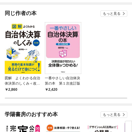
てくれません！？@C
OMIC
同じ作者の本
もっと見る
図解 よくわかる自治
一番やさしい自治体決
体決算のしくみ＜改訂
算の本 第１次改訂版
版＞
2,860
2,420
学陽書房のおすすめ本
もっと見る