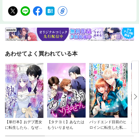
あわせてよく買われている本
【単行本】おデブ悪女
【タテヨミ】あなたは
バッドエンド目前のヒ
結界
に転生したら、なぜか
もういりません
ロインに転生した私、
ラスボス王子様に執着
今世では恋愛するつも
されています
りがチートな兄が離し