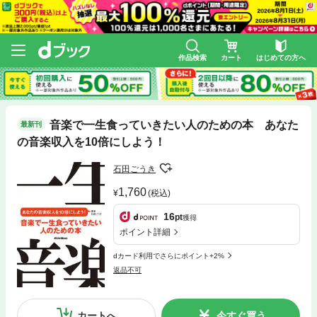
作品検索
カート
はじめての方へ
音楽で一生食っていきたい人のための本 あなた
最新刊
の音楽収入を10倍にしよう！
石田ごうき
1,760
(税込)
16
pt
獲得
ポイント詳細
dカード利用でさらにポイント+2%
返品不可
カートへ
今すぐ買う