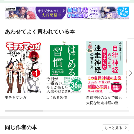
あわせてよく買われている本
モテるマンガ
はじめる習慣
自律神経のなかで最も
CYB
大切な迷走神経の整え
ERS
方
同じ作者の本
もっと見る