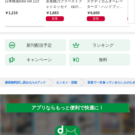
日本映画navi vol.123
永尾柚乃ファーストフ
ステディカムオペレー
テレ
ォトエッセイ ゆのも
ターズ・ハンドブック
集 
のがたり
日本語版 電子版 第２
ーズ
1,683
6,600
1
1,210
版
ウル
新着
新着
【電
新刊配信予定
ランキング
キャンペーン
無料
漫画無料試し読みならdブック
エンタメ・芸能
音楽で一生食っていきたい人のため
アプリならもっと便利で快適に！