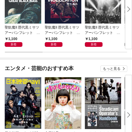
聖飢魔II 歴代黒ミサツ
聖飢魔II 歴代黒ミサツ
聖飢魔II 歴代黒ミサツ
聖飢
アーパンフレット Th
アーパンフレット VI
アーパンフレット Th
アー
e 35++th Anniversary
DEO & MUTANT “LIV
e 35++th Anniversary
DEO
1,100
1,100
1,100
1,
TENACIOUS GREAT
E” BLACK MASS TOU
TENACIOUS GREAT
LIV
新着
新着
新着
BLACK MASS TOUR
R「悪チン集団接種」
BLACK MASS FINAL
別給
(D.C.24／2022)
(D.C.23／2021)
(D.C.25／2023)
／20
エンタメ・芸能のおすすめ本
もっと見る