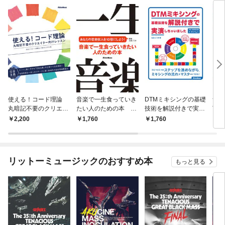
使える！コード理論
音楽で一生食っていき
DTMミキシングの基礎
音圧
丸暗記不要のクリエイ
たい人のための本 あ
技術を解説付きで実演
TM
ター向けレッスン
なたの音楽収入を10倍
しちゃいました
座！
2,200
1,760
1,760
1,
にしよう！
リットーミュージックのおすすめ本
もっと見る