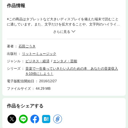
作品情報
※この商品はタブレットなど大きいディスプレイを備えた端末で読むこと
に適しています。また、文字だけを拡大することや、文字列のハイライ
ト、検索、辞書の参照、引用などの機能が使用できません。資金ナシ！人
脈ナシ！実績ナシ！が２年で音楽専業になれた秘密！音楽専門の独立起業
セミナー「音楽自営業のススメ」。本書籍の著者自身が講師と主催を務め
るそのセミナーの36時間を超える大ボリュームの内容を一冊の書籍に凝
著者
石田ごうき
縮！ 本書の通りにやれば、音楽業での収入が“確実に”上がります。「アマ
出版社
リットーミュージック
チュア」「セミプロ」「プロ」いろいろなレベルの音楽人の業績改善に、
5年以上に渡って寄与し続けてきた著者が送る、本質的で実践的な『音楽
ジャンル
ビジネス・経済
エンタメ・芸能
人専用のビジネス成功本』です。望み通りの音楽人生を実現するための
シリーズ
音楽で一生食っていきたい人のための本 あなたの音楽収入
「自信」が高まります。サウンドクリエイター、作編曲家、ミュージシャ
を10倍にしよう！
ン、音楽講師……などなど、あらゆるフィールドで音楽を収入・職業に結
びつけることに興味のある、すべての音楽人注目の内容です！
電子版配信開始日
2016/12/27
ファイルサイズ
44.29 MB
作品をシェアする