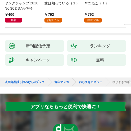
ヤングジャンプ 2026
妹は知っている（１）
ヤニねこ（１）
モー
No.36＆37合併号
6・3
日発
400
792
792
4
新着
試読フル
試読フル
新刊配信予定
ランキング
キャンペーン
無料
漫画無料試し読みならdブック
青年マンガ
ねじまきカギュー
ねじまきカギュ
アプリならもっと便利で快適に！