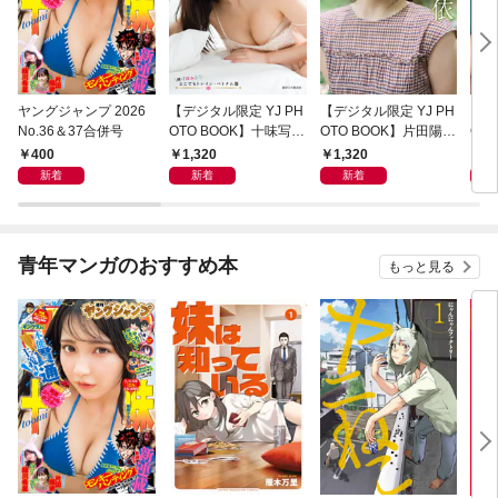
ヤングジャンプ 2026
【デジタル限定 YJ PH
【デジタル限定 YJ PH
【デ
No.36＆37合併号
OTO BOOK】十味写真
OTO BOOK】片田陽依
OT
集「続・『ぽみ』！？
写真集「羽色日和」
写真
400
1,320
1,320
1,
どこでもトレイン・ベ
リ」
新着
新着
新着
トナム篇」
青年マンガのおすすめ本
もっと見る