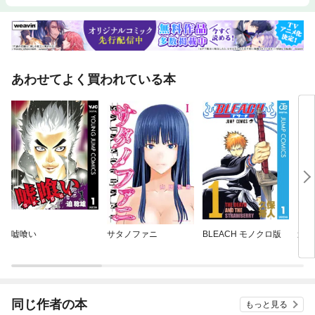
あわせてよく買われている本
嘘喰い
サタノファニ
BLEACH モノクロ版
週刊
同じ作者の本
もっと見る