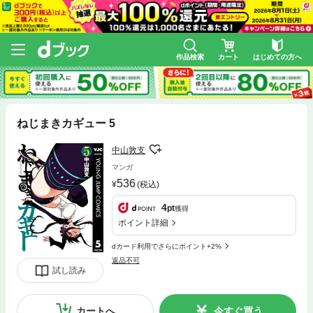
作品検索
カート
はじめての方へ
ねじまきカギュー 5
中山敦支
マンガ
536
(税込)
4
pt
獲得
ポイント詳細
dカード利用でさらにポイント+2%
返品不可
試し読み
カートへ
今すぐ買う