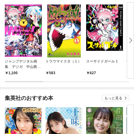
ジャンプデジタル画
トラウマイスタ（１）
スーサイドガール 1
9速
集 デジガ 中山敦支
リー
Art Works
集―
1,100
583
627
5
集英社のおすすめ本
もっと見る