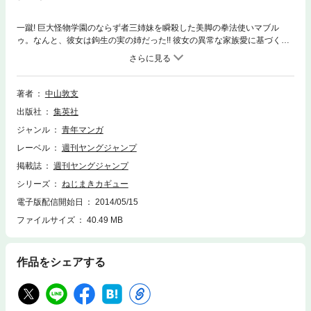
一蹴! 巨大怪物学園のならず者三姉妹を瞬殺した美脚の拳法使いマブル
ゥ。なんと、彼女は鉤生の実の姉だった!! 彼女の異常な家族愛に基づく来
日の目的とは!!? そして…生徒の生徒による生徒のための自治組織｢生徒会｣
が登場。学園の蠱毒計画が胎動し始める…。 ｢恋愛｣vs｢家族愛｣vs｢生徒愛｣
三つ巴のバトル勃発に、男の娘･窈の初恋の行方と、愛の螺旋が渦巻く…
超展開生き急ぎッ第5巻!!!!!!!
著者
中山敦支
出版社
集英社
ジャンル
青年マンガ
レーベル
週刊ヤングジャンプ
掲載誌
週刊ヤングジャンプ
シリーズ
ねじまきカギュー
電子版配信開始日
2014/05/15
ファイルサイズ
40.49 MB
作品をシェアする