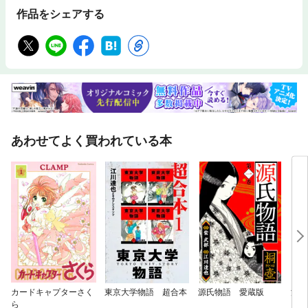
作品をシェアする
あわせてよく買われている本
カードキャプターさく
東京大学物語 超合本
源氏物語 愛蔵版
漂流
ら