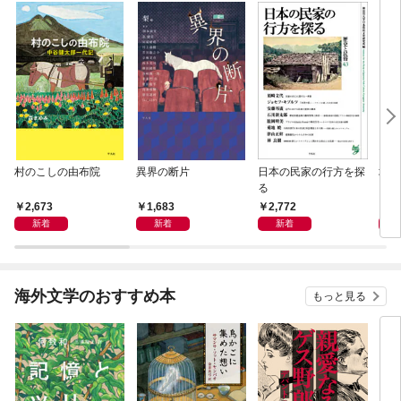
村のこしの由布院
異界の断片
日本の民家の行方を探
地域
る
2,673
1,683
2,772
1,
新着
新着
新着
海外文学のおすすめ本
もっと見る