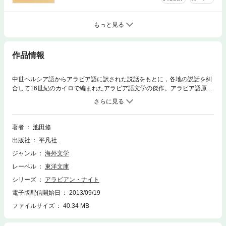
もっと見る
作品情報
中世ペルシア語からアラビア語に訳された説話をもとに，各地の説話を糾
合して16世紀のカイロで編まれたアラビア語文学の傑作。アラビア語原典
からの完訳版。第14巻は，第680夜から第738夜，女ペテン師の話，怪盗
の物語など，長短16話。
著者
池田修
出版社
平凡社
ジャンル
海外文学
レーベル
東洋文庫
シリーズ
アラビアン・ナイト
電子版配信開始日
2013/09/19
ファイルサイズ
40.34 MB