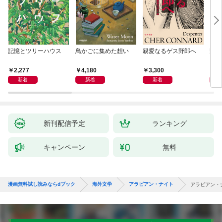
記憶とツリーハウス
鳥かごに集めた想い
親愛なるゲス野郎へ
野生
2,277
4,180
3,300
1,
新着
新着
新着
新刊配信予定
ランキング
キャンペーン
無料
漫画無料試し読みならdブック
海外文学
アラビアン・ナイト
アラビアン・