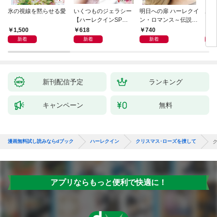
氷の視線を黙らせる愛
いくつものジェラシー
明日への扉 ハーレクイ
あの
【ハーレクインSP文
ン・ロマンス～伝説の
レク
庫版】
名作選～【ハーレクイ
プレ
1,500
618
740
7
ン・ロマンス版】
レア
新着
新着
新着
クシ
イン
シリ
新刊配信予定
ランキング
キャンペーン
無料
漫画無料試し読みならdブック
ハーレクイン
クリスマス･ローズを捜して
アプリならもっと便利で快適に！