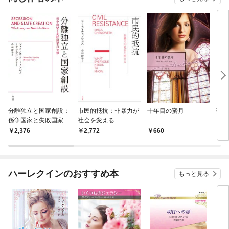
分離独立と国家創設：
市民的抵抗：非暴力が
十年目の蜜月
夢路
係争国家と失敗国家の
社会を変える
生態
2,376
2,772
660
7
ハーレクインのおすすめ本
もっと見る