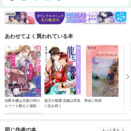
あわせてよく買われている本
伯爵令嬢は犬猿の仲の
龍王の寵愛 花嫁は草原
再会に乾杯
愛の
エリート騎士と強制的
に乱れ咲く
につがいにさせられ
る 連載版
同じ作者の本
もっと見る