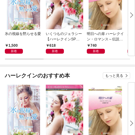
氷の視線を黙らせる愛
いくつものジェラシー
明日への扉 ハーレクイ
あの
【ハーレクインSP文
ン・ロマンス～伝説の
レク
庫版】
名作選～【ハーレクイ
プレ
1,500
618
740
7
ン・ロマンス版】
レア
新着
新着
新着
クシ
イン
シリ
ハーレクインのおすすめ本
もっと見る