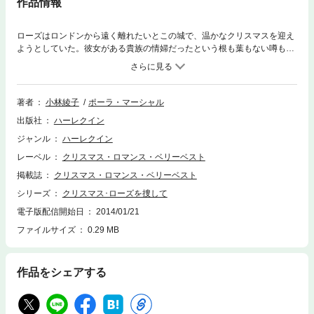
作品情報
ローズはロンドンから遠く離れたいとこの城で、温かなクリスマスを迎え
ようとしていた。彼女がある貴族の情婦だったという根も葉もない噂も田
舎の社交界では知られていないはずだ。そう思って安心していたローズの
前に、以前、侮蔑の言葉を投げつけてきたサー・マイルズが招待客として
現れた。彼はわたしの過去を暴くつもりだろうか？
著者
小林綾子
ポーラ・マーシャル
出版社
ハーレクイン
ジャンル
ハーレクイン
レーベル
クリスマス・ロマンス・ベリーベスト
掲載誌
クリスマス・ロマンス・ベリーベスト
シリーズ
クリスマス･ローズを捜して
電子版配信開始日
2014/01/21
ファイルサイズ
0.29 MB
作品をシェアする