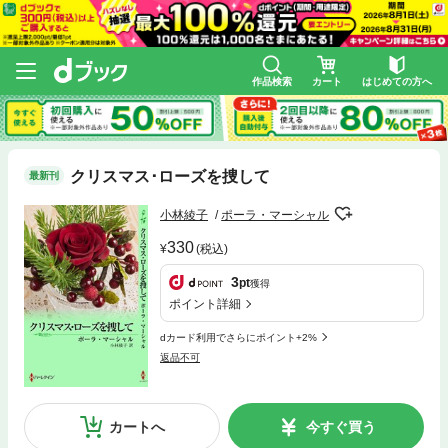
作品検索
カート
はじめての方へ
クリスマス･ローズを捜して
最新刊
小林綾子
ポーラ・マーシャル
330
(税込)
3
pt
獲得
ポイント詳細
dカード利用でさらにポイント+2%
返品不可
カートへ
今すぐ買う