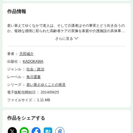
作品情報
老い衰えてゆくなかで老人は、そして介護者はその事実とどう向き合うの
か。複雑な感情に彩られた高齢者ケアの実像を家庭や介護施設の具体事例
で描き、老いを柔らかく支える社会制度を介護の場から展望する。※本作
品は紙版の書籍から口絵または挿絵の一部が未収録となっています。あら
かじめご了承ください。
著者
天田城介
出版社
KADOKAWA
ジャンル
社会・政治
レーベル
角川選書
シリーズ
老い衰えゆくことの発見
電子版配信開始日
2014/09/25
ファイルサイズ
1.11 MB
作品をシェアする