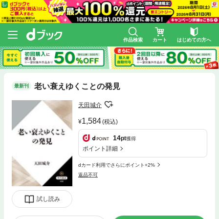
作品検索
カート
はじめての方へ
老い衰えゆくことの発見
最新刊
天田城介
1,584
(税込)
14
pt
獲得
ポイント詳細
dカード利用でさらにポイント+2%
返品不可
試し読み