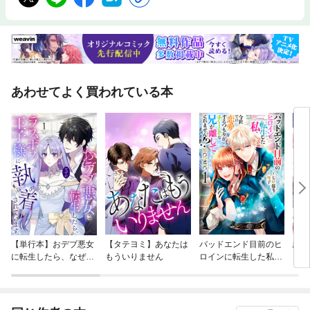
あわせてよく買われている本
【単行本】おデブ悪女
【タテヨミ】あなたは
バッドエンド目前のヒ
結界
に転生したら、なぜか
もういりません
ロインに転生した私、
ラスボス王子様に執着
今世では恋愛するつも
されています
りがチートな兄が離し
てくれません！？@C
OMIC