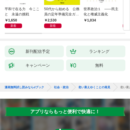
平和で在る力 今ここ
50代から始める 公務
世界政治１ ――民主
「力
と 永遠の挑戦
員の定年準備完全ガイ
化と権威主義化
く 
ド
1,650
2,530
1,
1,034
新着
新着
新刊配信予定
ランキング
キャンペーン
無料
漫画無料試し読みならdブック
社会・政治
老い衰えゆくことの発見
老い衰
アプリならもっと便利で快適に！