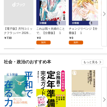
【電子版】月刊コミッ
これは我々夫婦のこと
チェンジリベンジ【分
チェ
クフラッパー 2026年9
で、【分冊版】 1
冊版】 1
月号
0
0
￥730
7
無料
無料
社会・政治のおすすめ本
もっと見る