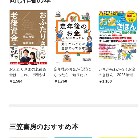
同じ作者の本
おふたりさまの老後資
定年後のお金が心配に
いちからわかる！お金
金は「これ」で増やす
なったら 知りたいこ
のきほん 2025年最新
とが全部のってる本
制度対応版
1,584
1,760
1,100
三笠書房のおすすめ本