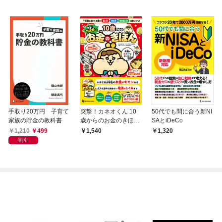
手取り20万円 子育て
突撃！カネオくん 10
50代でも間に合う新NI
家族の貯金の教科書
歳からのお金のきほん
SAとiDeCo
一生役に立つお金の使
1,210
499
1,540
1,320
い方・貯め方・付き合
割引
い方が身につく！