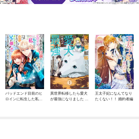
バッドエンド目前のヒ
異世界転移したら愛犬
王太子妃になんてなり
ロインに転生した私、
が最強になりました ～
たくない！！ 婚約者編
今世では恋愛するつも
シルバーフェンリルと
りがチートな兄が離し
俺が異世界暮らしを始
てくれません！？@C
めたら～ THE COMIC
OMIC