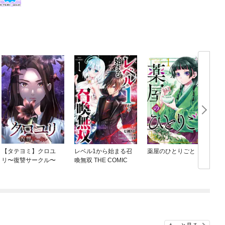
【タテヨミ】クロユ
レベル1から始まる召
薬屋のひとりごと
リ〜復讐サークル〜
喚無双 THE COMIC