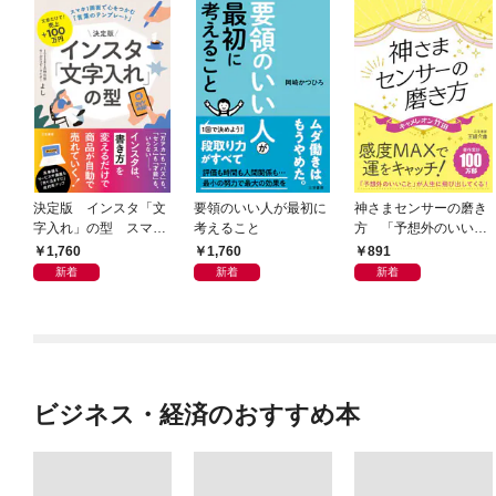
決定版 インスタ「文
要領のいい人が最初に
神さまセンサーの磨き
字入れ」の型 スマホ
考えること
方 「予想外のいいこ
１画面で心をつかむ
と」が人生に飛び出し
1,760
1,760
891
「言葉のテンプレー
てくる！
新着
新着
新着
ト」
ビジネス・経済のおすすめ本