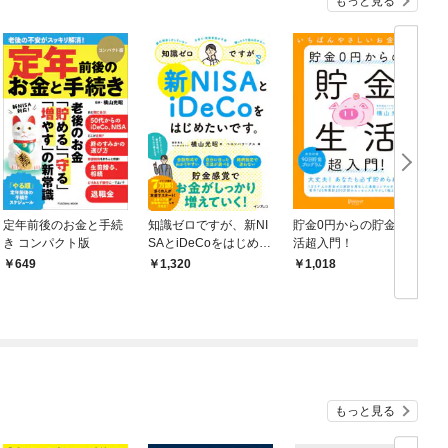
もっと見る
定年前後のお金と手続
知識ゼロですが、新NI
貯金0円からの貯金生
き コンパクト版
SAとiDeCoをはじめた
活超入門！
いです。
間
649
1,320
1,018
C
もっと見る