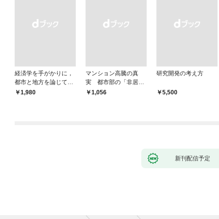
経済学を手がかりに，
マンション高騰の真
研究開発の考え方
都市と地方を論じてみ
実 都市部の「非居住
よう
化」が街を壊す
￥1,980
￥1,056
￥5,500
新刊配信予定