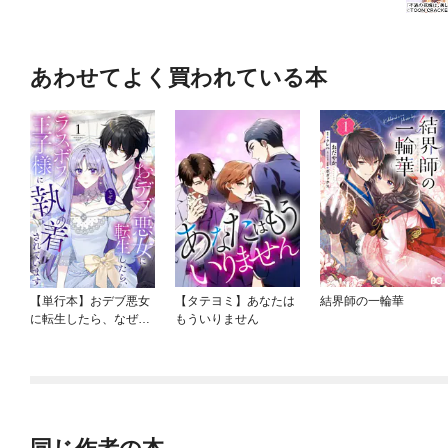
あわせてよく買われている本
【単行本】おデブ悪女
【タテヨミ】あなたは
結界師の一輪華
に転生したら、なぜか
もういりません
ラスボス王子様に執着
されています