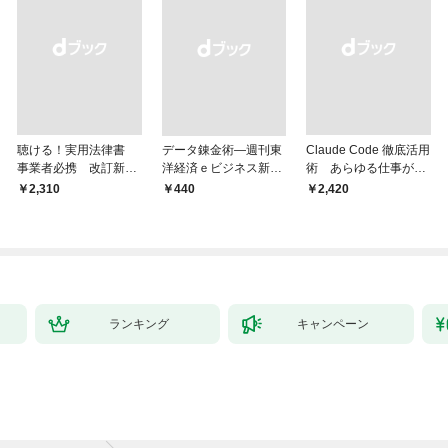
聴ける！実用法律書
データ錬金術―週刊東
Claude Code 徹底活用
事業者必携 改訂新
洋経済ｅビジネス新書
術 あらゆる仕事が爆
版 中小企業のための
Ｎo.493
速化する
￥2,310
￥440
￥2,420
株式会社【株主総会・
取締役会・監査役会】
の議事録・登記の手続
きと書式サンプル集
ランキング
キャンペーン