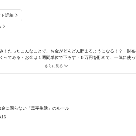
ント詳細
%
み！たったこんなことで、お金がどんどん貯まるようになる！？・財布
くってみる・お金は１週間単位で下ろす・５万円を貯めて、一気に使っ
これさえ読めば、どんな時代でも通用する、「お金を貯めるコツ」「貯
がすっきりわかります！
お金に困らない「黒字生活」のルール
/16