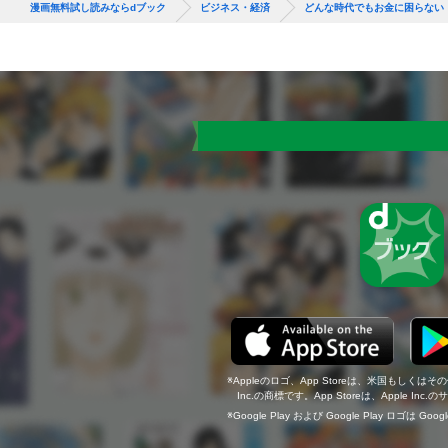
漫画無料試し読みならdブック
ビジネス・経済
どんな時代でもお金に困らない
Appleのロゴ、App Storeは、米国もしくはそ
Inc.の商標です。App Storeは、Apple In
Google Play および Google Play ロゴは Go