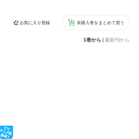
お気に入り登録
未購入巻をまとめて買う
1巻から
|
最新刊から