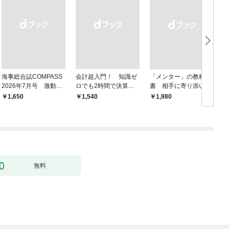
海事総合誌COMPASS
会計超入門！ 知識ゼ
「メンター」の教科
2026年7月号 激動の
ロでも2時間で決算書
書 相手に寄り添いな
時代の海運経営 主要
が読めるようになる！
がら成長を後押しする
￥1,650
￥1,540
￥1,980
￥
邦船社トップに聞く
改訂2版
無料