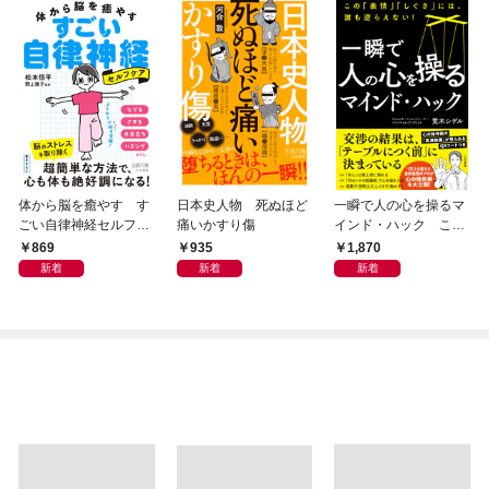
体から脳を癒やす す
日本史人物 死ぬほど
一瞬で人の心を操るマ
ごい自律神経セルフケ
痛いかすり傷
インド・ハック この
ア
「表情」「しぐさ」に
869
935
1,870
は、誰も逆らえない！
新着
新着
新着