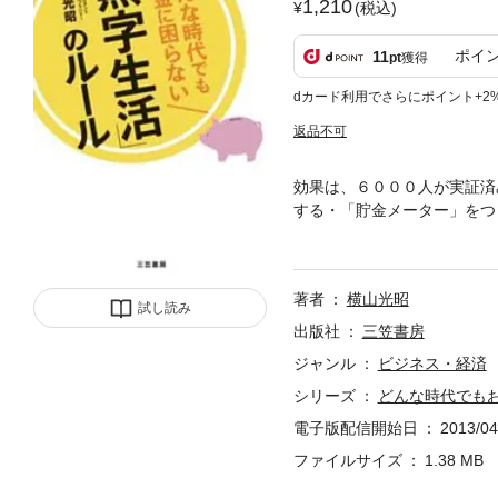
1,210
(税込)
ポイ
11
pt
獲得
dカード利用でさらにポイント+2
返品不可
効果は、６０００人が実証済
する・「貯金メーター」をつ
に「預金口座」をつくる……
「有意義にお金を使うコツ」
著者
横山光昭
試し読み
出版社
三笠書房
ジャンル
ビジネス・経済
シリーズ
どんな時代でも
電子版配信開始日
2013/04
ファイルサイズ
1.38 MB