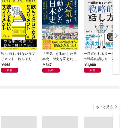
飲んではいけないサプ
「天気」が動かした日
一目置かれるリーダー
リメント 飲んでもい
本史 歴史を変えた戦
の戦略的話し方 アナ
いサプリメント
い、飢饉、未解決事
ウンサーが教える言葉
968
847
1,980
件……のカラクリ
を相手に届ける技術
新着
新着
新着
もっと見る