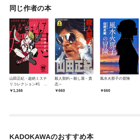
同じ作者の本
山田正紀・超絶ミステ
殺人契約～殺し屋・貴
風水火那子の冒険
リコレクション#1 妖
志～
鳥
1,166
660
660
KADOKAWAのおすすめ本