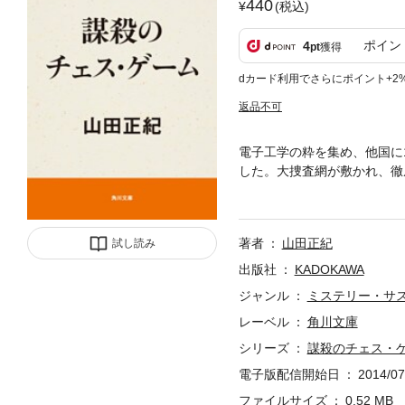
440
(税込)
ポイン
4
pt
獲得
dカード利用でさらにポイント+2
返品不可
電子工学の粋を集め、他国に
した。大捜査網が敷かれ、徹
は、この事件の背後に、ゲー
もつPS-8を奪った目的は
ナル・アクション長編。
著者
山田正紀
試し読み
出版社
KADOKAWA
ジャンル
ミステリー・サ
レーベル
角川文庫
シリーズ
謀殺のチェス・
電子版配信開始日
2014/07
ファイルサイズ
0.52 MB