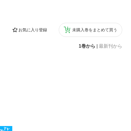
お気に入り登録
未購入巻をまとめて買う
1巻から
|
最新刊から