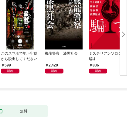
このスマホで地下牢獄
機龍警察 漆黒社会
ミステリアンソロジー
から脱出してください
騙す
599
2,420
836
新着
新着
新着
無料