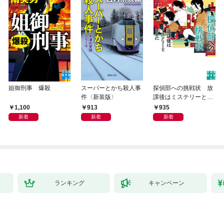
姐御刑事 爆殺
スーパーとかち殺人事
探偵部への挑戦状 放
件〈新装版〉
課後はミステリーとと
もに 新装版
1,100
913
935
新着
新着
新着
ランキング
キャンペーン