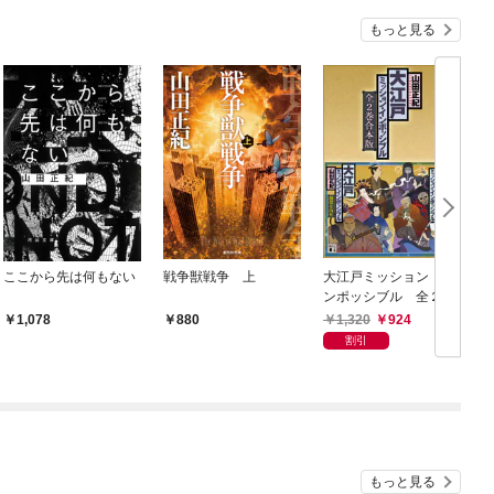
もっと見る
ここから先は何もない
戦争獣戦争 上
大江戸ミッション・イ
ンポッシブル 全２巻
合本版
1,320
924
1,078
880
割引
もっと見る