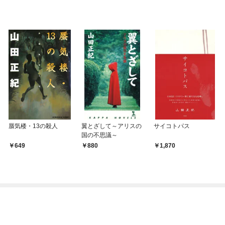
蜃気楼・13の殺人
翼とざして～アリスの
サイコトパス
国の不思議～
649
880
1,870