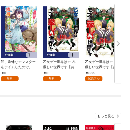
私、蜘蛛なモンスター
乙女ゲー世界はモブに
乙女ゲー世界はモブに
をテイムしたので、ス
厳しい世界です【共和
厳しい世界です【共和
パイダーシルクで裁縫
国編】【分冊版】 1
国編】 ０１
0
0
836
を頑張ります！【分冊
無料
無料
試読フル
版】 1
もっと見る