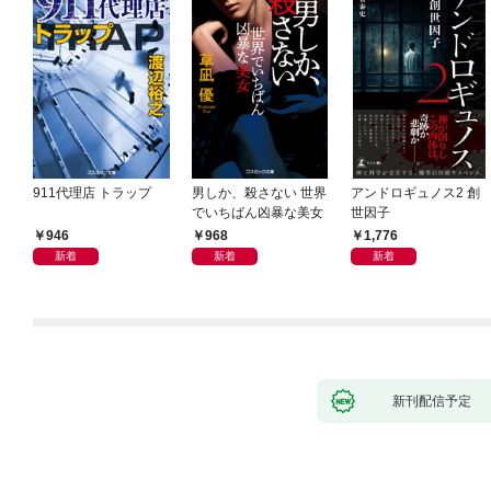
911代理店 トラップ
男しか、殺さない 世界
アンドロギュノス2 創
でいちばん凶暴な美女
世因子
946
968
1,776
新着
新着
新着
新刊配信予定