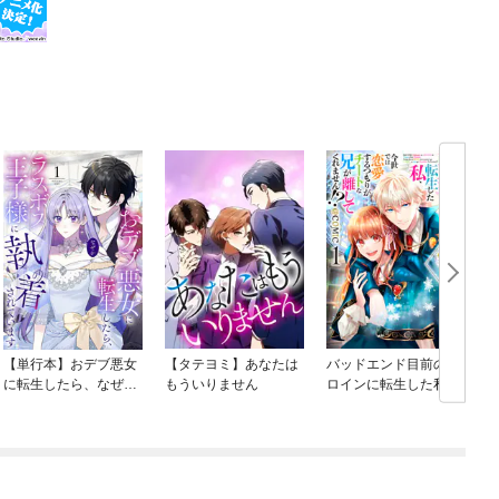
【単行本】おデブ悪女
【タテヨミ】あなたは
バッドエンド目前のヒ
に転生したら、なぜか
もういりません
ロインに転生した私、
ラスボス王子様に執着
今世では恋愛するつも
されています
りがチートな兄が離し
てくれません！？@C
OMIC