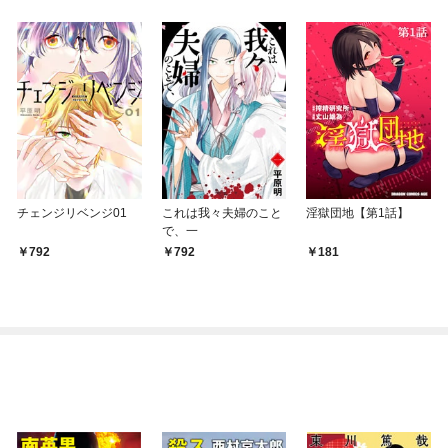
チェンジリベンジ01
これは我々夫婦のこと
淫獄団地【第1話】
で、一
792
792
181