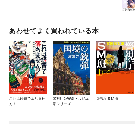
あわせてよく買われている本
これは経費で落ちませ
警視庁公安部・片野坂
警視庁ＳＭ班
ん！
彰シリーズ