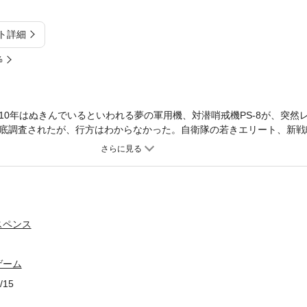
ト詳細
%
10年はぬきんでいるといわれる夢の軍用機、対潜哨戒機PS-8が、突然
底調査されたが、行方はわからなかった。自衛隊の若きエリート、新戦
ム理論の天才ではあるが、アル中で脱落した元同僚・藤野の影をみる。
何なのか！ 北海道から沖縄まで、日本列島を血に染めて展開する、雄大
スペンス
ゲーム
/15