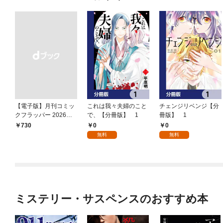
【電子版】月刊コミッ
これは我々夫婦のこと
チェンジリベンジ【分
クフラッパー 2026年9
で、【分冊版】 1
冊版】 1
月号
0
0
￥730
無料
無料
ミステリー・サスペンスのおすすめ本