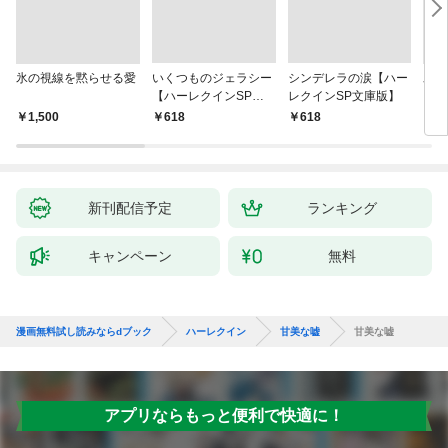
氷の視線を黙らせる愛
いくつものジェラシー
シンデレラの涙【ハー
氷の
【ハーレクインSP文
レクインSP文庫版】
庫版】
￥1,500
￥618
￥618
￥7
新刊配信予定
ランキング
キャンペーン
無料
漫画無料試し読みならdブック
ハーレクイン
甘美な嘘
甘美な嘘
アプリならもっと便利で快適に！