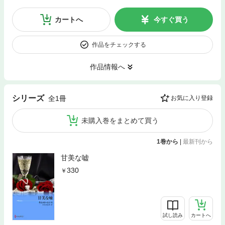
カートへ
今すぐ買う
作品をチェックする
作品情報へ
シリーズ
全1冊
お気に入り登録
未購入巻をまとめて買う
1巻から
|
最新刊から
甘美な嘘
330
試し読み
カートへ