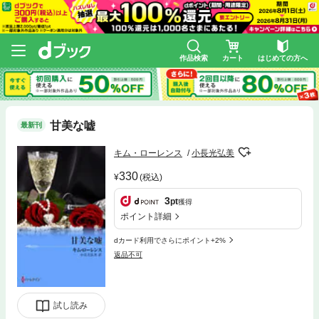
作品検索
カート
はじめての方へ
甘美な嘘
最新刊
キム・ローレンス
小長光弘美
330
(税込)
3
pt
獲得
ポイント詳細
dカード利用でさらにポイント+2%
返品不可
試し読み