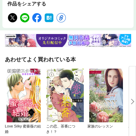
作品をシェアする
あわせてよく買われている本
Love Silky 蜜薔薇の結
この恋、茶番につ
家族のレッスン
ハネ
婚
き！？
い【