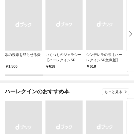
氷の視線を黙らせる愛
いくつものジェラシー
シンデレラの涙【ハー
氷の
【ハーレクインSP文
レクインSP文庫版】
庫版】
￥1,500
￥618
￥618
￥7
ハーレクインのおすすめ本
もっと見る