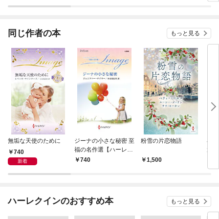
レゼ
別冊
同じ作者の本
もっと見る
無垢な天使のために
ジーナの小さな秘密 至
粉雪の片恋物語
小さ
福の名作選【ハーレク
選【
740
イン・イマージュ版】
マー
740
1,500
7
新着
ハーレクインのおすすめ本
もっと見る