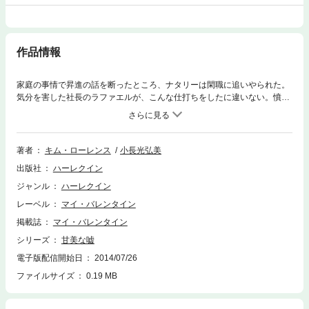
作品情報
家庭の事情で昇進の話を断ったところ、ナタリーは閑職に追いやられた。
気分を害した社長のラファエルが、こんな仕打ちをしたに違いない。憤り
を抑えきれず、ナタリーは同僚の男性にラファエルへの不平不満をぶちま
けていた。だが不運にも、そこへ当の本人が現れてしまった！
著者
キム・ローレンス
小長光弘美
出版社
ハーレクイン
ジャンル
ハーレクイン
レーベル
マイ・バレンタイン
掲載誌
マイ・バレンタイン
シリーズ
甘美な嘘
電子版配信開始日
2014/07/26
ファイルサイズ
0.19 MB