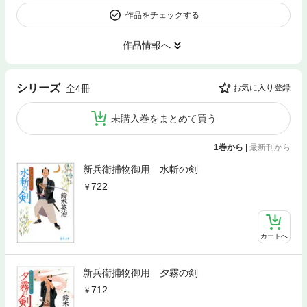
作品をチェックする
作品情報へ
シリーズ
全4冊
お気に入り登録
未購入巻をまとめて買う
1巻から
|
最新刊から
新兵衛捕物御用 水斬の剣
722
カートへ
新兵衛捕物御用 夕霧の剣
712