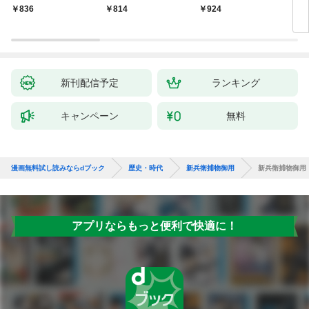
いの戯作手帖
836
814
924
8
新刊配信予定
ランキング
キャンペーン
無料
漫画無料試し読みならdブック
歴史・時代
新兵衛捕物御用
新兵衛捕物御用
アプリならもっと便利で快適に！