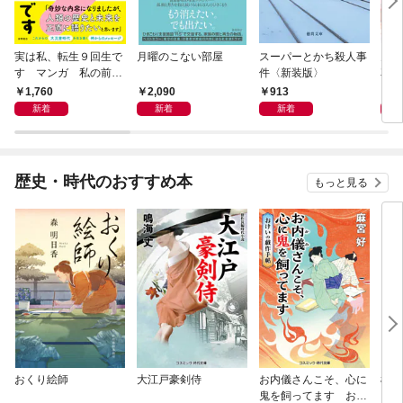
実は私、転生９回生で
月曜のこない部屋
スーパーとかち殺人事
鬼に
す マンガ 私の前世
件〈新装版〉
花嫁
物語
に溺
1,760
2,090
913
8
新着
新着
新着
歴史・時代のおすすめ本
もっと見る
おくり絵師
大江戸豪剣侍
お内儀さんこそ、心に
極道
鬼を飼ってます おけ