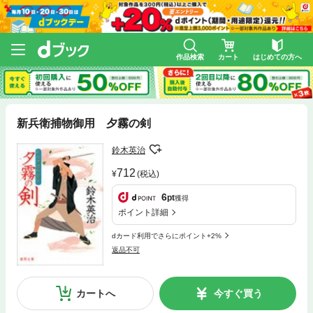
作品検索
カート
はじめての方へ
新兵衛捕物御用 夕霧の剣
鈴木英治
712
(税込)
6
pt
獲得
ポイント詳細
dカード利用でさらにポイント+2%
返品不可
カートへ
今すぐ買う