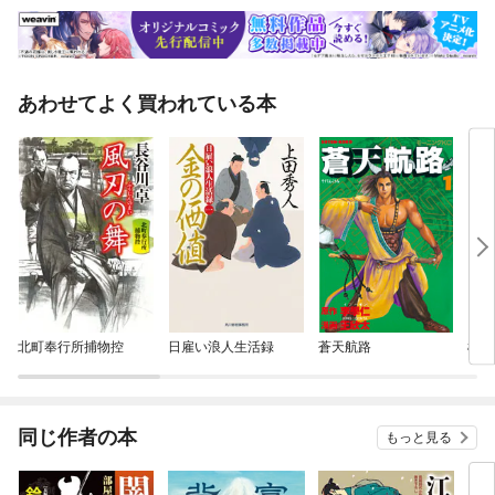
あわせてよく買われている本
北町奉行所捕物控
日雇い浪人生活録
蒼天航路
柳橋
同じ作者の本
もっと見る