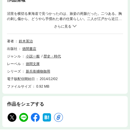
沼里を横切る東海道で見つかったのは、旅姿の死骸だった。二つある。胸
の刺し傷から、どうやら手慣れた者の仕業らしい。二人が江戸から近江へ
の旅路で殺されたことは、道中手形で明らかになったが、目当てが分から
なかった。財布や巾着の類を失っているため、金欲しさの疑いが濃いもの
の、それも上辺だけかもしれないのだ。どうにも探索が進まぬ新兵衛は、
ようやく糸口を掴みかけたが……。
著者
鈴木英治
出版社
徳間書店
ジャンル
小説一般
歴史・時代
レーベル
徳間文庫
シリーズ
新兵衛捕物御用
電子版配信開始日
2014/12/02
ファイルサイズ
0.92 MB
作品をシェアする