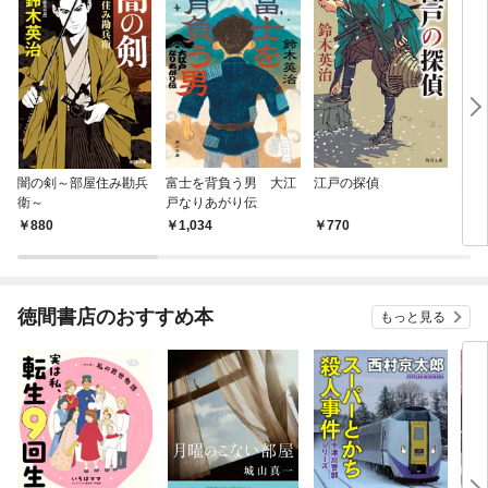
闇の剣～部屋住み勘兵
富士を背負う男 大江
江戸の探偵
大江
衛～
戸なりあがり伝
１ 
880
1,034
770
5
徳間書店のおすすめ本
もっと見る