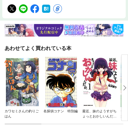
あわせてよく買われている本
カワセミさんの釣りご
名探偵コナン 特別編
最近、妹のようすがち
領民
はん
ょっとおかしいんだ
境領
が。
アス