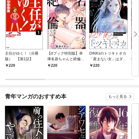
主任がゆく！（分冊
【dブック特別版】幸
DINKsのトツキトオカ
【d
版） 【第1話】
薄名器ちゃんと絶倫エ
「産まない女」はダメ
物伯
リートくん むさぼりエ
ですか？（分冊版）
嬢は
220
220
220
2
ッチが甘すぎる（分冊
【第1話】
（分
版） 【第1話】
話】
青年マンガのおすすめ本
もっと見る