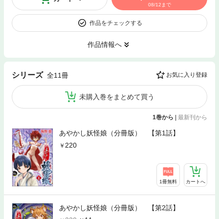
08/12まで
作品をチェックする
作品情報へ
シリーズ
全11冊
お気に入り登録
未購入巻をまとめて買う
1巻から
|
最新刊から
あやかし妖怪娘（分冊版） 【第1話】
220
1冊無料
カートへ
あやかし妖怪娘（分冊版） 【第2話】