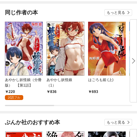
同じ作者の本
もっと見る
あやかし妖怪娘（分冊
あやかし妖怪娘
はごろも姫 (上)
トコ
版） 【第1話】
（1）
220
836
693
5
試読フル
ぶんか社のおすすめ本
もっと見る