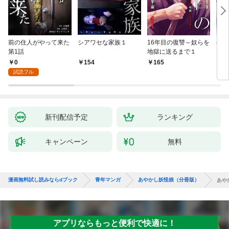
前の住人がやって来た
シアワセな家族１
16年目の復讐～奴らを
ベイ
第1話
地獄に送るまで１
エブ
版】
0
154
165
2
試読フル
新刊配信予定
ランキング
キャンペーン
無料
漫画無料試し読みならdブック
青年マンガ
あやかし妖怪娘（分冊版）
あや
アプリならもっと便利で快適に！