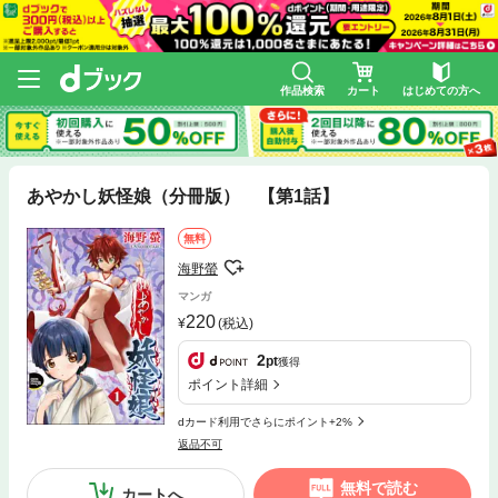
作品検索
カート
はじめての方へ
あやかし妖怪娘（分冊版） 【第1話】
無料
海野螢
マンガ
220
(税込)
2
pt
獲得
ポイント詳細
dカード利用でさらにポイント+2%
返品不可
無料で読む
カートへ