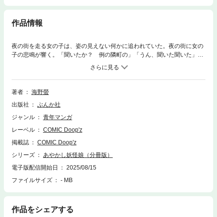
作品情報
夜の街を走る女の子は、姿の見えない何かに追われていた。夜の街に女の
子の悲鳴が響く。「聞いたか？ 例の隣町の」「うん、聞いた聞いた」
「襲われたってやつだろ？」どこにでもある学校の朝の風景だが、話題が
物騒だった。噂でいっぱいのスマホを見ながら帰宅していた翔太は、いき
なり目の前に現れたの半裸の少女、ひるこに捕まってしまう。赤面する翔
太にひるこは「キミに手伝ってもらいたいことがあるんだ！」といっ
著者
海野螢
た。“あやかしを狩る者“ 妖狩翔太とひるこのあやかしを狩る冒険が今は
出版社
ぶんか社
じまる！
ジャンル
青年マンガ
レーベル
COMIC Doop'z
掲載誌
COMIC Doop'z
シリーズ
あやかし妖怪娘（分冊版）
電子版配信開始日
2025/08/15
ファイルサイズ
- MB
作品をシェアする