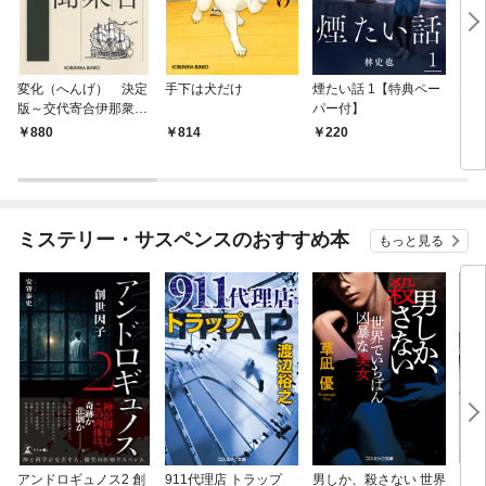
変化（へんげ） 決定
手下は犬だけ
煙たい話 1【特典ペー
鬼役
版～交代寄合伊那衆異
パー付】
聞（1）～
880
814
220
7
ミステリー・サスペンスのおすすめ本
もっと見る
アンドロギュノス2 創
911代理店 トラップ
男しか、殺さない 世界
スー