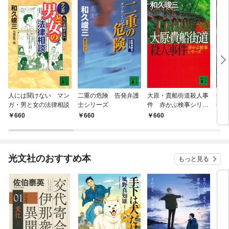
人には聞けない マン
二重の危険 告発弁護
大原・貴船街道殺人事
禁断
ガ・男と女の法律相談
士シリーズ
件 赤かぶ検事シリー
発弁
ズ
660
660
660
6
光文社のおすすめ本
もっと見る