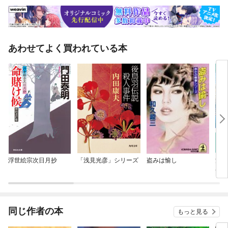
あわせてよく買われている本
浮世絵宗次日月抄
「浅見光彦」シリーズ
盗みは愉し
浅見
ペシ
件
同じ作者の本
もっと見る