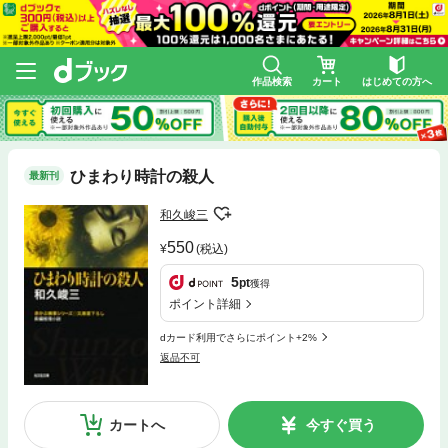
作品検索
カート
はじめての方へ
ひまわり時計の殺人
最新刊
和久峻三
550
(税込)
5
pt
獲得
ポイント詳細
dカード利用でさらにポイント+2%
返品不可
カートへ
今すぐ買う