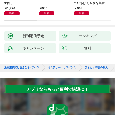
世因子
でいちばん凶暴な美女
件〈
1,776
946
968
9
新着
新着
新着
新刊配信予定
ランキング
キャンペーン
無料
漫画無料試し読みならdブック
ミステリー・サスペンス
ひまわり時計の殺人
アプリならもっと便利で快適に！