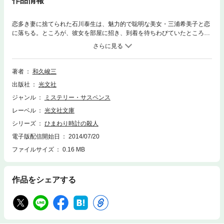
作品情報
恋多き妻に捨てられた石川泰生は、魅力的で聡明な美女・三浦希美子と恋
に落ちる。ところが、彼女を部屋に招き、到着を待ちわびていたところ
へ、別れた妻が突然舞い戻ってきた……。三日後、元妻は滝壺から遺体で
発見される！ 容疑は石川に向けられたが、赤かぶ検事は、事件の背後に
潜む意外な人物の陰謀に気づく。大好評〈赤かぶ検事シリーズ〉の最新
作！
著者
和久峻三
出版社
光文社
ジャンル
ミステリー・サスペンス
レーベル
光文社文庫
シリーズ
ひまわり時計の殺人
電子版配信開始日
2014/07/20
ファイルサイズ
0.16 MB
作品をシェアする