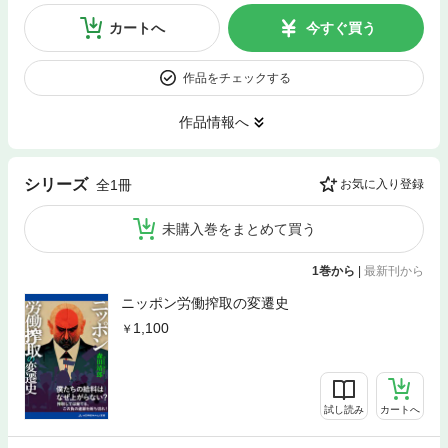
カートへ
今すぐ買う
作品をチェックする
作品情報へ
シリーズ
全1冊
お気に入り登録
未購入巻をまとめて買う
1巻から
|
最新刊から
ニッポン労働搾取の変遷史
1,100
試し読み
カートへ