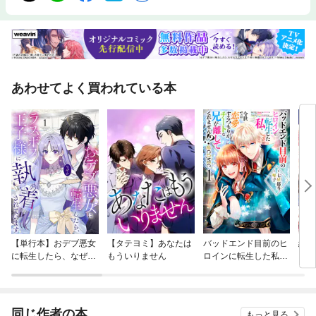
ロングマーチ（長征）など中国各地への旅を繰り返す。改革開放、天安門
事件、香港返還などを常に現場から発信し、中国をフレームにして日本へ
の同時代メッセージを送り続けるルポで定評がある。ノンフィクションを
底辺にさらに再構築した小説執筆にも精力的で、ノンフィクションでは表
現出来ない中国の暗部を赤裸々に描き出している。『上海セピアモダン』
（朝日新聞社）、『中国「犯罪源流を往く」』（講談社）、『悪夢』（光
あわせてよく買われている本
文社）、『地経学で読む爆走中国』（原書房）、『引き裂かれた街～池袋
チャイナタウン・プロジェクト～』（ナショナル出版）など著書多数。
【単行本】おデブ悪女
【タテヨミ】あなたは
バッドエンド目前のヒ
結界
に転生したら、なぜか
もういりません
ロインに転生した私、
ラスボス王子様に執着
今世では恋愛するつも
されています
りがチートな兄が離し
てくれません！？@C
OMIC
同じ作者の本
もっと見る