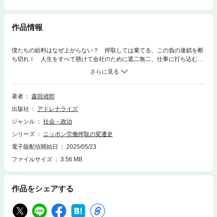
作品情報
僕たちの給料はなぜ上がらない？ 搾取しては棄てる、この負の連鎖を断
ち切れ！ 人生をすべて懸けて会社のために遮二無二、仕事に打ち込む人
間を「社畜」と呼ぶ。だがこうした働き方を続けていると、過重労働に追
い込まれ、鬱病などを患う危険もある。搾取され、棄てられた労働者の末
路は悲惨である。国家も、政府も、企業も、社会も、誰も責任を取ろうと
はしない。人をコキ使い、安上がり経営で生き抜いて高度成長を遂げたこ
著者
森田靖郎
の国は、この先、どこへ行き着くのか？ 搾取する対象を次々と変えなが
出版社
アドレナライズ
ら、本質的にはずっと同じことの繰り返しだったのではないか？ そして
いま、搾取した“揺り戻し”が社会全体に押し寄せているのではない
ジャンル
社会・政治
か……。 過去の出来事は、今につながり、未来社会を形成する。歴史を
シリーズ
ニッポン労働搾取の変遷史
知ることは、現代の問題と向き合うことでもある。本書は、経済大国にの
し上がった現代ニッポンの功罪について、「労働搾取」を軸に分析する。
電子版配信開始日
2025/05/23
電子オリジナル作品。プロローグ 労働搾取が、コワイ第一章 難民鎖国
ファイルサイズ
3.56 MB
と化す川口市クルド人問題第二章 禍根を残した外国人技能実習制度第三
章 棄民政策の犠牲となった就職氷河期世代第四章 上野公園の蝟集イラ
ン人はどこへ消えた第五章 蛇頭・密航中国人ビジネスが“闇バイト”の源
作品をシェアする
流第六章 いまも影を落とす占領下の朝鮮人徴用エピローグ 労働ブラッ
ク国家がホワイト化する日●森田靖郎（もりた・やすろう）作家。1945
年、兵庫県出身。文革中に、中国・チベット地区を訪れ、辺境地に下放さ
れた都市青年との交流から中国への興味を抱く。その後、シルクロードや