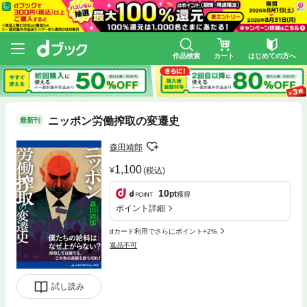
作品検索
カート
はじめての方へ
ニッポン労働搾取の変遷史
最新刊
森田靖郎
1,100
(税込)
10
pt
獲得
ポイント詳細
dカード利用でさらにポイント+2%
返品不可
試し読み