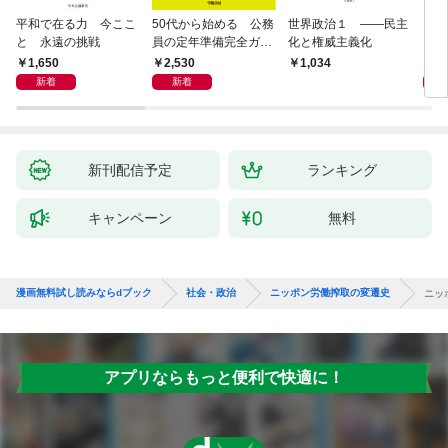
平和で在る力 今ここ
50代から始める 公務
世界政治１ ――民主
「力
と 永遠の挑戦
員の定年準備完全ガイ
化と権威主義化
く 
ド
1,650
2,530
1,
1,034
新着
新着
新刊配信予定
ランキング
キャンペーン
無料
漫画無料試し読みならdブック
社会・政治
ニッポン労働搾取の変遷史
ニッ
アプリならもっと便利で快適に！