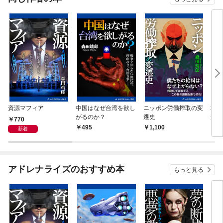
資源マフィア
中国はなぜ台湾を欲し
ニッポン労働搾取の変
地球
がるのか？
遷史
森」
770
495
1,100
7
新着
アドレナライズのおすすめ本
もっと見る