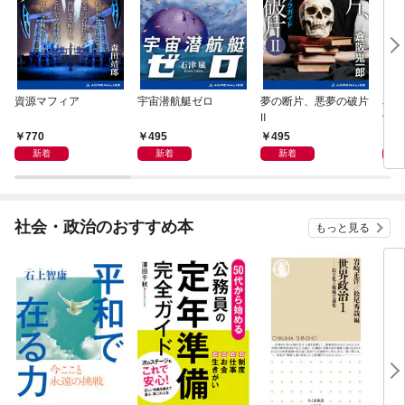
資源マフィア
宇宙潜航艇ゼロ
夢の断片、悪夢の破片
星間
Ⅱ
覚め
770
495
495
4
新着
新着
新着
社会・政治のおすすめ本
もっと見る