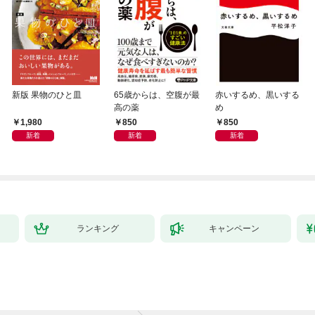
新版 果物のひと皿
65歳からは、空腹が最
赤いするめ、黒いする
高の薬
め
1,980
850
850
新着
新着
新着
ランキング
キャンペーン