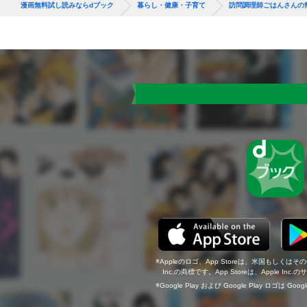
漫画無料試し読みならdブック
暮らし・健康・子育て
訪問調理師ごはんさんの
Appleのロゴ、App Storeは、米国もしくはそ
Inc.の商標です。App Storeは、Apple In
Google Play および Google Play ロゴは Go