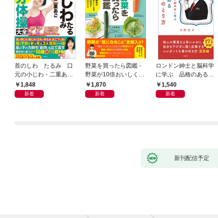
首のしわ たるみ 口
野菜を買ったら図鑑 -
ロンドン紳士と脳科学
元の小じわ・二重あ
野菜が10倍おいしくな
に学ぶ 品格のあるマ
ご 何歳からでもここ
る保存法と64のレシピ
ウントのとり方
1,848
1,870
1,540
まで若くなる！ 名医
-
新着
新着
新着
が教える最新１分体操
大全
新刊配信予定