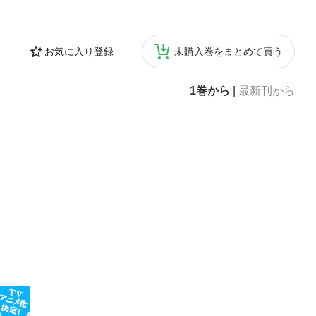
の美学野菜で野
いスープ 「無
族のスープ手作
お気に入り登録
未購入巻をまとめて買う
食べたい時にす
つきたい時の、
1巻から
|
最新刊から