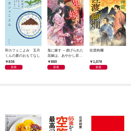
和カフェこよみ 五月
鬼に嫁す ～虐げられた
佐渡絢爛
くんの夏のおもてなし
花嫁は、あやかし若頭
に溺愛される～
836
880
1,078
新着
新着
新着