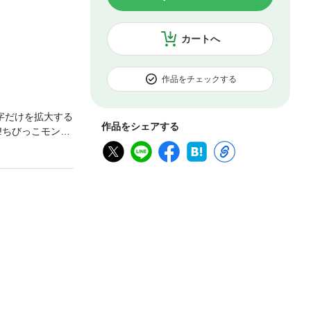
カートへ
作品をチェックする
字だけを拡大する
作品をシェアする
!ちびっこモンス
の食の思い出か
スーパーのお惣
園方法、訪問調
冊。１章 訪問
リタンやる気が
の味読めないメ
敗から生まれ
やさしく整え
かず「甘さ」と
てる料理」トマ
 簡単だけど自
えてくれたこと