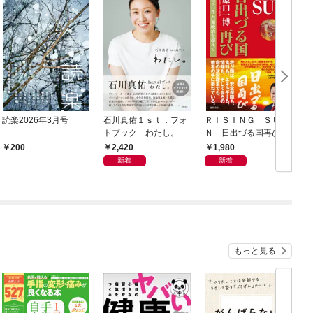
読楽2026年3月号
石川真佑１ｓｔ．フォ
ＲＩＳＩＮＧ ＳＵ
トブック わたし。
Ｎ 日出づる国再び
独立自尊 占領統治を
2,420
1,980
200
超えて
新着
新着
もっと見る