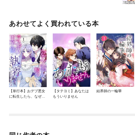
あわせてよく買われている本
【単行本】おデブ悪女
【タテヨミ】あなたは
結界師の一輪華
に転生したら、なぜか
もういりません
ラスボス王子様に執着
されています