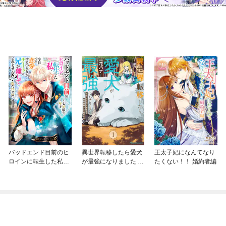
バッドエンド目前のヒ
異世界転移したら愛犬
王太子妃になんてなり
ロインに転生した私、
が最強になりました ～
たくない！！ 婚約者編
今世では恋愛するつも
シルバーフェンリルと
りがチートな兄が離し
俺が異世界暮らしを始
てくれません！？@C
めたら～ THE COMIC
OMIC