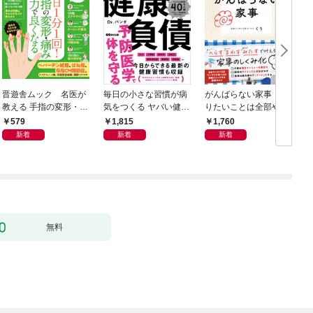
晋遊舎ムック 名医が
毎日の小さな習慣が病
がんばらない家事 や
教える 手指の変形・痛
気をつくる ヤバい健康
りたいことは全部や
みが良くなる本
負債
る！ラクして整う「ご
579
1,815
1,760
きげん」ルール
新着
新着
新着
無料