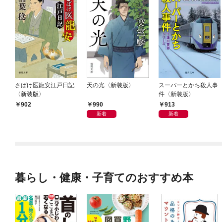
さばけ医龍安江戸日記
天の光〈新装版〉
スーパーとかち殺人事
〈新装版〉
件〈新装版〉
990
913
902
新着
新着
暮らし・健康・子育てのおすすめ本