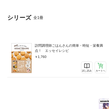
不思議を面白がる。「そっか
菜を食べる、という提案など
意識で作れるレシピ」を目指
シリーズ
全1冊
りの朝ごはんに滲む、大豆の
ぐ作れるおうちおやつホット
ちょっと贅沢なおやつ心身を
訪問調理師ごはんさんの簡単・時短・栄養満
点！ エッセイレシピ
1,760
試し読み
カートへ