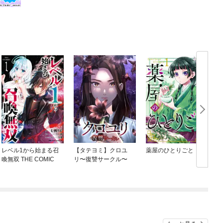
レベル1から始まる召
【タテヨミ】クロユ
薬屋のひとりごと
喚無双 THE COMIC
リ〜復讐サークル〜