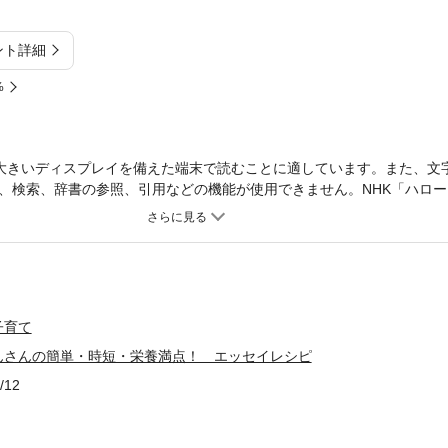
ント詳細
%
大きいディスプレイを備えた端末で読むことに適しています。また、文
、検索、辞書の参照、引用などの機能が使用できません。NHK「ハロー
師ごはんさんのまったく新しい「読むレシピ」集 ごはんさんの幼少期
ンド、台湾など海外留学中の食のエピソード、ごはんさんの経歴である
クニック、スーパーで購入してきた野菜から種を抽出し、育てる家庭菜
子さんたちと楽しむクッキング方法まで、ごはんさんワールド満載の一
ュー父のチャーハン、休日の味ケチャップの魔法とおばあちゃんのナポ
冷めても美味しい、そのひと工夫インドで出逢ったスパイスとお母さん
子育て
子など２章 忙しい日こそ作って欲しい炊き込むだけのおかずごはん失
んさんの簡単・時短・栄養満点！ エッセイレシピ
恵と工夫の宝世界一おいしい冷や汁は、淡路島の農家さん家で。塩麹で
ちゃは甘えたい時の合言葉など３章 ワンパンでたっぷり作るご馳走お
/12
こまで広がる？ ハンバーグの世界お惣菜作りの現場で学んだ「組み立
で２役！ 厚揚げの魅力を語りたい巻かずに重ねるロール白菜など４章
ドレッシングポテトサラダを通して味わう、家庭の物語「命の味」が教