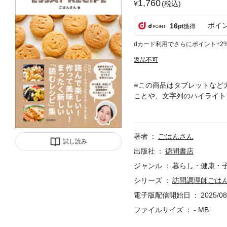
1,760
(税込)
ポイ
16
pt
獲得
dカード利用でさらにポイント+2
返品不可
※この商品はタブレットなど
ことや、文字列のハイライト
ター」で大人気の！訪問調理
ら、アメリカ、イギリス、イ
菜コーナーや学校給食でのテ
著者
ごはんさん
理での作り置きメニューやお
試し読み
調理のロングセラー定番メニ
出版社
徳間書店
出ない日こそ味方になりたい
ジャンル
暮らし・健康・
ニューから見つけた絶品水餃
シリーズ
訪問調理師ごは
た、定番レシピ学校給食は知
る、私の参鶏湯いもくりかぼ
電子版配信開始日
2025/08
「辛さ」は対義語にあらずど
ファイルサイズ
- MB
トと魚がお味噌と出逢う１人
慢したくなる秘密のサラダと