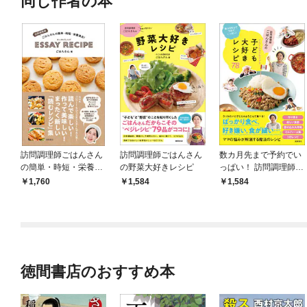
同じ作者の本
訪問調理師ごはんさん
訪問調理師ごはんさん
数カ月先まで予約でい
の簡単・時短・栄養満
の野菜大好きレシピ
っぱい！ 訪問調理師ご
点！ エッセイレシピ
はんさんのどんどんお
1,760
1,584
1,584
かわりする子ども大好
きレシピ78
徳間書店のおすすめ本