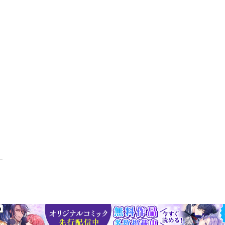
！」のタネを探してすし酢で作る、異国の料理「あるものでなんとか」
５章 バックパック旅で出逢った想い出のスープと、身体に染みる優し
してグツグツ煮詰まっても「まぁ、いっか」インドネシアの母の味、家
愛し方スープに入れるじゃがいもは、安心と幸福のお守りなど ６章 
ケーキミックスとホットケーキ本場の味となんちゃってスコーンふた息
スムーズにするスムージーの魔法ただ揚げる「だけ」が、いい塩梅など