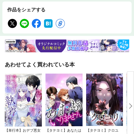
作品をシェアする
あわせてよく買われている本
【単行本】おデブ悪女
【タテヨミ】あなたは
【タテヨミ】クロユ
病弱