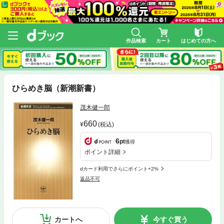
作品検索
カート
はじめての方へ
ひらめき脳（新潮新書）
茂木健一郎
660
(税込)
6
pt
獲得
ポイント詳細
dカード利用でさらにポイント+2%
返品不可
カートへ
今すぐ買う