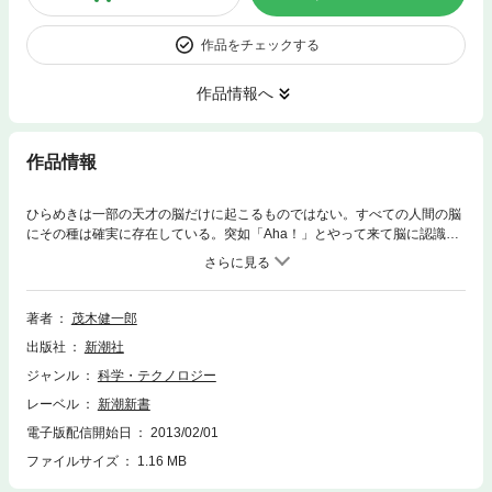
作品をチェックする
作品情報へ
作品情報
ひらめきは一部の天才の脳だけに起こるものではない。すべての人間の脳
にその種は確実に存在している。突如「Aha！」とやって来て脳に認識の
嵐を巻き起こす、ひらめきの不思議な正体に、最新の脳科学の知見を用い
て迫る。ひらめきの脳内メカニズム、ひらめきを生み易い環境、「ど忘
れ」とひらめきの類似、感情や学習との関係は？ 創造の瞬間を生かすも
殺すもあなた次第。不確実性に満ちた世界をより豊かに生きるために、ひ
著者
茂木健一郎
らめきをこの手でつかみ取ろう！
出版社
新潮社
ジャンル
科学・テクノロジー
レーベル
新潮新書
電子版配信開始日
2013/02/01
ファイルサイズ
1.16 MB