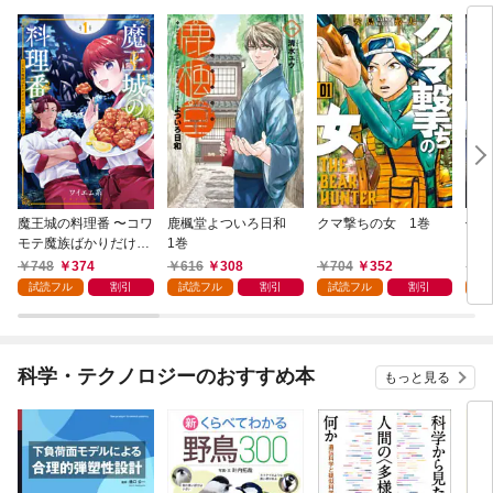
魔王城の料理番 〜コワ
鹿楓堂よついろ日和
クマ撃ちの女 1巻
俺の
モテ魔族ばかりだけ
1巻
ンビ
ど、ホワイトな職場で
る 
748
374
616
308
704
352
7
す〜 1巻
試読フル
割引
試読フル
割引
試読フル
割引
試
科学・テクノロジーのおすすめ本
もっと見る