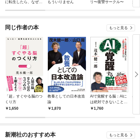
に転生したら、なぜか
もういりません
リ〜復讐サークル〜
が、
ラスボス王子様に執着
ぎて
されています
たち
ね！
同じ作者の本
もっと見る
「超」すぐやる脳のつ
教養としての日本改造
AIで覚醒する脳：AIに
生き
くり方
論
は絶対できないこと
人間だけができること
1,650
1,870
1,760
9
新潮社のおすすめ本
もっと見る