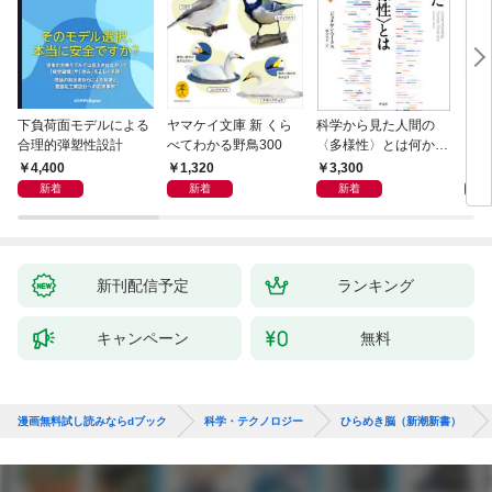
下負荷面モデルによる
ヤマケイ文庫 新 くら
科学から見た人間の
イラ
合理的弾塑性設計
べてわかる野鳥300
〈多様性〉とは何か―
と古
―遺伝科学と疑似科学
4,400
1,320
3,300
6,
新着
新着
新着
新刊配信予定
ランキング
キャンペーン
無料
漫画無料試し読みならdブック
科学・テクノロジー
ひらめき脳（新潮新書）