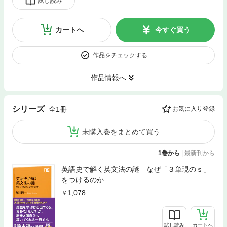
試し読み
カートへ
今すぐ買う
作品をチェックする
作品情報へ
シリーズ
全1冊
お気に入り登録
未購入巻をまとめて買う
1巻から
|
最新刊から
英語史で解く英文法の謎 なぜ「３単現のｓ」
をつけるのか
1,078
試し読み
カートへ