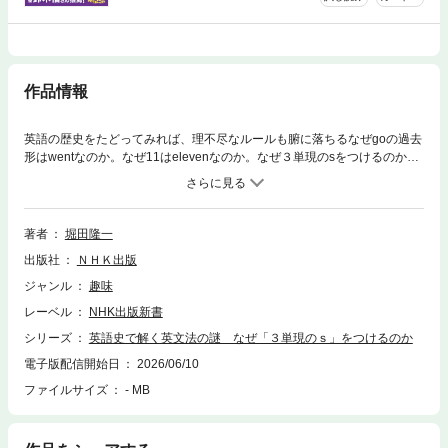
作品情報
英語の歴史をたどってみれば、理不尽なルールも腑に落ちるなぜgoの過去
形はwentなのか。なぜ11はelevenなのか。なぜ３単現のsをつけるのか。
はじめて英語を学んだ頃に誰もが感じた素朴な疑問こそが、英語の本当の
姿を垣間見せてくれる”窓”だった！英語にまつわる24の疑問を、日本にお
ける英語史研究の第一人者が、初学者にもわかりやすいようやさしく、か
つ本質を外さぬよう深く解説。「なぜ」を理解することで、単語・文法の
著者
堀田隆一
解像度が上がる。納得して英語を学びたい人へ。2021～2022年度NHKテ
出版社
ＮＨＫ出版
キスト『中高生の基礎英語 in English』連載「歴史で謎解き 英語のソボ
クな疑問」に大幅加筆修正して書籍化。【内容】なぜ英語の語順はSVOな
ジャンル
趣味
のかなぜ英語の文には主語が必要なのかなぜ存在を表すのにThere is/are
レーベル
NHK出版新書
….という構文を使うのかなぜ疑問文にdoが現れるのかなぜ３単現のsをつ
けるのかなぜwillを使って未来を表すのかなぜ「時・条件を表す副詞節」
シリーズ
英語史で解く英文法の謎 なぜ「３単現のｓ」をつけるのか
では未来のことも現在形で表すのかなぜ仮定法ではif I were a birdとなるの
電子版配信開始日
2026/06/10
かなぜ現在分詞と動名詞は同じ-ingで表されるのかなぜfootの複数形はfeet
ファイルサイズ
- MB
になるのかなぜchildの複数形はchildrenになるのかなぜgoの過去形はwent
になるのかなぜ形容詞の比較級には-erとmoreがあるのかなぜAの読みは
「アー」ではなく「エイ」なのかなぜIは大文字で書くのか「マジックe」
とは何かなぜknowやhighには発音されない文字があるのかなぜone, twoは