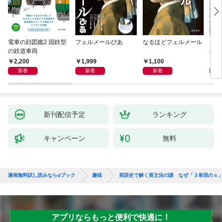
電車の顔図鑑2 国鉄型
フェルメールぴあ
なるほどフェルメール
大人
の鉄道車両
ハン
2,200
1,999
1,100
1,
新着
新着
新着
新刊配信予定
ランキング
キャンペーン
無料
漫画無料試し読みならdブック
趣味
英語史で解く英文法の謎 なぜ「３単現のｓ
アプリならもっと便利で快適に！