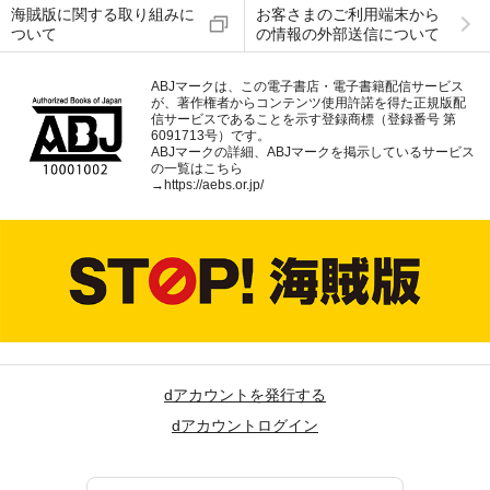
海賊版に関する取り組みに
お客さまのご利用端末から
ついて
の情報の外部送信について
ABJマークは、この電子書店・電子書籍配信サービス
が、著作権者からコンテンツ使用許諾を得た正規版配
信サービスであることを示す登録商標（登録番号 第
6091713号）です。
ABJマークの詳細、ABJマークを掲示しているサービス
の一覧はこちら
→
https://aebs.or.jp/
dアカウントを発行する
dアカウントログイン