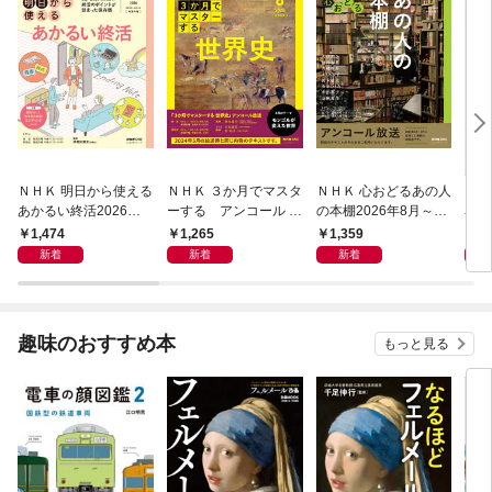
ＮＨＫ 明日から使える
ＮＨＫ ３か月でマスタ
ＮＨＫ 心おどるあの人
ＮＨ
あかるい終活2026年8
ーする アンコール 世
の本棚2026年8月～9
名著
月～9月
界史2026年8月
月
ン 
1,474
1,265
1,359
6
宣言
新着
新着
新着
趣味のおすすめ本
もっと見る