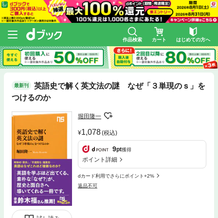
作品検索
カート
はじめての方へ
英語史で解く英文法の謎 なぜ「３単現のｓ」を
最新刊
つけるのか
堀田隆一
1,078
(税込)
9
pt
獲得
ポイント詳細
dカード利用でさらにポイント+2%
返品不可