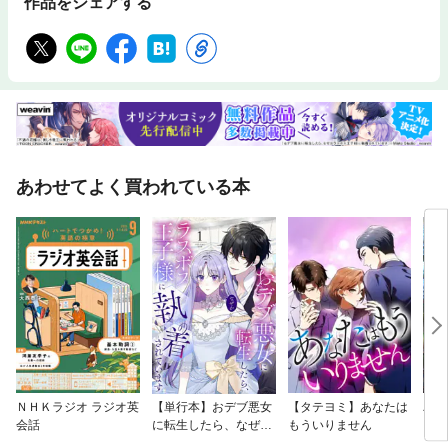
作品をシェアする
このスペリングでこの発音なのかなぜeleven, twelveというのかどのよう
に単語ごとのアクセントの位置が決まるのかアルファベット最後の文字Z
のミステリーなぜ英語には類義語が多いのかなぜ英語には省略語が多いの
か単数のtheyとは何か英語史略年表
あわせてよく買われている本
ＮＨＫラジオ ラジオ英
【単行本】おデブ悪女
【タテヨミ】あなたは
バッ
会話
に転生したら、なぜか
もういりません
ロイ
ラスボス王子様に執着
今世