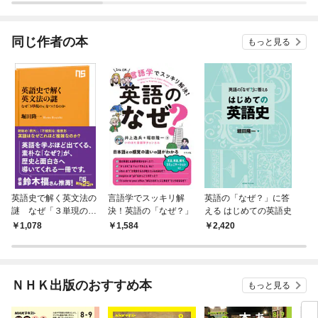
されています
りが
てく
OMI
同じ作者の本
もっと見る
英語史で解く英文法の
言語学でスッキリ解
英語の「なぜ？」に答
謎 なぜ「３単現の
決！英語の「なぜ？」
える はじめての英語史
ｓ」をつけるのか
1,078
1,584
2,420
ＮＨＫ出版のおすすめ本
もっと見る