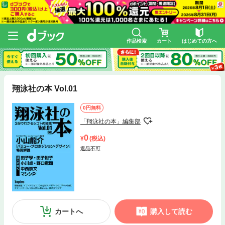
作品検索
カート
はじめての方へ
翔泳社の本 Vol.01
0円無料
「翔泳社の本」編集部
0
(税込)
返品不可
カートへ
購入して読む