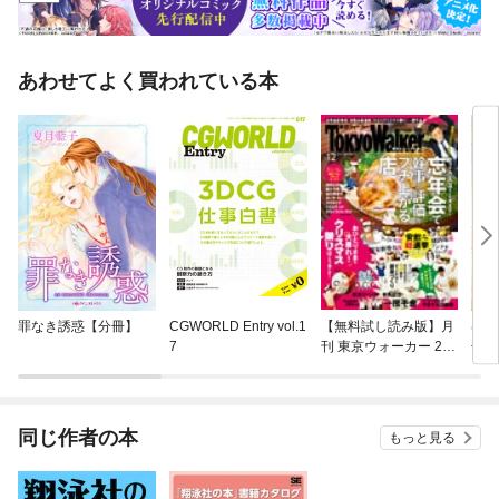
あわせてよく買われている本
罪なき誘惑【分冊】
CGWORLD Entry vol.1
【無料試し読み版】月
ばら
7
刊 東京ウォーカー 201
冊】
8年12月号
同じ作者の本
もっと見る