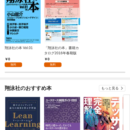
翔泳社の本 Vol.01
「翔泳社の本」書籍カ
タログ2016年春期版
0
0
無料
無料
翔泳社のおすすめ本
もっと見る