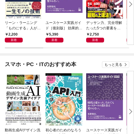
リーン・ラーニング
ユースケース実践ガイ
デッサン力、完全理解
建築
「ものにする」人が自
ド［復刻版］ 効果的な
たった5つの要素を知
補 
然とやっている 最小の
ユースケースの書き方
るだけで絵が確実に上
2,200
5,390
2,750
3,
インプットで最大の成
手くなる
新着
新着
新着
果を得る学習法
スマホ・PC・ITのおすすめ本
もっと見る
動画生成AIデザイン洗
初心者のためのなろう
ユースケース実践ガイ
実践E