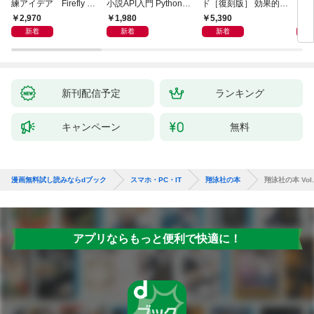
練アイデア Firefly &
小説API入門 Pythonで
ド［復刻版］ 効果的な
カル
Veo， Kling， etc.
作るデータ活用法
ユースケースの書き方
生成
2,970
1,980
5,390
2,
新着
新着
新着
新刊配信予定
ランキング
キャンペーン
無料
漫画無料試し読みならdブック
スマホ・PC・IT
翔泳社の本
翔泳社の本 Vol.
アプリならもっと便利で快適に！