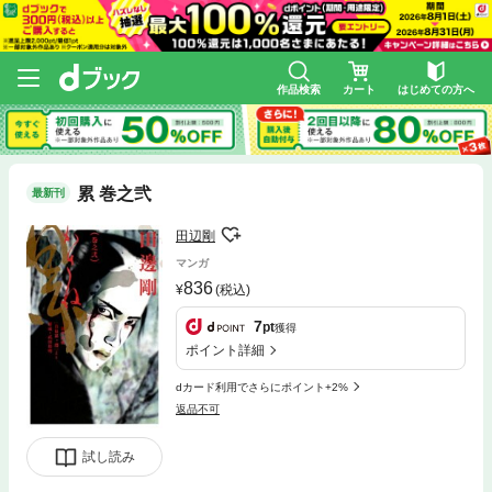
作品検索
カート
はじめての方へ
累 巻之弐
最新刊
田辺剛
マンガ
836
(税込)
7
pt
獲得
ポイント詳細
dカード利用でさらにポイント+2%
返品不可
試し読み