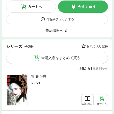
カートへ
今すぐ買う
作品をチェックする
作品情報へ
シリーズ
全2冊
お気に入り登録
未購入巻をまとめて買う
1巻から
|
最新刊から
累 巻之壱
759
試し読み
カートへ