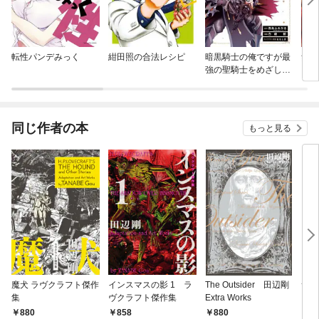
転性パンデみっく
紺田照の合法レシピ
暗黒騎士の俺ですが最
無法
強の聖騎士をめざしま
す
同じ作者の本
もっと見る
魔犬 ラヴクラフト傑作
インスマスの影 1 ラ
The Outsider 田辺剛
サウ
集
ヴクラフト傑作集
Extra Works
880
858
880
8