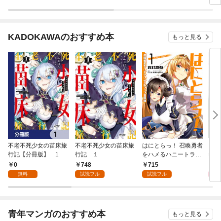
KADOKAWAのおすすめ本
もっと見る
不老不死少女の苗床旅
不老不死少女の苗床旅
はにとらっ！ 召喚勇者
ダ・
行記【分冊版】 1
行記 １
をハメるハニートラッ
年9
プ包囲網 1
0
748
715
9
無料
試読フル
試読フル
青年マンガのおすすめ本
もっと見る