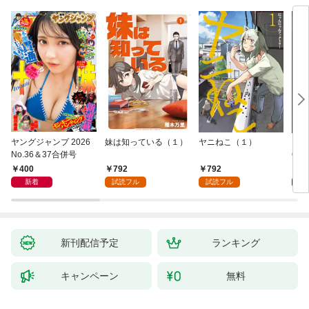
ヤングジャンプ 2026
妹は知っている（１）
ヤニねこ（１）
モー
No.36＆37合併号
6・3
日発
400
792
792
4
新着
試読フル
試読フル
新刊配信予定
ランキング
キャンペーン
無料