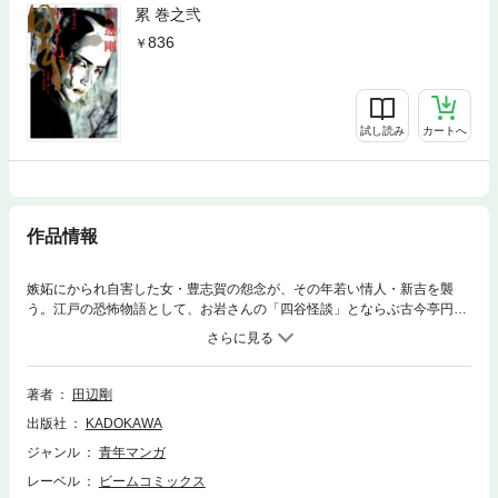
累 巻之弐
836
試し読み
カートへ
作品情報
嫉妬にかられ自害した女・豊志賀の怨念が、その年若い情人・新吉を襲
う。江戸の恐怖物語として、お岩さんの「四谷怪談」とならぶ古今亭円朝
の傑作落語「真景累ヶ淵」を原作に、松本大洋に絶賛された才能が、和製
ホラーの真骨頂に挑む。待望の第2巻、戦慄のクライマックス！
著者
田辺剛
出版社
KADOKAWA
ジャンル
青年マンガ
レーベル
ビームコミックス