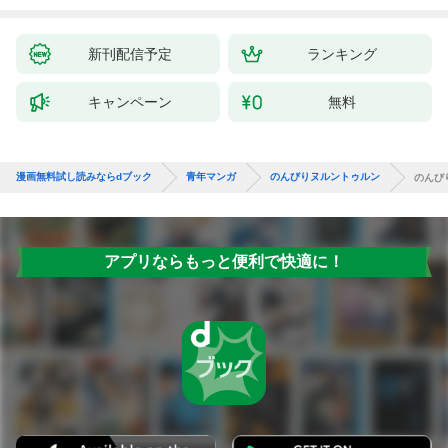
新刊配信予定
ランキング
キャンペーン
無料
漫画無料試し読みならdブック
青年マンガ
のんびりヌルントゥルン
のんび
アプリならもっと便利で快適に！