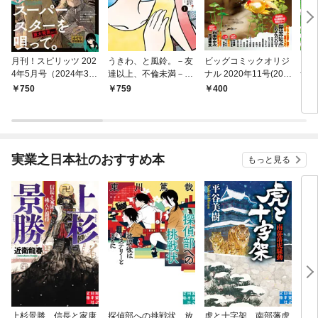
月刊！スピリッツ 202
うきわ、と風鈴。－友
ビッグコミックオリジ
ビッ
4年5月号（2024年3月
達以上、不倫未満－
ナル 2020年11号(202
ナル
27日発売号）
（１）
0年5月20日発売)
刊号
750
759
400
3
発売
実業之日本社のおすすめ本
もっと見る
上杉景勝 信長と家康
探偵部への挑戦状 放
虎と十字架 南部藩虎
この