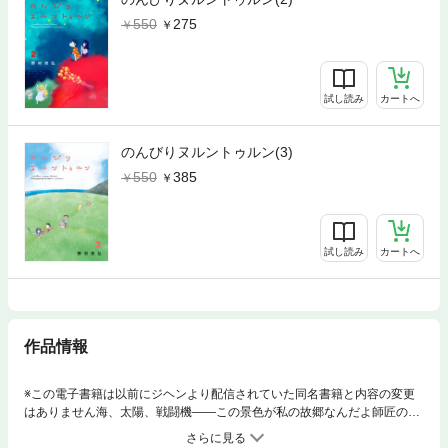
550
275
試し読み
カートへ
のんびりヌルントゥルン(3)
550
385
試し読み
カートへ
作品情報
※この電子書籍は以前にジヘンより配信されていた同名書籍と内容の変更
はありません海、太陽、戦闘機――この景色が私の故郷なんだよ師匠の付
き添いで沖縄に撮影でやってきた、新米カメラマンの大山もりみちは、海