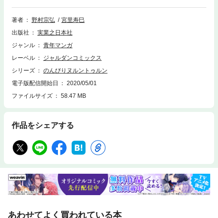
での撮影中に出会った一人のおばぁから沖縄の姿を垣間見る。その姿をみ
た師匠は大山にいきなり沖縄の長期取材を命じて――?沖縄の地元の人た
ちとの触れ合いから沖縄の今昔を見つける!くすっと笑えて心に沁みる、沖
著者
野村宗弘
宮里寿巳
縄の物語。『とろける鉄工所』『満月エンドロール』(イブニングKC)『う
出版社
実業之日本社
きわ』(ビッグコミックス)など、数々の大人気作を生み出した野村宗弘先
生が描く最新作!知らなかった沖縄の姿を見つけにいきませんか?
ジャンル
青年マンガ
レーベル
ジャルダンコミックス
シリーズ
のんびりヌルントゥルン
電子版配信開始日
2020/05/01
ファイルサイズ
58.47 MB
作品をシェアする
あわせてよく買われている本