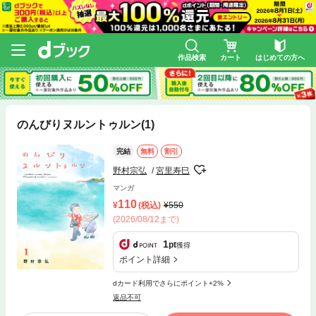
作品検索
カート
はじめての方へ
のんびりヌルントゥルン(1)
完結
無料
割引
野村宗弘
宮里寿巳
マンガ
110
(税込)
550
(2026/08/12まで)
1
pt
獲得
ポイント詳細
dカード利用でさらにポイント+2%
返品不可