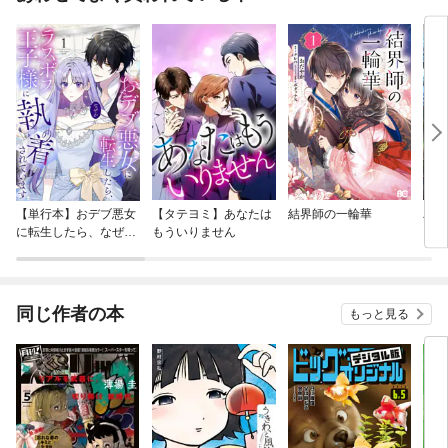
【単行本】おデブ悪女
【タテヨミ】あなたは
結界師の一輪華
バッ
に転生したら、なぜか
もういりません
ロイ
ラスボス王子様に執着
今世
されています
りが
てく
OMI
同じ作者の本
もっと見る