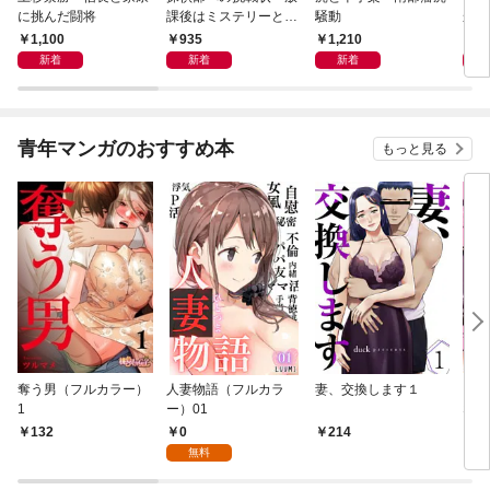
に挑んだ闘将
課後はミステリーとと
騒動
から
もに 新装版
1,100
935
1,210
5
新着
新着
新着
青年マンガのおすすめ本
もっと見る
奪う男（フルカラー）
人妻物語（フルカラ
妻、交換します１
ごめ
1
ー）01
ない
0
132
214
1
無料