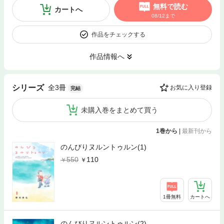
無料で読む
カートへ
08/12まで
作品をチェックする
作品情報へ
全3冊
シリーズ
お気に入り登録
完結
未購入巻をまとめて買う
1巻から
|
最新刊から
のんびりヌルントゥルン(1)
550
110
1冊無料
カートへ
のんびりヌルントゥルン(2)