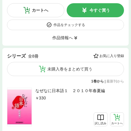
カートへ
今すぐ買う
作品をチェックする
作品情報へ
シリーズ
全8冊
お気に入り登録
未購入巻をまとめて買う
1巻から
|
最新刊から
なぜなに日本語１ ２０１０年春夏編
330
試し読み
カートへ