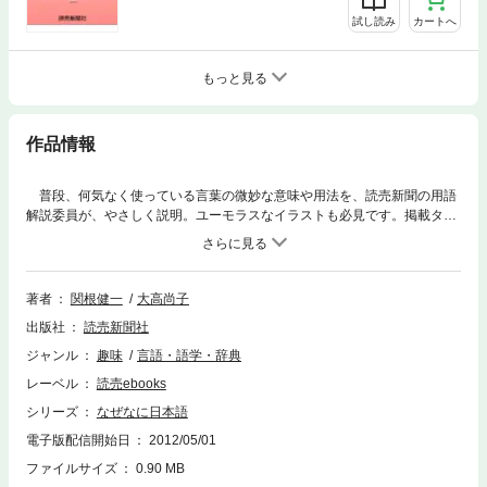
試し読み
カートへ
もっと見る
作品情報
普段、何気なく使っている言葉の微妙な意味や用法を、読売新聞の用語
解説委員が、やさしく説明。ユーモラスなイラストも必見です。掲載タイ
トル例：「真っ赤」の真って。「もしもし」の始まり。「わ」と読むのに
「は」。しりとり必勝法。「ぽい」はほどほどに。「××コン」がいっぱ
い。
著者
関根健一
大高尚子
出版社
読売新聞社
ジャンル
趣味
言語・語学・辞典
レーベル
読売ebooks
シリーズ
なぜなに日本語
電子版配信開始日
2012/05/01
ファイルサイズ
0.90 MB