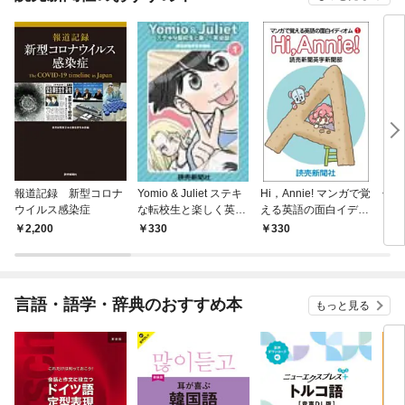
報道記録 新型コロナ
Yomio & Juliet ステキ
Hi，Annie! マンガで覚
七転
ウイルス感染症
な転校生と楽しく英会
える英語の面白イディ
ップ
話 1
オム１
路
2,200
330
330
3
言語・語学・辞典のおすすめ本
もっと見る