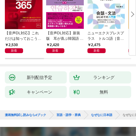
【音声DL対応】これ
【音声DL対応】新装
ニューエクスプレスプ
【音
だけは知っておこう！
版 耳が喜ぶ韓国語 リ
ラス トルコ語［音声
イタ
新装版 会話と作文に
スニング体得トレーニ
DL版］
よく
2,530
2,420
2,475
2,
役立つドイツ語定型表
ング
新着
新着
新着
現365
新刊配信予定
ランキング
キャンペーン
無料
漫画無料試し読みならdブック
言語・語学・辞典
なぜなに日本語
なぜなに