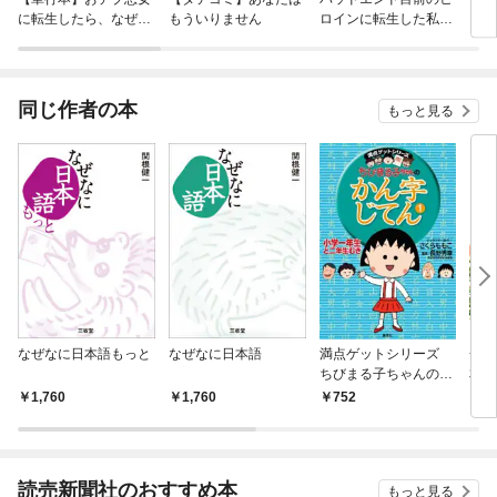
に転生したら、なぜか
もういりません
ロインに転生した私、
リ〜
ラスボス王子様に執着
今世では恋愛するつも
されています
りがチートな兄が離し
てくれません！？@C
OMIC
同じ作者の本
もっと見る
なぜなに日本語もっと
なぜなに日本語
満点ゲットシリーズ
一生
ちびまる子ちゃんのか
本語
ん字じてん（１）
1,760
1,760
752
1,
読売新聞社のおすすめ本
もっと見る