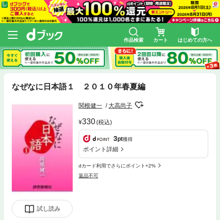
作品検索
カート
はじめての方へ
なぜなに日本語１ ２０１０年春夏編
関根健一
大高尚子
330
(税込)
3
pt
獲得
ポイント詳細
dカード利用でさらにポイント+2%
返品不可
試し読み