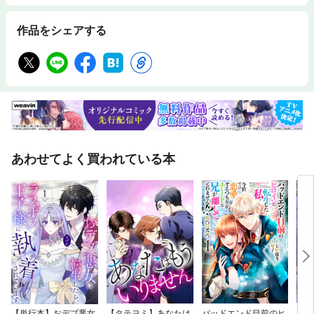
作品をシェアする
あわせてよく買われている本
【単行本】おデブ悪女
【タテヨミ】あなたは
バッドエンド目前のヒ
【タ