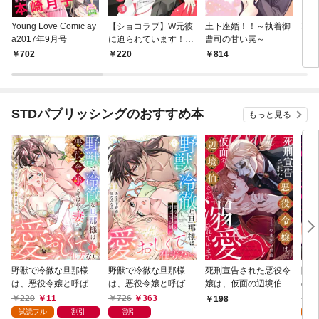
Young Love Comic ay
【ショコラブ】W元彼
土下座婚！！～執着御
花丸漫
a2017年9月号
に迫られています！
曹司の甘い罠～
（1）
702
220
814
5
STDパブリッシングのおすすめ本
もっと見る
野獣で冷徹な旦那様
野獣で冷徹な旦那様
死刑宣告された悪役令
隣人
は、悪役令嬢と呼ばれ
は、悪役令嬢と呼ばれ
嬢は、仮面の辺境伯に
の執
る妻が愛おしくて仕方
る妻が愛おしくて仕方
なぜか溺愛されていま
られ
220
11
726
363
2
198
ない1
ない【電子限定特典付
す。1
試読フル
割引
割引
試