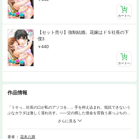
カートへ
【セット売り】強制結婚。花嫁はドＳ社長の下
僕3
440
カートへ
作品情報
「うそっ…社長の口が私のアソコを…」手を抑え込まれ、抵抗できないう
ぶなカラダは激しく濡れ出す。――父の残した借金を背負う崖っぷちのア
ラサーOL・美織（みおり）。叔父の関係で突然現れたイケメン若社長の婚
約者になることに!?物腰も丁寧で、紳士的で…こんな素敵な人と結婚でき
るなんてっ。と、思っていた矢先二人きりになったとたん急に豹変する
彼。「今日からオマエは俺の下僕だ。ありがたく思え」まるでさっきとは
著者
花本八満