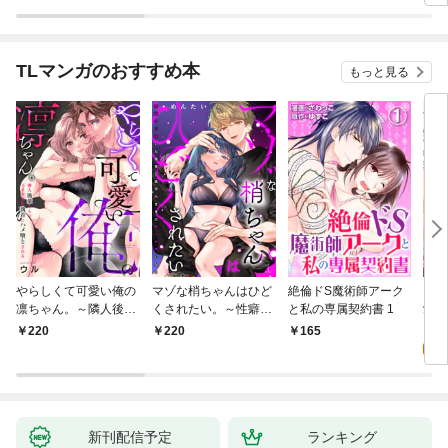
き】1
TLマンガのおすすめ本
もっと見る
やらしくて可愛い俺の
マゾな梢ちゃんはひど
絶倫ドS魔術師アーク
キス
凛ちゃん。～隣人後輩
くされたい。～性癖マ
と私の専属契約書 1
愛？(
くんのイキすぎた執着
ッチした後輩と欲望の
0
220
220
165
にハメ堕とされる～(1)
ままにセックスしたら
～(1)
新刊配信予定
ランキング