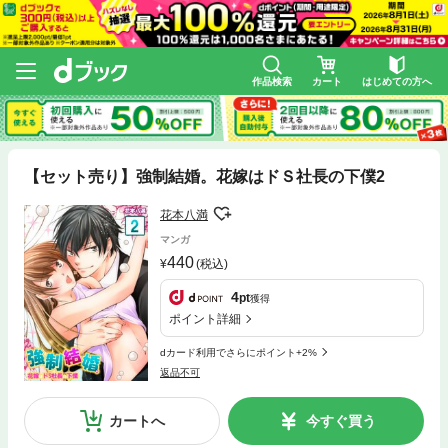
作品検索
カート
はじめての方へ
【セット売り】強制結婚。花嫁はドＳ社長の下僕2
花本八満
マンガ
440
(税込)
4
pt
獲得
ポイント詳細
dカード利用でさらにポイント+2%
返品不可
カートへ
今すぐ買う