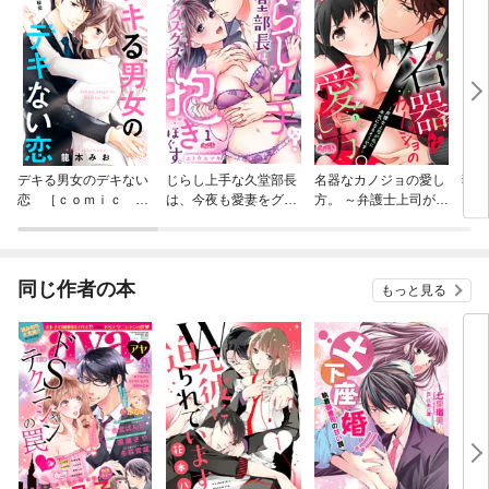
デキる男女のデキない
じらし上手な久堂部長
名器なカノジョの愛し
狼と
恋 ［ｃｏｍｉｃ ｔ
は、今夜も愛妻をグズ
方。 ～弁護士上司が私
イク
ｉｎｔ］ 分冊版
グズに抱きほぐす。
に本気になるそうです
～
同じ作者の本
もっと見る