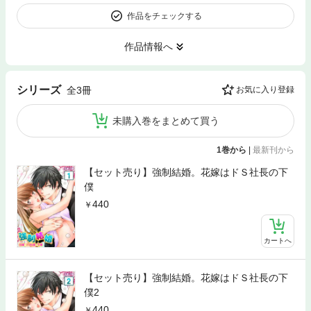
作品をチェックする
作品情報へ
シリーズ
全3冊
お気に入り登録
未購入巻をまとめて買う
1巻から
|
最新刊から
【セット売り】強制結婚。花嫁はドＳ社長の下
僕
440
カートへ
【セット売り】強制結婚。花嫁はドＳ社長の下
僕2
440