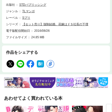
別人なんだけど……どういうことなの！？
出版社
STDパブリッシング
ジャンル
TLマンガ
レーベル
Sプリ
シリーズ
【セット売り】強制結婚。花嫁はドＳ社長の下僕
電子版配信開始日
2016/08/26
ファイルサイズ
24.85 MB
作品をシェアする
あわせてよく買われている本