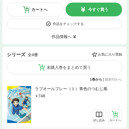
カートへ
今すぐ買う
作品をチェックする
作品情報へ
シリーズ
全4冊
お気に入り登録
未購入巻をまとめて買う
1巻から
|
最新刊から
ラブオールプレー（１）青色のつむじ風
748
試し読み
カートへ