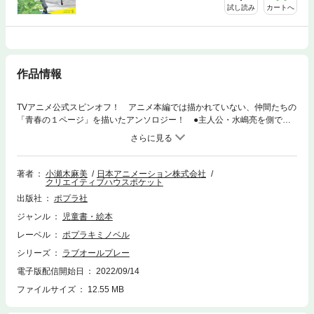
試し読み
カートへ
作品情報
TVアニメ公式スピンオフ！ アニメ本編では描かれていない、仲間たちの
「青春の１ページ」を描いたアンソロジー！ ●主人公・水嶋亮を側で支
え続けた榊翔平と、同級生ライバルとして切磋琢磨してきた松田航輝。主
人公の覚醒を一番近くで見守ってきた二人が抱えていた挫折と葛藤。 ●
おちゃめなツインズ・東山太一と陽次の学校での日常。 ●初心者からチ
ームを引っ張る存在にまで成長した内田輝がバドミントン部を志した知ら
著者
小瀬木麻美
日本アニメーション株式会社
クリエイティブハウスポケット
れざる理由。 ●かつてバドミントンから離れたマネージャー・花の苦い
思い出と、親友との再会。 それぞれの青春、試合開始（ラブオールプレ
出版社
ポプラ社
ー）！
ジャンル
児童書・絵本
レーベル
ポプラキミノベル
シリーズ
ラブオールプレー
電子版配信開始日
2022/09/14
ファイルサイズ
12.55 MB