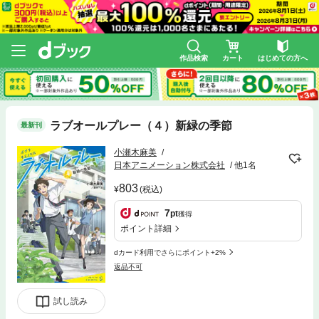
作品検索
カート
はじめての方へ
ラブオールプレー（４）新緑の季節
最新刊
小瀬木麻美
日本アニメーション株式会社
他1名
803
(税込)
7
pt
獲得
ポイント詳細
dカード利用でさらにポイント+2%
返品不可
試し読み