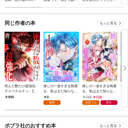
大剣士、転生して二度
してさしあげます！
い！ ～契約から始まる
目の人生を歩む～(話
ウェディング～
売り)
同じ作者の本
もっと見る
死んだ数だけ超強化 -
推しの一途すぎる執着
推しの一途すぎる執着
転生
デスペナルティ- 【コ
を、私はまだ知らない
を、私はまだ知らない
リン
ミック】 （1）
第1話
【単行本版】 1巻
0
715
110
990
1,
無料
試読フル
割引
ポプラ社のおすすめ本
もっと見る