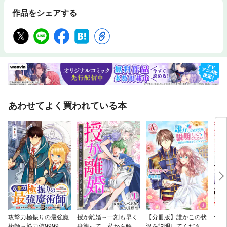
作品をシェアする
あわせてよく買われている本
攻撃力極振りの最強魔
授か離婚～一刻も早く
【分冊版】誰かこの状
怪物
術師～筋力値9999の
身籠って、私から解放
況を説明してくださ