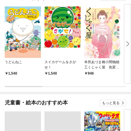
うどんねこ
スイカゲームをさが
本所あづま橋小間物細
天空
せ！
工くじゃく屋 色変わ
りの石
1,540
1,540
946
1,
児童書・絵本のおすすめ本
もっと見る