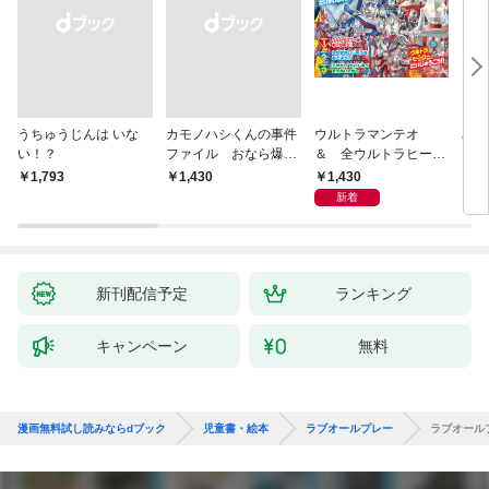
うちゅうじんは いな
カモノハシくんの事件
ウルトラマンテオ
星の
い！？
ファイル おなら爆
＆ 全ウルトラヒーロ
いグ
弾！ 危機イッパツ編
ー大集合 あそべるず
1,430
￥1,793
￥1,430
7
かん
新着
新刊配信予定
ランキング
キャンペーン
無料
漫画無料試し読みならdブック
児童書・絵本
ラブオールプレー
ラブオール