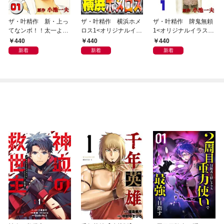
ザ・叶精作 新・上っ
ザ・叶精作 横浜ホメ
ザ・叶精作 牌鬼無頼
てなンボ！！太一よ泣
ロス1<オリジナルイラ
1<オリジナルイラスト
くな1<特装版>
スト入り特装版>
入り特装版>
440
440
440
新着
新着
新着