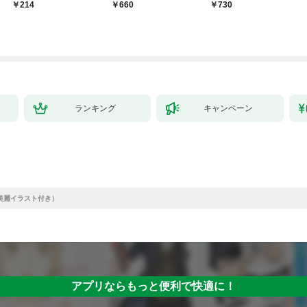
版】 1
単行本版】１
月号
214
660
￥730
ランキング
キャンペーン
美麗イラスト付き）
アプリならもっと便利で快適に！