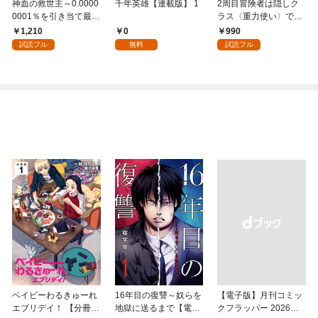
神血の救世主～0.0000
千年英雄【連載版】 1
2周目冒険者は隠しク
0001％を引き当て最強
ラス〈重力使い〉で最
へ～【電子書籍特典
強を目指す 【コミッ
1,210
0
990
付】（１）
ク】 （1）
試読フル
無料
試読フル
ベイビーわるきゅーれ
16年目の復讐～奴らを
【電子版】月刊コミッ
エブリデイ！ 【分冊
地獄に送るまで【電子
クフラッパー 2026年9