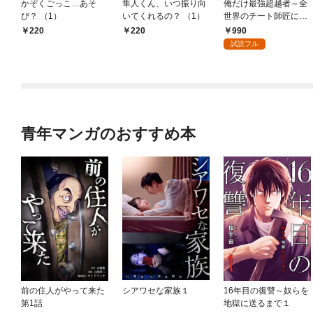
かぞくごっこ…あそ
隼人くん、いつ振り向
俺だけ最強超越者～全
び？ （1）
いてくれるの？ （1）
世界のチート師匠に認
められた～【単行本】
990
￥220
￥220
（１）
試読フル
青年マンガのおすすめ本
前の住人がやって来た
シアワセな家族１
16年目の復讐～奴らを
第1話
地獄に送るまで１