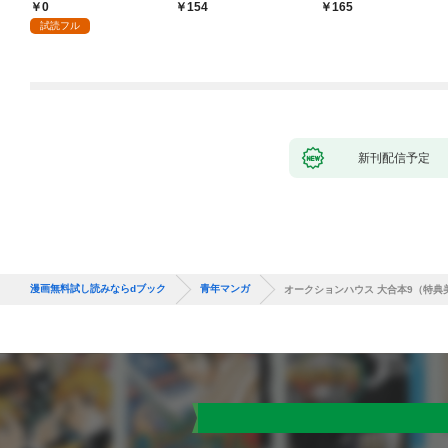
0
154
165
試読フル
新刊配信予定
漫画無料試し読みならdブック
青年マンガ
オークションハウス 大合本9（特典