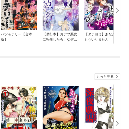
バツ＆テリー【合本
【単行本】おデブ悪女
【タテヨミ】あなたは
版】
に転生したら、なぜか
もういりません
ラスボス王子様に執着
されています
O
もっと見る