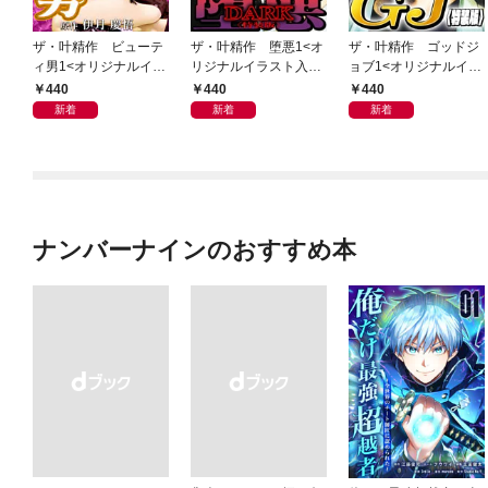
ザ・叶精作 ビューテ
ザ・叶精作 堕悪1<オ
ザ・叶精作 ゴッドジ
ィ男1<オリジナルイラ
リジナルイラスト入り
ョブ1<オリジナルイラ
スト入り特装版>
特装版>
スト入り特装版>
440
440
440
新着
新着
新着
ナンバーナインのおすすめ本