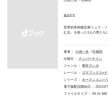
返品不可
世界的美術鑑定家リュウ・ソ
む女」を狙った3人の男たち
道程で次々にあらわれる美術
ト収録。
著者
小池一夫
叶精作
出版社
ナンバーナイン
ジャンル
青年マンガ
レーベル
ゴマブックス×
シリーズ
オークションハウ
電子版配信開始日
2022/07
ファイルサイズ
99.31 MB