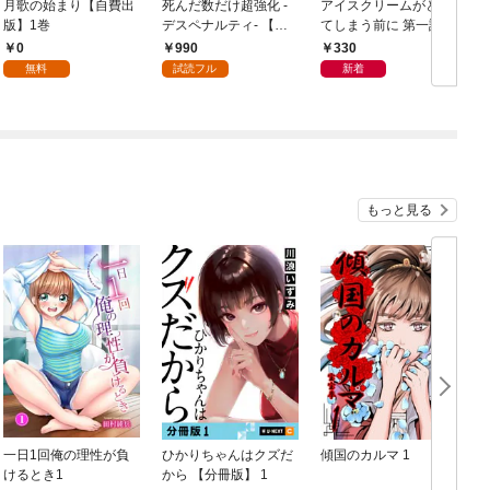
月歌の始まり【自費出
死んだ数だけ超強化 -
アイスクリームがとけ
版】1巻
デスペナルティ- 【コ
てしまう前に 第一話
目
ミック】 （1）
ライツカメラアクショ
0
990
330
ン
無料
試読フル
新着
もっと見る
一日1回俺の理性が負
ひかりちゃんはクズだ
傾国のカルマ 1
けるとき1
から 【分冊版】 1
版