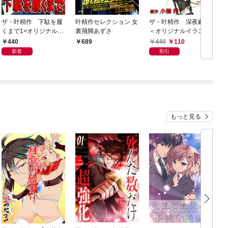
ザ・叶精作 下駄を履
叶精作セレクション 女
ザ・叶精作 深夜劇場
くまで1<オリジナルイ
裏飛脚あずさ
＜オリジナルイラスト
ラスト入り特装版>
入り特装版＞
440
440
110
689
新着
割引
もっと見る