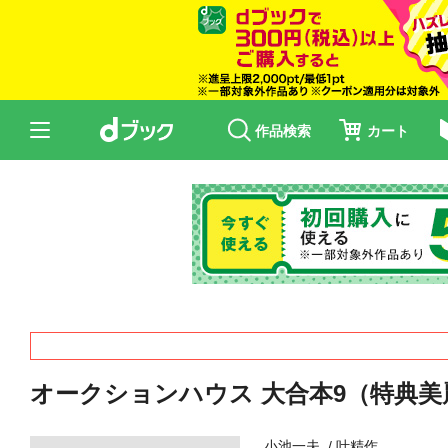
作品検索
カート
オークションハウス 大合本9（特典
小池一夫
叶精作