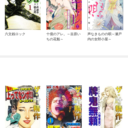
六文銭ロック
十億のアレ。～吉原い
声なきものの唄～瀬戸
ちの花魁～
内の女郎小屋～