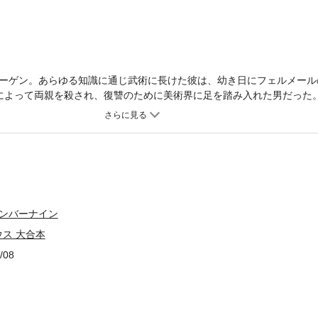
ーゲン。あらゆる知識に通じ武術に長けた彼は、幼き日にフェルメール
によって両親を殺され、復讐のために美術界に足を踏み入れた男だった
界の「闇」と対決し続ける。お得な大合本版。巻末に作者渾身のエロテ
ナンバーナイン
ス 大合本
/08