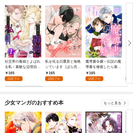
社交界の毒婦とよばれ
私を叱る日鷹君と毎晩
魔導書令嬢～伝説の魔
寡黙
る私～素敵な辺境伯令
シています［ばら売
導書を修復したら最強
力ゼ
息に腕を折られたの
り］ 第1話
の精霊が味方になりま
る～
165
165
165
1
で、責任とってもらい
した（クールな王弟殿
の声
試読フル
試読フル
試読フル
試
ます～［ばら売り］
下がなぜかいつもそば
～［
第1話
にいます）～［ばら売
01
り］ 第1話
少女マンガのおすすめ本
もっと見る