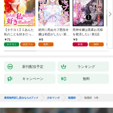
【タテヨミ】1.あんた
絶対に死ぬモブ悪役令
死神令嬢は黒幕お兄様
レベ
私のことを好きだった
嬢は初恋がしたい 第1
を救済したい 第1話
なり
の？
話
71
0
0
0
タテヨミ
試読フル
無料
新着
無料
新刊配信予定
ランキング
キャンペーン
無料
漫画無料試し読みならdブック
少女マンガ
陰陽師
陰陽師 8巻