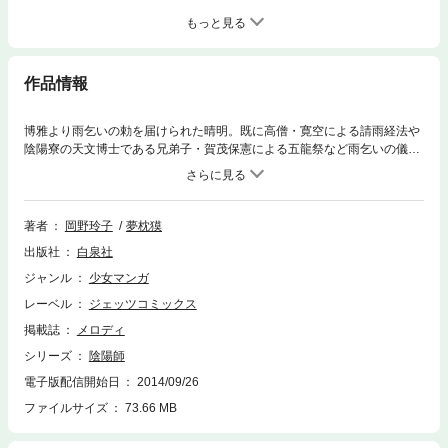
もっと見る
作品情報
博雅より雨乞いの勅を届けられた晴明。既に高僧・寛空による請雨経法や
陰陽寮の天文博士である兄弟子・賀茂保憲による五龍祭など雨乞いの儀式
も予定されている。晴明は保憲の手伝いを断り瓜を届ける。そして晴明と
博雅は若狭の霊泉を目指す。そこで瓜を受け取った晴明は水に関わる聖地
を移動し術を施し続ける。晴明の思惑通りに雨は降るのか？ 「安倍晴
明 天の川に行きて雨を祈ること」を収録。
著者
岡野玲子
夢枕獏
出版社
白泉社
ジャンル
少女マンガ
レーベル
ジェッツコミックス
掲載誌
メロディ
シリーズ
陰陽師
電子版配信開始日
2014/09/26
ファイルサイズ
73.66 MB