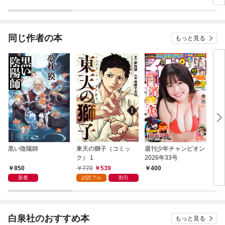
同じ作者の本
もっと見る
黒い陰陽師
東天の獅子（コミッ
週刊少年チャンピオン
キマ
ク） 1
2026年33号
850
770
539
400
1,
新着
試読フル
割引
白泉社のおすすめ本
もっと見る