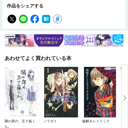
作品をシェアする
あわせてよく買われている本
隣の席の、五十嵐く
ノラガミ
嘘解きレトリック
MO
ん。
ジタル