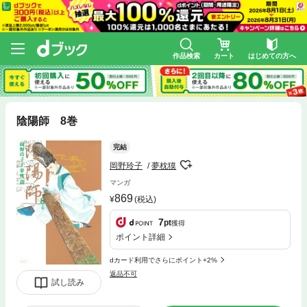
作品検索
カート
はじめての方へ
陰陽師 8巻
完結
岡野玲子
夢枕獏
マンガ
869
(税込)
7
pt
獲得
ポイント詳細
dカード利用でさらにポイント+2%
返品不可
試し読み