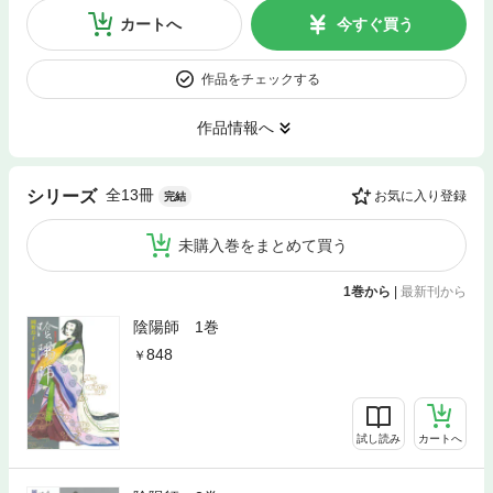
カートへ
今すぐ買う
作品をチェックする
作品情報へ
全13冊
シリーズ
お気に入り登録
完結
未購入巻をまとめて買う
1巻から
|
最新刊から
陰陽師 1巻
848
試し読み
カートへ