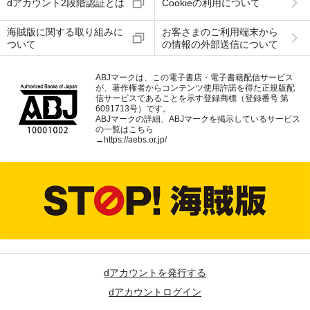
dアカウント2段階認証とは
Cookieの利用について
海賊版に関する取り組みに
お客さまのご利用端末から
ついて
の情報の外部送信について
ABJマークは、この電子書店・電子書籍配信サービス
が、著作権者からコンテンツ使用許諾を得た正規版配
信サービスであることを示す登録商標（登録番号 第
6091713号）です。
ABJマークの詳細、ABJマークを掲示しているサービス
の一覧はこちら
→
https://aebs.or.jp/
dアカウントを発行する
dアカウントログイン