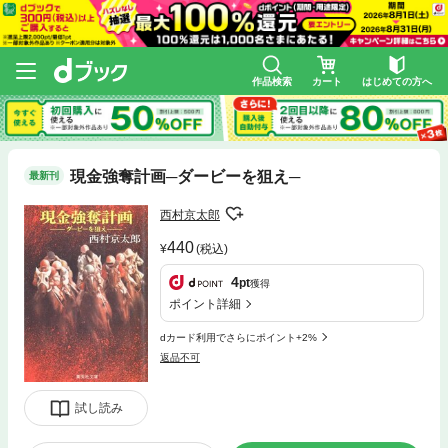
作品検索
カート
はじめての方へ
現金強奪計画─ダービーを狙え─
最新刊
西村京太郎
440
(税込)
4
pt
獲得
ポイント詳細
dカード利用でさらにポイント+2%
返品不可
試し読み