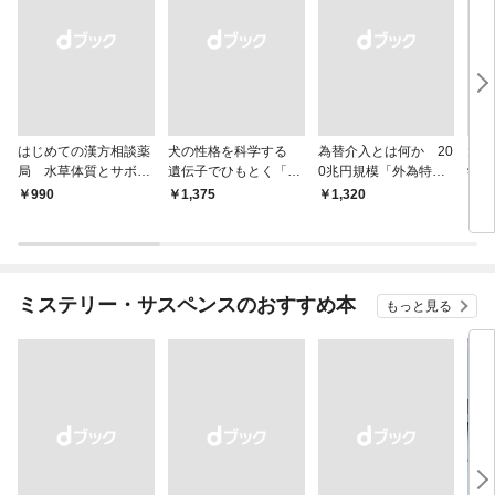
はじめての漢方相談薬
犬の性格を科学する
為替介入とは何か 20
大江
局 水草体質とサボテ
遺伝子でひもとく「最
0兆円規模「外為特
学と
ン体質
良の友」の進化
会」が生まれた謎
から
￥990
￥1,375
￥1,320
￥1,
ミステリー・サスペンスのおすすめ本
もっと見る