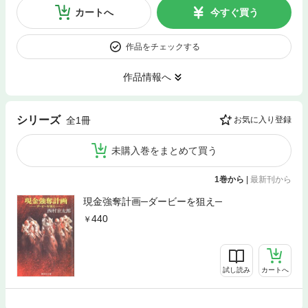
カートへ
今すぐ買う
作品をチェックする
作品情報へ
シリーズ
全1冊
お気に入り登録
未購入巻をまとめて買う
1巻から
|
最新刊から
現金強奪計画─ダービーを狙え─
440
試し読み
カートへ