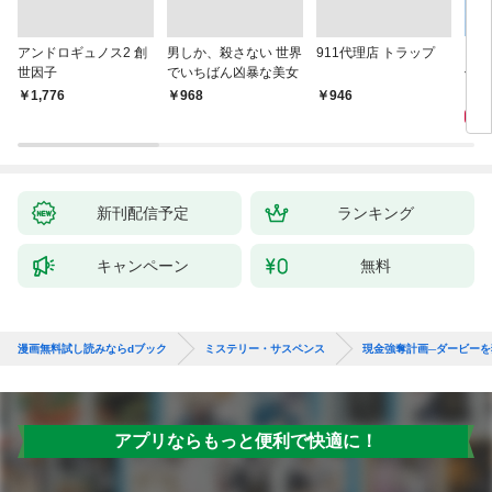
アンドロギュノス2 創
男しか、殺さない 世界
911代理店 トラップ
スー
世因子
でいちばん凶暴な美女
件〈
9
￥1,776
￥968
￥946
新刊配信予定
ランキング
キャンペーン
無料
漫画無料試し読みならdブック
ミステリー・サスペンス
現金強奪計画─ダービーを
アプリならもっと便利で快適に！