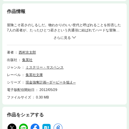
作品情報
冒険こそ若さのしるしだ。物わかりのいい世代と呼ばれることを拒否した
7人の若者が、たったひとつ若さという共通項に結ばれてハードな冒険に
挑む。狙いは東京競馬場のダービーの売上げ金20億円。用意周到な計画の
もと、厳重な警備陣の裏をかき、まんまと計画を成功させるが…。痛快冒
険物語。
著者
西村京太郎
出版社
集英社
ジャンル
ミステリー・サスペンス
レーベル
集英社文庫
シリーズ
現金強奪計画─ダービーを狙え─
電子版配信開始日
2012/05/29
ファイルサイズ
0.30 MB
作品をシェアする