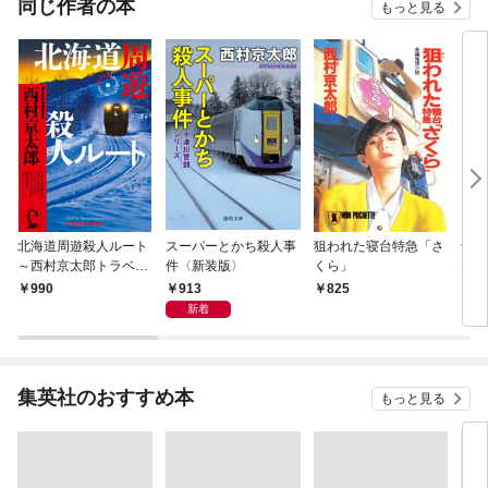
同じ作者の本
もっと見る
北海道周遊殺人ルート
スーパーとかち殺人事
狙われた寝台特急「さ
十津
～西村京太郎トラベル
件〈新装版〉
くら」
ティ
ミステリー・セレクシ
リバ
913
990
825
8
ョン（1）～
新着
集英社のおすすめ本
もっと見る