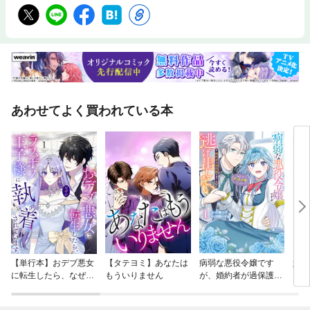
あわせてよく買われている本
【単行本】おデブ悪女
【タテヨミ】あなたは
病弱な悪役令嬢です
妹は
に転生したら、なぜか
もういりません
が、婚約者が過保護す
ラスボス王子様に執着
ぎて逃げ出したい(私
されています
たち犬猿の仲でしたよ