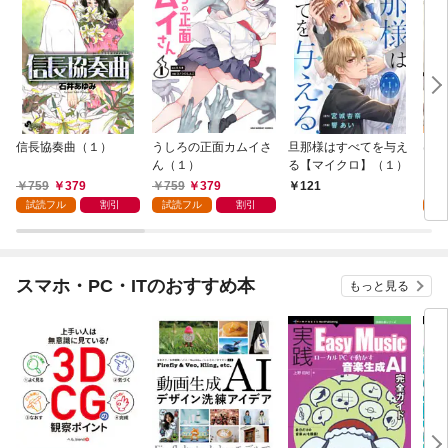
信長協奏曲（１）
うしろの正面カムイさ
旦那様はすべてを与え
はじ
ん（１）
る【マイクロ】（１）
（１
759
379
759
379
7
121
試読フル
割引
試読フル
割引
試
スマホ・PC・ITのおすすめ本
もっと見る