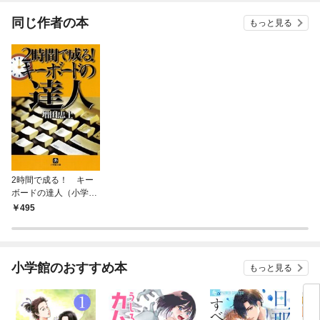
ね！？)
同じ作者の本
もっと見る
2時間で成る！ キー
ボードの達人（小学館
文庫）
495
小学館のおすすめ本
もっと見る