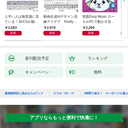
上手い人は無意識に見
動画生成AIデザイン洗
実践Easy Music ロー
初心
ている！3DCGの観察
練アイデア Firefly &
カルPCで動かす音楽
小説A
ポイント
Veo， Kling， etc.
生成AI完全ガイド
作る
3,583
2,970
2,200
1,
新着
新着
新着
新刊配信予定
ランキング
キャンペーン
無料
漫画無料試し読みならdブック
スマホ・PC・IT
2時間で成る！ キーボードの達
アプリならもっと便利で快適に！