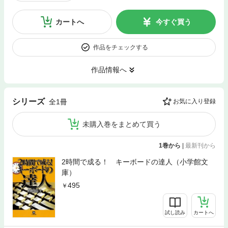
カートへ
今すぐ買う
作品をチェックする
作品情報へ
シリーズ
全1冊
お気に入り登録
未購入巻をまとめて買う
1巻から
|
最新刊から
2時間で成る！ キーボードの達人（小学館文
庫）
495
試し読み
カートへ