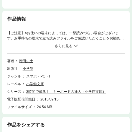
作品情報
【ご注意】※お使いの端末によっては、一部読みづらい場合がございま
す。お手持ちの端末で立ち読みファイルをご確認いただくことをお勧めし
ます。なぜキーボード操作をマスターできないのか。これは学習方法に問
題があったのだ。10年間で50万人もの人にブラインドタッチをマスターさ
せた、パソコン・キーボード分野の第一人者・増田氏による“増田式キーボ
ード練習法”を紹介。うまくいかなかった原因の分析から、日本語入力で一
著者
増田忠士
般的な「ローマ字入力」、インターネット閲覧に必須の「英字タイプ」、
出版社
小学館
表計算に必要な「テンキー」まで。誰でも最短の時間でマスターできるノ
ウハウの集大成。キーボード達人までたった2時間、驚異の習得術を公
ジャンル
スマホ・PC・IT
開！！
レーベル
小学館文庫
シリーズ
2時間で成る！ キーボードの達人（小学館文庫）
電子版配信開始日
2015/09/15
ファイルサイズ
24.54 MB
作品をシェアする