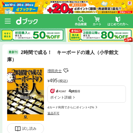
作品検索
カート
はじめての方へ
2時間で成る！ キーボードの達人（小学館文
最新刊
庫）
増田忠士
495
(税込)
4
pt
獲得
ポイント詳細
dカード利用でさらにポイント+2%
返品不可
試し読み