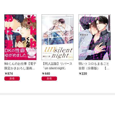
tkbくんのお仕事【電子
【同人誌版】リバース
弱いトコロもまるごと
限定かきおろし漫画
「un silent night」
全部（分冊版） 【第
付】 （1）
1話】
874
440
220
新着
新着