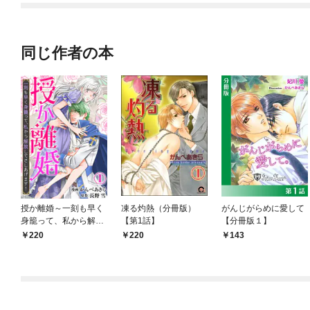
同じ作者の本
授か離婚～一刻も早く
凍る灼熱（分冊版）
がんじがらめに愛して
身籠って、私から解放
【第1話】
【分冊版１】
してさしあげます！1
220
220
143