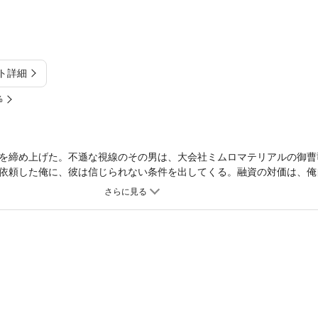
ト詳細
%
を締め上げた。不遜な視線のその男は、大会社ミムロマテリアルの御曹
依頼した俺に、彼は信じられない条件を出してくる。融資の対価は、俺
―――。低く響く声で「お前は俺のものだ」と言い放つ由考は、俺をな
にいつしかその言葉が、俺の耳に甘く流れ込むようになり…。違う。こ
ルトハードロマンス第１巻が堂々登場！