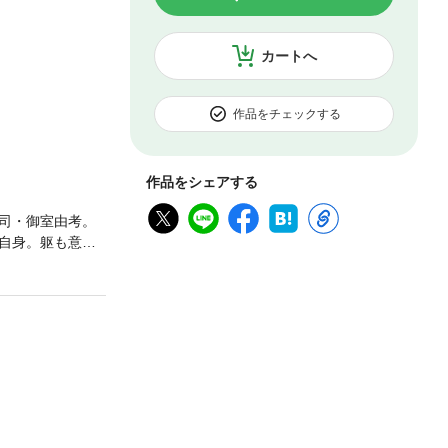
カートへ
作品をチェックする
作品をシェアする
司・御室由考。
自身。躯も意思
ぶりものにした
の想いは―――