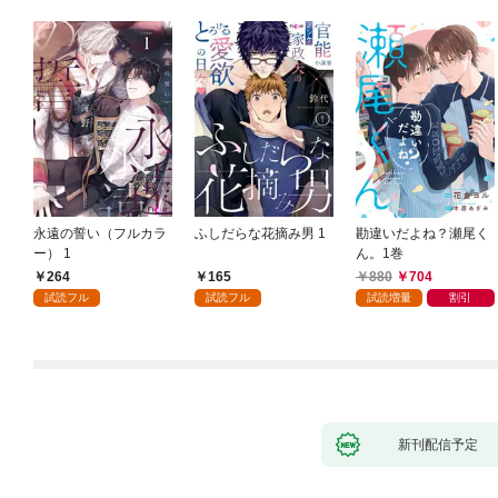
永遠の誓い（フルカラ
ふしだらな花摘み男 1
勘違いだよね？瀬尾く
ー） 1
ん。1巻
264
165
880
704
試読フル
試読フル
試読増量
割引
新刊配信予定