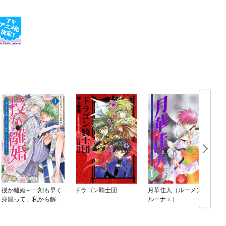
授か離婚～一刻も早く
ドラゴン騎士団
月華佳人（ルーメン・
身籠って、私から解放
ルーナエ）
してさしあげます！
【単行本版】