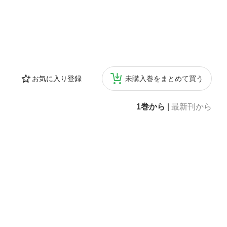
お気に入り登録
未購入巻をまとめて買う
1巻から
|
最新刊から