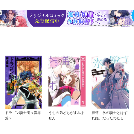
ドラゴン騎士団＜異界
うちの弟どもがすみま
拝啓「氷の騎士とはず
篇＞
せん
れ姫」だったわたした
ちへ