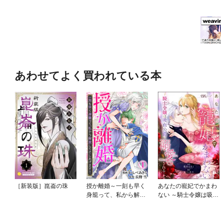
あわせてよく買われている本
［新装版］崑崙の珠
授か離婚～一刻も早く
あなたの寵妃でかまわ
身籠って、私から解放
ない ～騎士令嬢は吸血
してさしあげます！
公爵に溺愛される～ コ
ミック版 （分冊版）