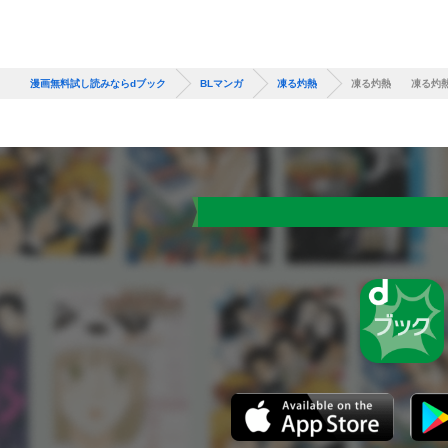
漫画無料試し読みならdブック
BLマンガ
凍る灼熱
凍る灼熱 凍る灼熱