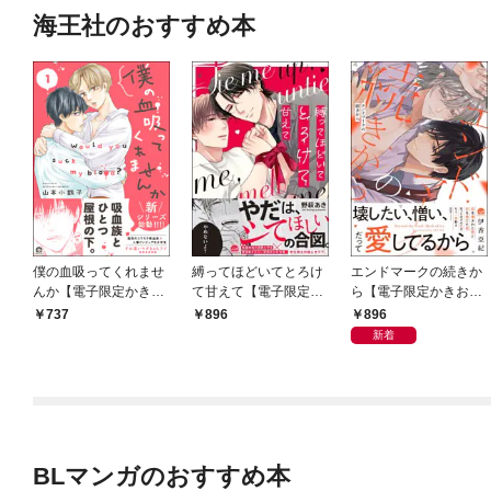
海王社のおすすめ本
僕の血吸ってくれませ
縛ってほどいてとろけ
エンドマークの続きか
んか【電子限定かきお
て甘えて【電子限定か
ら【電子限定かきおろ
ろし漫画付】 1
きおろし漫画付】
し漫画付】
896
737
896
新着
BLマンガのおすすめ本