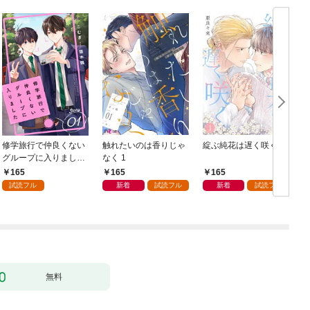
修学旅行で仲良くない
触れたいのは香りじゃ
綻ぶ純花は遅く咲く 1
グループに入りました
なく 1
【単話版】1巻
165
165
165
試読フル
新着
試読フル
新着
試読フル
無料