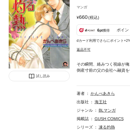
マンガ
660
(税込)
ポイン
6
pt
獲得
dカード利用でさらにポイント+2
返品不可
その瞬間、絡みつく視線が俺
倒産寸前の父の会社へ融資を
も、俺のすべてを売り渡せと
試し読み
いだけだと解っていた。なの
錯覚だ。大反響を呼んだアダ
著者
かんべあきら
出版社
海王社
ジャンル
BLマンガ
掲載誌
GUSH COMICS
シリーズ
凍る灼熱