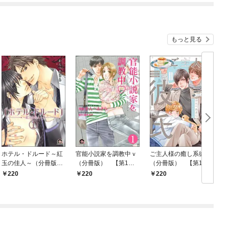
もっと見る
ホテル・ドルード～紅
官能小説家を調教中ｖ
ご主人様の癒し系彼氏
玉の佳人～（分冊版）
（分冊版） 【第1
（分冊版） 【第1
【第1話】
話】
話】
220
220
220