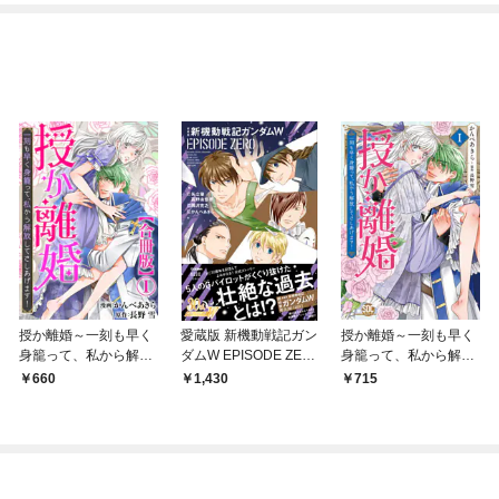
授か離婚～一刻も早く
愛蔵版 新機動戦記ガン
授か離婚～一刻も早く
身籠って、私から解放
ダムW EPISODE ZER
身籠って、私から解放
してさしあげます！
O
してさしあげます！
660
1,430
715
【合冊版】1
【単行本版】Ｉ【電子
限定カバー特典付き】