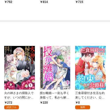
トルロイヤル1巻
792
814
715
火の神さまの掃除人で
授か離婚～一刻も早く
三食昼寝付き生活を約
すが、いつの間にか花
身籠って、私から解放
束してください、公爵
嫁として溺愛されてい
してさしあげます！1
様 1話
272
0
220
ます【単話】（１）
試読フル
無料