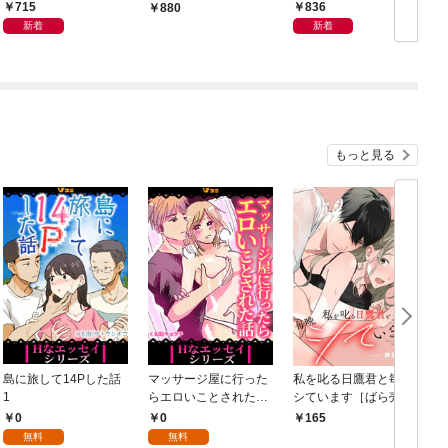
（1）
715
836
880
新着
新着
もっと見る
島に旅して14Pした話
マッサージ屋に行った
私を叱る日鷹君と毎晩
1
らエロいことされた話
シています［ばら売
1
り］ 第1話
0
0
165
無料
無料