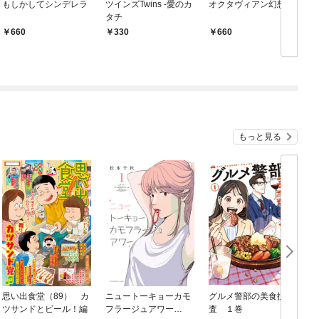
もしかしてシンデレラ
ツインズTwins -愛のカ
オクタヴィアン幻想曲
タチ
660
330
660
もっと見る
思い出食堂（89） カ
ニュートーキョーカモ
グルメ警部の美食捜
ツサンドとビール！編
フラージュアワー
査 １巻