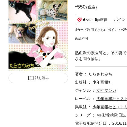
550
(税込)
ポイン
5
pt
獲得
dカード利用でさらにポイント+2
返品不可
熱血派の獣医師と、その妻で
さを問う物語。
著者
たらさわみち
試し読み
出版社
少年画報社
ジャンル
女性マンガ
レーベル
少年画報社ヒス
掲載誌
少年画報社ヒスト
シリーズ
MF動物病院日誌
電子版配信開始日
2016/11