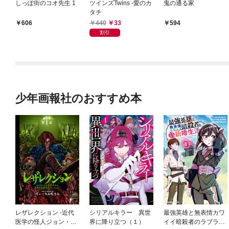
しっぽ街のコオ先生 1
ツインズTwins -愛のカ
鬼の通る家
タチ
440
33
606
594
割引
少年画報社のおすすめ本
レザレクション -近代
シリアルキラー 異世
最強英雄と無表情カワ
医学の怪人ジョン・ハ
界に降り立つ（１）
イイ暗殺者のラブラブ