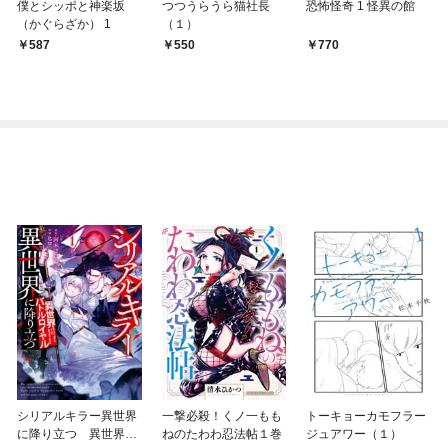
僕とシッポと神楽坂
つつうらうら猫社長
恐怖怪奇 1 怪異の館
（かぐらざか） 1
（１）
587
550
770
シリアルキラー異世界
一撃必殺！くノ一もも
トーキョーカモフラー
に降り立つ 異世界バ
ねのたわわ忍法帖１巻
ジュアワー（１）