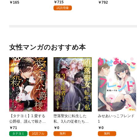
ンター- 連載版 第1話
新婚生活 １巻
715
165
792
少年の眼
試読増量
女性マンガのおすすめ本
【タテヨミ】1.愛する
堕落聖女に転生した
みせあいっこフレンド
公爵様、謹んで殺させ
私、3人の従者たちに
1
ていただきます！
抱かれて困ってます 第
71
0
0
1話
タテヨミ
試読フル
無料
無料