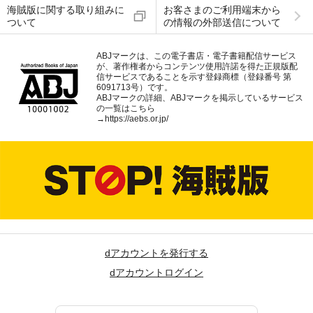
海賊版に関する取り組みに
お客さまのご利用端末から
ついて
の情報の外部送信について
ABJマークは、この電子書店・電子書籍配信サービス
が、著作権者からコンテンツ使用許諾を得た正規版配
信サービスであることを示す登録商標（登録番号 第
6091713号）です。
ABJマークの詳細、ABJマークを掲示しているサービス
の一覧はこちら
→
https://aebs.or.jp/
dアカウントを発行する
dアカウントログイン