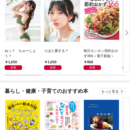
ねっ？ ちゅーしよ
りほと夏する？
毎日カンタン節約おか
季節
う？
ず366＜電子新版＞
10
子新
1,650
1,650
968
9
新着
新着
新着
暮らし・健康・子育てのおすすめ本
もっと見る