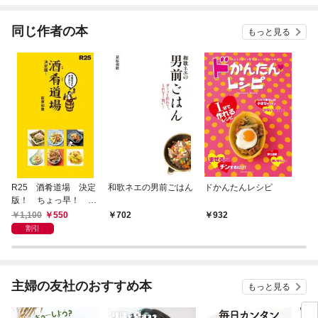
ね！？)
同じ作者の本
もっと見る
R25 酒肴道場 決定
和歌ネエの男前ごはん
ドかんたんレシピ
版！ ちょっ早！ 絶
品おかず65
1,100
550
702
932
割引
主婦の友社のおすすめ本
もっと見る