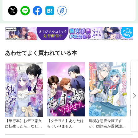
あわせてよく買われている本
【単行本】おデブ悪女
【タテヨミ】あなたは
病弱な悪役令嬢です
公爵
に転生したら、なぜか
もういりません
が、婚約者が過保護す
当た
ラスボス王子様に執着
ぎて逃げ出したい(私
されています
たち犬猿の仲でしたよ