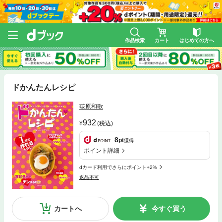
作品検索
カート
はじめての方へ
ドかんたんレシピ
荻原和歌
932
(税込)
8
pt
獲得
ポイント詳細
dカード利用でさらにポイント+2%
返品不可
カートへ
今すぐ買う