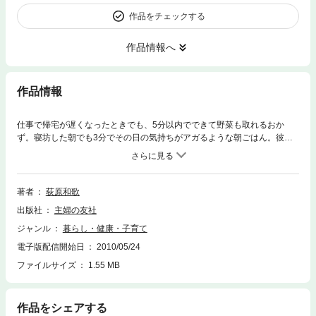
作品をチェックする
作品情報へ
作品情報
仕事で帰宅が遅くなったときでも、5分以内でできて野菜も取れるおか
ず。寝坊した朝でも3分でその日の気持ちがアガるような朝ごはん。彼や
友達が来たときに、パパッと10分で仕上げる見栄えもするごちそう。そん
な夢のようなレシピがたーくさんっ。手順もMAX3ステップだから、すぐ
にマスターできそうです。作りおきレシピや、盛りつけテクなども、きめ
細やかにカバー。『R25』の和歌ネエによる、3分、5分、10分でできるか
著者
荻原和歌
んたんレシピ集。働く女子の自炊のお供に！！
出版社
主婦の友社
ジャンル
暮らし・健康・子育て
電子版配信開始日
2010/05/24
ファイルサイズ
1.55 MB
作品をシェアする