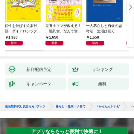
個性を伸ばす絵本対
栄養士ママが教える！
一人暮らしと自炊の思
毎日
話 ダイアロジック・
離乳食、なんで食べ
考法 生活は続く
ず3
リーディング
てくれないの？ 赤ちゃ
1,980
1,650
1,650
9
んの「食べない」に困
新着
新着
新着
ったら読む本
新刊配信予定
ランキング
キャンペーン
無料
漫画無料試し読みならdブック
暮らし・健康・子育て
ドかんたんレシピ
ド
アプリならもっと便利で快適に！