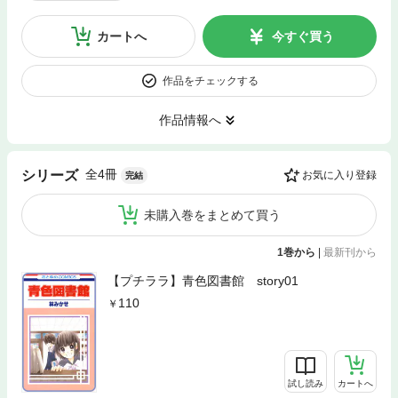
カートへ
今すぐ買う
作品をチェックする
作品情報へ
全4冊
シリーズ
お気に入り登録
完結
未購入巻をまとめて買う
1巻から
|
最新刊から
【プチララ】青色図書館 story01
110
試し読み
カートへ