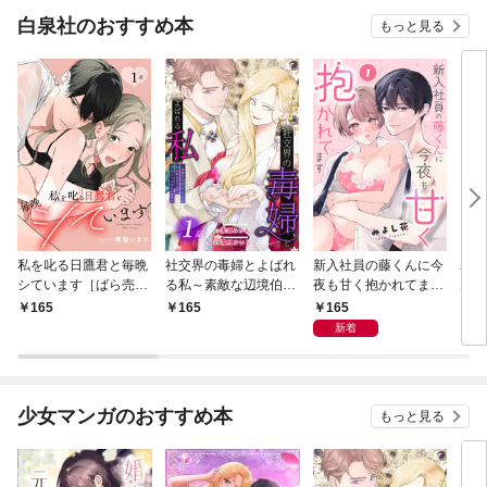
白泉社のおすすめ本
もっと見る
私を叱る日鷹君と毎晩
社交界の毒婦とよばれ
新入社員の藤くんに今
寡黙
シています［ばら売
る私～素敵な辺境伯令
夜も甘く抱かれてます
力ゼ
り］ 第1話
息に腕を折られたの
［ばら売り］ 第1話
る～
165
165
165
1
で、責任とってもらい
の声
新着
ます～［ばら売り］
～［
第1話
01
少女マンガのおすすめ本
もっと見る