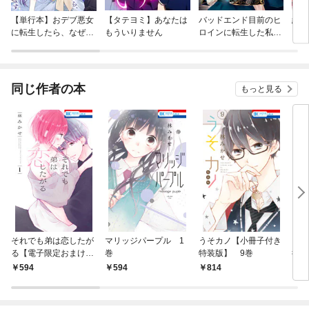
【単行本】おデブ悪女
【タテヨミ】あなたは
バッドエンド目前のヒ
結界
に転生したら、なぜか
もういりません
ロインに転生した私、
ラスボス王子様に執着
今世では恋愛するつも
されています
りがチートな兄が離し
てくれません！？@C
OMIC
同じ作者の本
もっと見る
それでも弟は恋したが
マリッジパープル 1
うそカノ【小冊子付き
うそ
る【電子限定おまけ付
巻
特装版】 9巻
後日
き】 1巻
装版
594
594
814
8