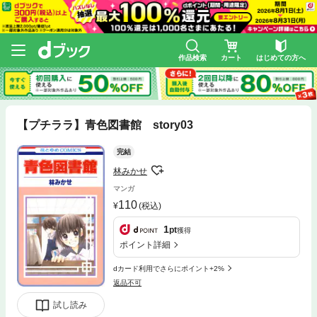
作品検索
カート
はじめての方へ
【プチララ】青色図書館 story03
完結
林みかせ
マンガ
110
(税込)
1
pt
獲得
ポイント詳細
dカード利用でさらにポイント+2%
返品不可
試し読み