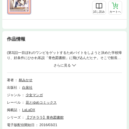
試し読み
カートへ
作品情報
(第3話)一目ぼれのワンピをゲットするためバイトをしようと決めた学校帰
り、好条件にひかれ私設「青色図書館」に飛び込んだヒナ。そこで館長兼
作家、本オタクの下籠谷と働くことに。手のかかる「先生」に呆れるヒナ
だが…!? (この話は、コミックス「青色図書館」に収録されています。)
著者
林みかせ
出版社
白泉社
ジャンル
少女マンガ
レーベル
花とゆめコミックス
掲載誌
LaLaDX
シリーズ
【プチララ】青色図書館
電子版配信開始日
2016/03/21