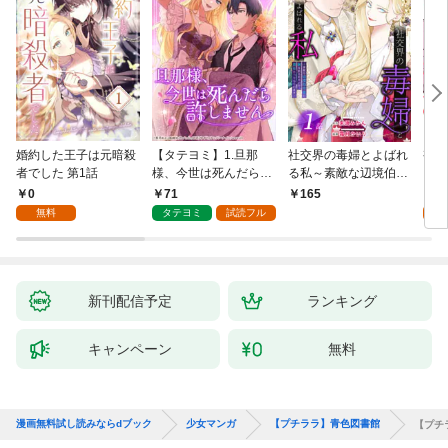
婚約した王子は元暗殺
【タテヨミ】1.旦那
社交界の毒婦とよばれ
視線
者でした 第1話
様、今世は死んだら許
る私～素敵な辺境伯令
る 1
しません
息に腕を折られたの
0
71
1
165
で、責任とってもらい
無料
タテヨミ
試読フル
試
ます～［ばら売り］
第1話
新刊配信予定
ランキング
キャンペーン
無料
漫画無料試し読みならdブック
少女マンガ
【プチララ】青色図書館
【プチラ