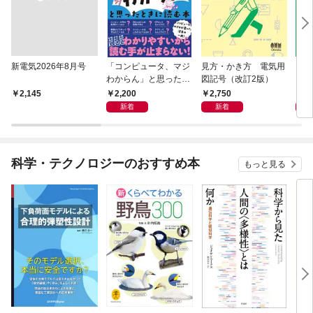
新電気2026年8月号
「コンピュータ、マジ
見方・かき方 電気用
Buil
わからん」と思ったと
図記号（改訂2版）
ジネ
きに読む本
1人
2,200
2,750
3,
￥2,145
略―
新着
新着
科学・テクノロジーのおすすめ本
もっと見る