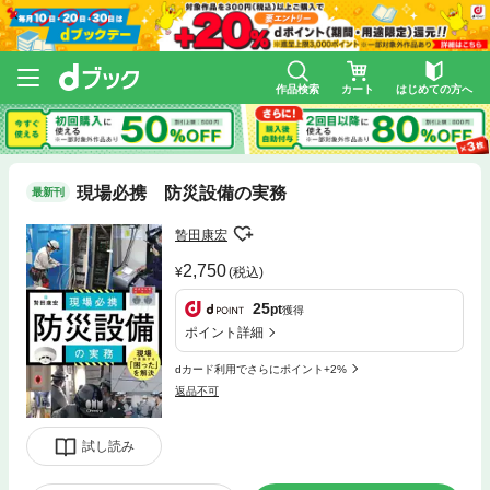
作品検索
カート
はじめての方へ
現場必携 防災設備の実務
最新刊
贄田康宏
2,750
(税込)
25
pt
獲得
ポイント詳細
dカード利用でさらにポイント+2%
返品不可
試し読み