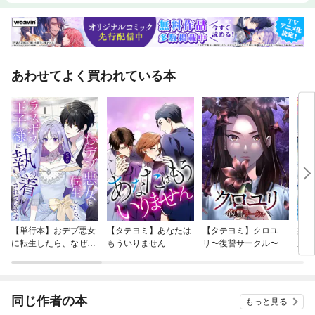
あわせてよく買われている本
【単行本】おデブ悪女
【タテヨミ】あなたは
【タテヨミ】クロユ
病弱
に転生したら、なぜか
もういりません
リ〜復讐サークル〜
が、
ラスボス王子様に執着
ぎて
されています
たち
ね！
同じ作者の本
もっと見る