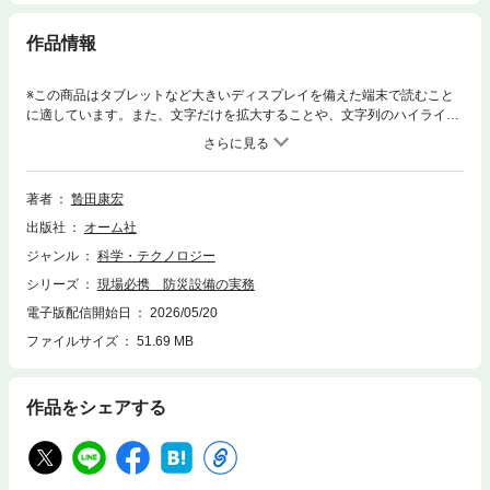
作品情報
※この商品はタブレットなど大きいディスプレイを備えた端末で読むこと
に適しています。また、文字だけを拡大することや、文字列のハイライ
ト、検索、辞書の参照、引用などの機能が使用できません。※この電子書
籍は紙版書籍のページデザインで制作した固定レイアウトです。現場必携
シリーズ初刊消防設備全体を電気側(弱電)の視点で解説した現場実務書で
す。火災報知設備メーカーで永年施工現場に従事している著者が、実務経
著者
贄田康宏
験がまったくない/少ない技術者が押さえておくべき基本的なポイント、現
出版社
オーム社
場で役立つ技術的事柄を図や写真を豊富に用いて分かりやすく、本音を交
えて解説。現場のリアルが分かります。※資格と実務の内容はリンクしな
ジャンル
科学・テクノロジー
い部分があるため、資格未取得者は対象外とし、有資格者のステップアッ
シリーズ
現場必携 防災設備の実務
プ本として位置づけています。基本編 【火報屋】1 章 建築基準法と消防法
2 章 自動火災報知設備応用編 【防災屋】1 章 消防用設備2 章 自動火災報
電子版配信開始日
2026/05/20
知設備と連動する設備玄人編 【防災コンサル】1 章 総合連動検査2 章 評
ファイルサイズ
51.69 MB
価制度
作品をシェアする