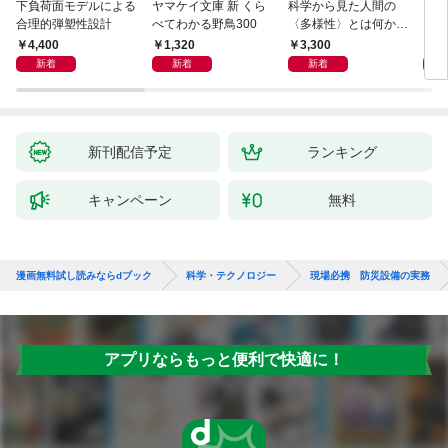
下負荷面モデルによる
ヤマケイ文庫 新 くら
科学から見た人間の
イラ
合理的弾塑性設計
べてわかる野鳥300
〈多様性〉とは何か―
と古
―遺伝科学と疑似科学
4,400
1,320
3,300
6,
新着
新着
新着
新刊配信予定
ランキング
キャンペーン
無料
漫画無料試し読みならdブック
科学・テクノロジー
現場必携 防災設備の実務
アプリならもっと便利で快適に！