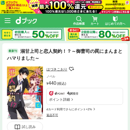
作品検索
カート
はじめての方へ
溺甘上司と恋人契約！？～御曹司の罠にまんまと
最新刊
ハマりました～
はづきこおり
ノベル
440
(税込)
4
pt
獲得
ポイント詳細
dカード利用でさらにポイント+2%
返品不可
試し読み