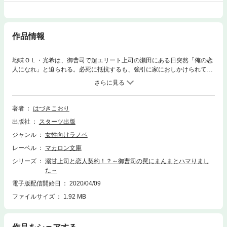
作品情報
地味ＯＬ・光希は、御曹司で超エリート上司の瀬田にある日突然「俺の恋
人になれ」と迫られる。必死に抵抗するも、強引に家におしかけられてし
まい、まさかの恋人契約がスタート！ 愛なんてないはずなのに、普段の
クールな姿からは想像もつかないほど優しく大事にしてくれる瀬田。「ほ
かの男に持っていかれるなんて、我慢できない」――耳元で甘く囁く彼
に、光希は四六時中ドキドキさせられっぱなしで…!?
著者
はづきこおり
出版社
スターツ出版
ジャンル
女性向けラノベ
レーベル
マカロン文庫
シリーズ
溺甘上司と恋人契約！？～御曹司の罠にまんまとハマりまし
た～
電子版配信開始日
2020/04/09
ファイルサイズ
1.92 MB