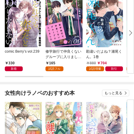
comic Berry’s vol.239
修学旅行で仲良くない
勘違いだよね？瀬尾く
フミ
グループに入りました
ん。1巻
レ済
【単話版】1巻
版】
330
165
880
704
1
新着
試読フル
試読増量
割引
試
女性向けラノベのおすすめ本
もっと見る