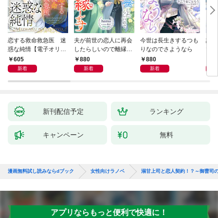
恋する救命救急医 迷
夫が前世の恋人に再会
今世は長生きするつも
話し
惑な純情【電子オリジ
したらしいので離縁し
りなのでさようなら
でし
ナル】
ます
605
880
880
1,
新着
新着
新着
新刊配信予定
ランキング
キャンペーン
無料
漫画無料試し読みならdブック
女性向けラノベ
溺甘上司と恋人契約！？～御曹司
アプリならもっと便利で快適に！