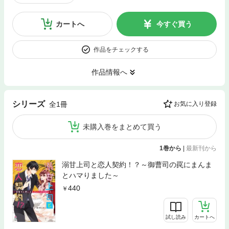
カートへ
今すぐ買う
作品をチェックする
作品情報へ
シリーズ
全1冊
お気に入り登録
未購入巻をまとめて買う
1巻から
|
最新刊から
溺甘上司と恋人契約！？～御曹司の罠にまんま
とハマりました～
440
試し読み
カートへ