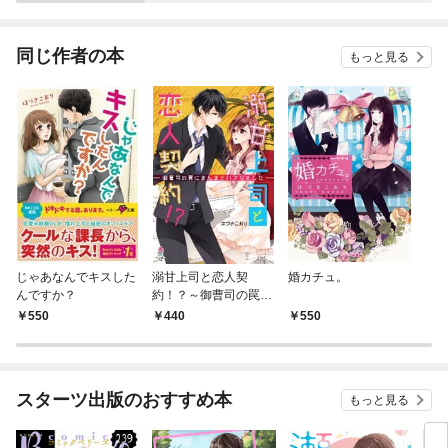
い結婚シリーズ】
【華麗なる結婚シリー
ない
ズ】
同じ作者の本
もっと見る
じゃあなんでキスした
溺甘上司と恋人契
婚カチュ。
んですか？
約！？～御曹司の罠に
まんまとハマりました
550
440
550
～
スターツ出版のおすすめ本
もっと見る