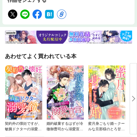
作品をシェアする
あわせてよく買われている本
契約外の懐妊ですが、
婚約破棄するはずが冷
蜜月身ごもり婚～クー
【極
敏腕ドクターの溺愛欲
徹御曹司から溺愛宣言
ルな旦那様のとろ甘な
２】
は鎮まらない【お見合
されました
愛に溺れそうです～
那は