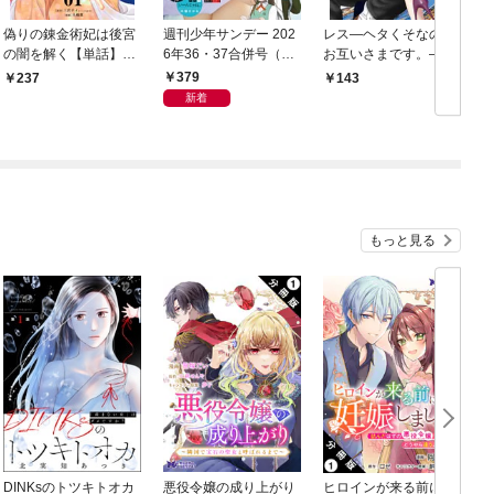
偽りの錬金術妃は後宮
週刊少年サンデー 202
レス―ヘタくそなのは
の闇を解く【単話】
6年36・37合併号（20
お互いさまです。―
ナ
（１）
26年8月5日発売号）
【マイクロ】（１）
2
379
237
143
新着
もっと見る
DINKsのトツキトオカ
悪役令嬢の成り上がり
ヒロインが来る前に妊