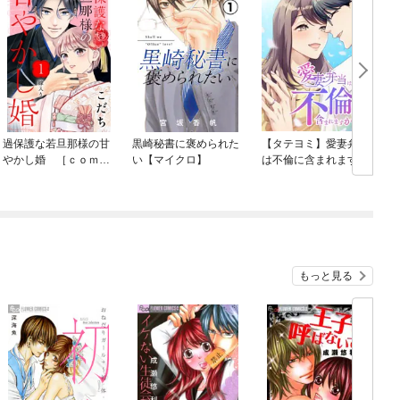
過保護な若旦那様の甘
黒崎秘書に褒められた
【タテヨミ】愛妻弁当
やかし婚 ［ｃｏｍｉ
い【マイクロ】
は不倫に含まれます
ｃ ｔｉｎｔ］ 分冊
か？
版
もっと見る