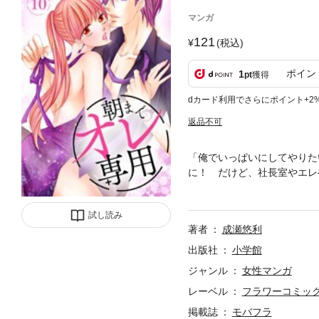
マンガ
121
(税込)
ポイン
1
pt
獲得
dカード利用でさらにポイント+2
返品不可
「俺でいっぱいにしてやりた
に！ だけど、社長室やエレ
には刺激が強すぎますっ！！
試し読み
著者
成瀬悠利
出版社
小学館
ジャンル
女性マンガ
レーベル
フラワーコミック
掲載誌
モバフラ