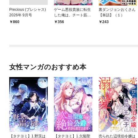
Precious (プレシャス)
ゲーム悪役貴族に転生
裏ダンジョンおくさん
2026年 9月号
した俺は、チート筋肉
【単話】（１）
で無双する【単話】
￥860
356
243
（１）
女性マンガのおすすめ本
【タテヨミ】1.野茨は
【タテヨミ】1.欠陥聖
売られた辺境伯令嬢は