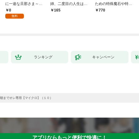
に一途な旦那さま～
姉、二度目の人生は初
ための特殊魔石や特殊
【分冊版】 1話「北条
恋のイケおじ王弟にフ
薬草の採取をやめた
0
165
770
家の生贄（１）」
ルベットします！ 連載
ら、隣国の魔術師様の
無料
版：1-1
元で幸せになりまし
た！（コミック） 1巻
ランキング
キャンペーン
朝までオレ専用【マイクロ】（１０）
アプリならもっと便利で快適に！