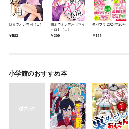
朝までオレ専用（１）
朝までオレ専用【マイ
モバフラ 2024年26号
クロ】（１）
583
209
165
小学館のおすすめ本