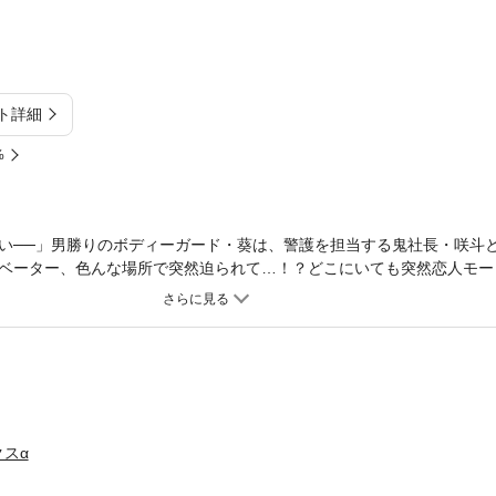
ト詳細
%
い──」男勝りのボディーガード・葵は、警護を担当する鬼社長・咲斗
ベーター、色んな場所で突然迫られて…！？どこにいても突然恋人モー
待望の第10巻配信。
スα