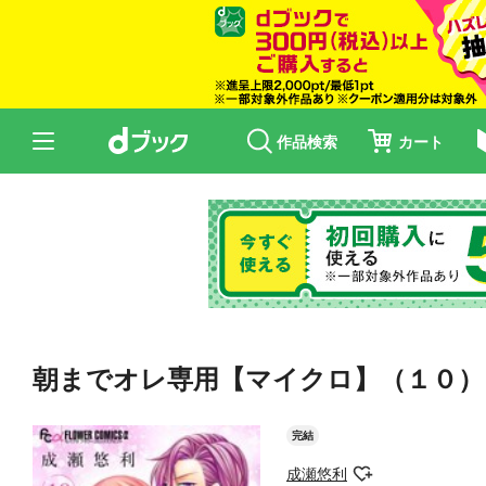
作品検索
カート
朝までオレ専用【マイクロ】（１０）
完結
成瀬悠利