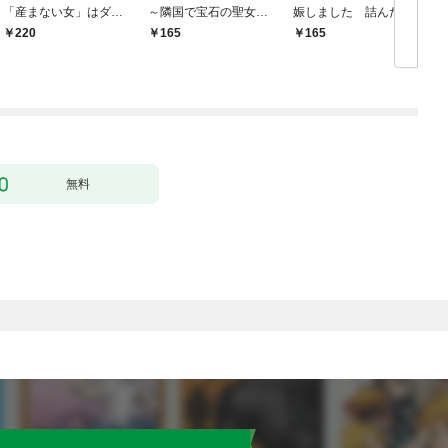
「産まない女」はダメ
～隣国で宝石の聖女と
娠しました 詰んだは
ですか？（分冊版）
呼ばれるまで～（コミ
ずの悪役令嬢ですが、
220
165
165
【第1話】
ック） 分冊版 1
どうやら違うようです
（コミック） 分冊版 1
無料