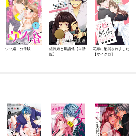
ウソ婚 分冊版
組長娘と世話係【単話
花嫁に配属されました
版】
【マイクロ】