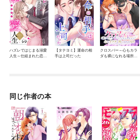
ハズレではじまる溺愛
【タテヨミ】運命の相
クロスバー～心もカラ
人生～仕組まれた恋の
手は上司だった
ダも裸になれる場所～
相手はハイスぺ社長
【フルカラー】
同じ作者の本