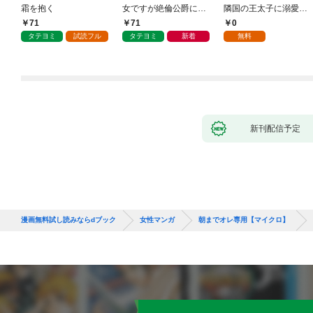
霜を抱く
女ですが絶倫公爵にす
隣国の王太子に溺愛さ
がられています
れる 1
71
71
0
タテヨミ
試読フル
タテヨミ
新着
無料
新刊配信予定
漫画無料試し読みならdブック
女性マンガ
朝までオレ専用【マイクロ】