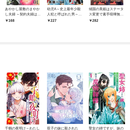
あやかし屋敷のまやか
幼児A～史上最年少殺
傾国の美姫はステータ
し夫婦 ～契約夫婦は鎌
人犯と呼ばれた男～
ス変更で素手喧嘩無敗
倉で妖怪の集う家を守
【単話】（１）
になりました【単話】
168
227
282
る～【単話】（１）
（１）
千鶴の夜明け～わたし
双子の妹に殺された
聖女の姉ですが、妹の