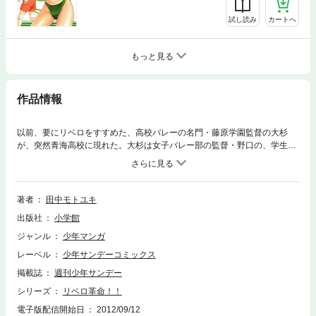
試し読み
カートへ
もっと見る
作品情報
以前、要にリベロをすすめた、高校バレーの名門・藤原学園監督の大杉
が、突然青海高校に現れた。大杉は女子バレー部の監督・野口の、学生時
代の先輩だったのだ。大杉は大柄なイコを見て「バレーはデカいもん勝
ち。ヘタクソなだけならいくらでも教えようがあるが、小さいのはどうに
もならん」と、要を前にして言い切る……
著者
田中モトユキ
出版社
小学館
ジャンル
少年マンガ
レーベル
少年サンデーコミックス
掲載誌
週刊少年サンデー
シリーズ
リベロ革命！！
電子版配信開始日
2012/09/12