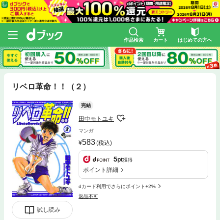
作品検索
カート
はじめての方へ
リベロ革命！！（２）
完結
田中モトユキ
マンガ
583
(税込)
5
pt
獲得
ポイント詳細
dカード利用でさらにポイント+2%
返品不可
試し読み