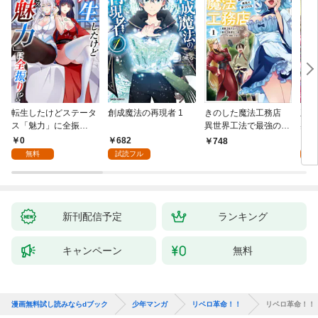
転生したけどステータ
創成魔法の再現者 1
きのした魔法工務店
王位
ス「魅力」に全振
異世界工法で最強の家
兆候
り！？(1)
づくりを（コミック）
入れ
0
682
0
748
１
る。
無料
試読フル
新刊配信予定
ランキング
キャンペーン
無料
漫画無料試し読みならdブック
少年マンガ
リベロ革命！！
リベロ革命！！