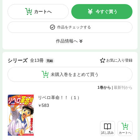
カートへ
今すぐ買う
作品をチェックする
作品情報へ
全13冊
シリーズ
お気に入り登録
完結
未購入巻をまとめて買う
1巻から
|
最新刊から
リベロ革命！！（１）
583
試し読み
カートへ