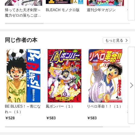
帰ってきた天才剣聖～
BLEACH モノクロ版
週刊少年マガジン
帝乃
魔力ゼロの落ちこぼれ
ョロ
なのに実は最強～【単
行本】
同じ作者の本
もっと見る
BE BLUES！～青にな
鳳ボンバー（１）
リベロ革命！！（１）
最強
れ～（１）
校野
528
583
583
5