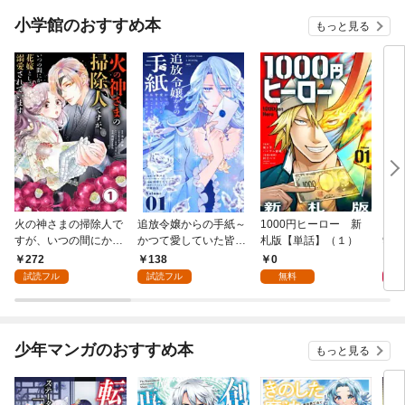
小学館のおすすめ本
もっと見る
火の神さまの掃除人で
追放令嬢からの手紙～
1000円ヒーロー 新
DIM
すが、いつの間にか花
かつて愛していた皆さ
札版【単話】（１）
9.
嫁として溺愛されてい
まへ 私のことなどお忘
272
138
0
8
ます【単話】（１）
れですか？～【単話】
試読フル
試読フル
無料
（１）
少年マンガのおすすめ本
もっと見る