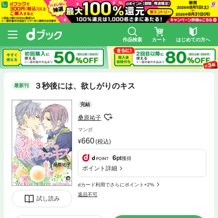
作品検索
カート
はじめての方へ
３秒後には、欲しがりのキス
最新刊
完結
桑原祐子
マンガ
660
(税込)
6
pt
獲得
ポイント詳細
dカード利用でさらにポイント+2%
返品不可
試し読み