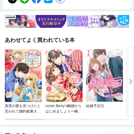
あわせてよく買われている本
真実の愛を見つけたと
comic Berry’s離婚から
結婚予定日
[新
言われて婚約破棄され
はじめましょうー極上
君の
たので、復縁を迫られ
社長はお見合い妻を逃
ても今さらもう遅いで
さないー
す！（コミック） 分冊
版