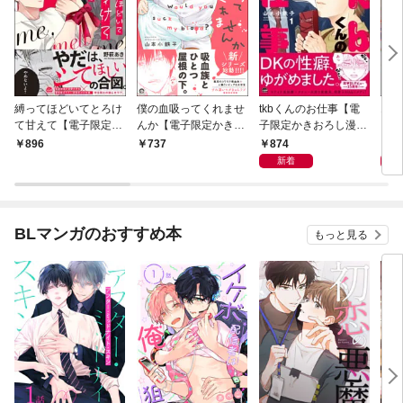
縛ってほどいてとろけ
僕の血吸ってくれませ
tkbくんのお仕事【電
エン
て甘えて【電子限定か
んか【電子限定かきお
子限定かきおろし漫画
ら【
きおろし漫画付】
ろし漫画付】 1
付】 （1）
し漫
874
8
896
737
新着
BLマンガのおすすめ本
もっと見る