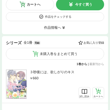
カートへ
今すぐ買う
作品をチェックする
作品情報へ
全1冊
シリーズ
お気に入り登録
完結
未購入巻をまとめて買う
1巻から
|
最新刊から
３秒後には、欲しがりのキス
660
試し読み
カートへ