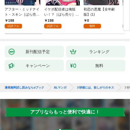
アフター・ミッドナイ
イケボ配信者は俺狙
初恋の悪魔【全年齢
ライ
ト・スキン［ばら売
い！？［ばら売り］
版】(1)
【全
り］ 第1話
第1話
198
198
0
0
試読フル
試読フル
無料
新刊配信予定
ランキング
キャンペーン
無料
漫画無料試し読みならdブック
BLマンガ
３秒後には、欲しがりのキス
３秒
アプリならもっと便利で快適に！