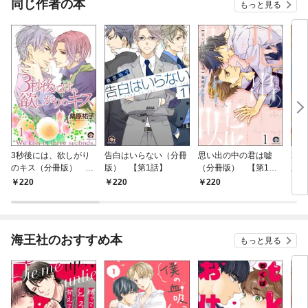
同じ作者の本
もっと見る
3秒後には、欲しがり
告白はいらない（分冊
思い出の中の君は嘘
君と
のキス（分冊版）
版） 【第1話】
（分冊版） 【第1
版）
【第1話】
話】
220
220
220
2
海王社のおすすめ本
もっと見る