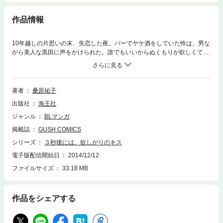
作品情報
10年越しの片思いの末、失恋した夜。バーでヤケ酒をしていた怜は、男な
がら美人な黒田に声をかけられた。誰でもいいからぬくもりが欲しくて、
そのままホテルへ。ところが、まさかの…俺が下!? 思いも寄らぬ展開に
失恋の悲しみもふっとび、また会いたいと言う黒田から逃げ帰った怜。こ
の夜のことは忘れようと誓ったのに、仕事上で黒田と再会して…!? みだ
らでキケンなラブ攻防v
著者
桑原祐子
出版社
海王社
ジャンル
BLマンガ
掲載誌
GUSH COMICS
シリーズ
３秒後には、欲しがりのキス
電子版配信開始日
2014/12/12
ファイルサイズ
33.18 MB
作品をシェアする