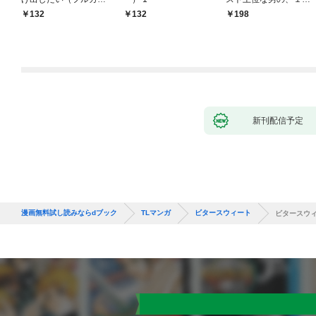
ー） 1
年越しの激愛１
132
132
198
新刊配信予定
漫画無料試し読みならdブック
TLマンガ
ビタースウィート
ビタースウィ