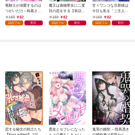
竜騎士が溺愛するのは
魔王は偽物聖女に二度
甘々ワンコな旦那様は
つがいだけ～執着され
目の恋をする【単話
今日も私を「ご主人
た悪役令嬢は逃げられ
売】 1話
様」と呼ぶ 【単話売】
165
82
165
82
165
82
ない～【単話売】 1話
1話
試読フル
割引
試読フル
割引
試読フル
割引
恋する秘文の戦士たち
悪友とセフレになった
鬼哭の婚契 ～怪異憑き
【forcs edited】 1話
らメロ堕ちしちゃいそ
の婚約者は前世からの