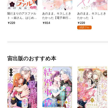
陽だまりのアスファル
あのまま、キスしとき
あのまま、キスしとき
ト ～姐さん、はじめま
たかった【電子単行
たかった 1
した～（１）
本】 1
220
220
814
試読フル
宙出版のおすすめ本