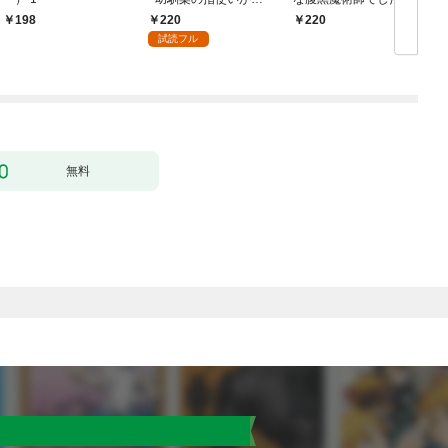
ッチすぎる！~(1)
閨指導係なのに、彼の
220
198
220
ミダラな魔法にかない
試読フル
ません！～(1)
【
無料