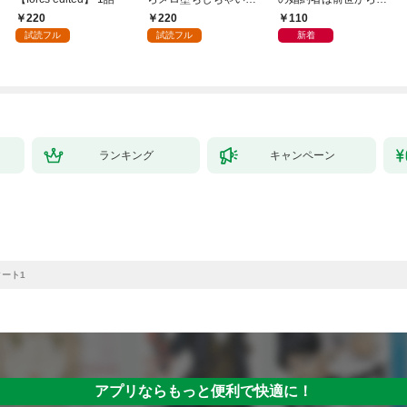
う(1)
執愛で私を蝕む～
220
220
110
（1）
試読フル
試読フル
新着
ランキング
キャンペーン
ート1
アプリならもっと便利で快適に！