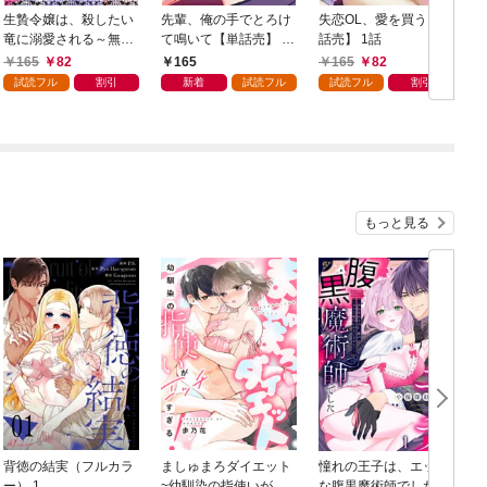
生贄令嬢は、殺したい
先輩、俺の手でとろけ
失恋OL、愛を買う【単
竜に溺愛される～無限
て鳴いて【単話売】 1
話売】 1話
貪りエッチで国を救
話
165
82
165
165
82
う…！？～【単話売】
試読フル
割引
新着
試読フル
試読フル
割引
1話
もっと見る
背徳の結実（フルカラ
ましゅまろダイエット
憧れの王子は、エッチ
ー） 1
~幼馴染の指使いがエ
な腹黒魔術師でした～