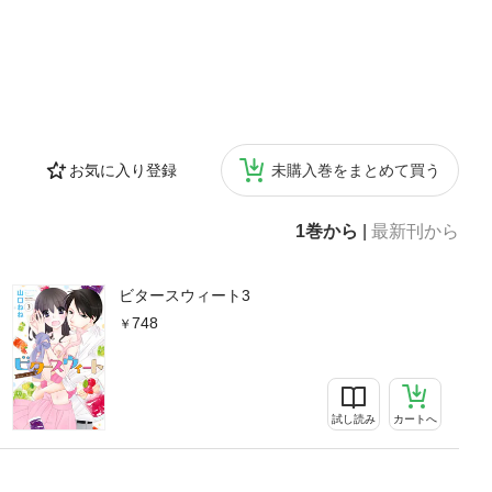
お気に入り登録
未購入巻をまとめて買う
1巻から
|
最新刊から
ビタースウィート3
748
試し読み
カートへ