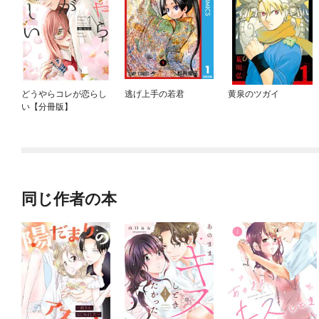
どうやらコレが恋らし
逃げ上手の若君
黄泉のツガイ
い【分冊版】
同じ作者の本