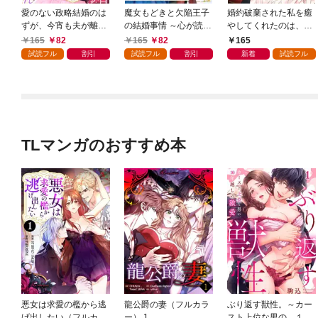
愛のない政略結婚のは
魔女もどきと欠陥王子
婚約破棄された私を癒
ずが、今宵も夫が離し
の結婚事情 ～心が読め
やしてくれたのは、不
てくれません～無骨な
ちゃうので、あなたの
器用王子様の溺愛でし
165
82
165
82
165
将軍は最愛妻に滾る恋
本心なんてお見通しで
た【単話売】 1話
試読フル
割引
試読フル
割引
新着
試読フル
情を注ぐ～【単話売】
す～【単話売】 1話
1話
TLマンガのおすすめ本
悪女は求愛の檻から逃
龍公爵の妻（フルカラ
ぶり返す獣性。～カー
げ出したい（フルカラ
ー） 1
スト上位な男の、１０