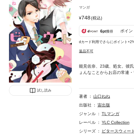
マンガ
748
(税込)
ポイン
6
pt
獲得
dカード利用でさらにポイント+2
返品不可
能見佐奈、23歳、処女。彼
ょんなことからお店の常連・
コースターラブ☆『ビタース
試し読み
著者
山口ねね
出版社
宙出版
ジャンル
TLマンガ
レーベル
YLC Collection
シリーズ
ビタースウィー