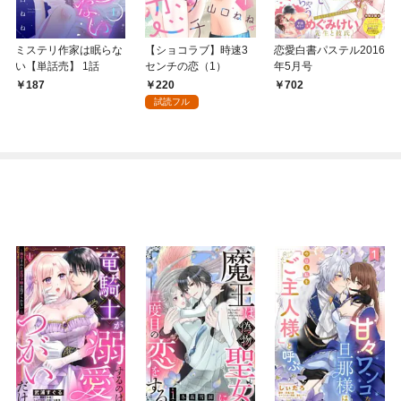
ミステリ作家は眠らな
【ショコラブ】時速3
恋愛白書パステル2016
い【単話売】 1話
センチの恋（1）
年5月号
220
187
702
試読フル