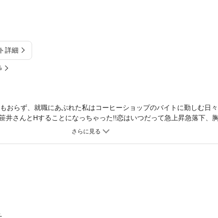
ト詳細
%
氏もおらず、就職にあぶれた私はコーヒーショップのバイトに勤しむ日
笹井さんとHすることになっちゃった!!恋はいつだって急上昇急落下、
ウィート』 #1・#2・#3『ロリータ戦争』収録（単話売との重複購入
ト