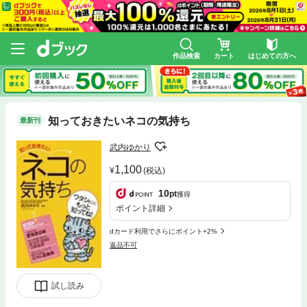
作品検索
カート
はじめての方へ
知っておきたいネコの気持ち
最新刊
武内ゆかり
1,100
(税込)
10
pt
獲得
ポイント詳細
dカード利用でさらにポイント+2%
返品不可
試し読み