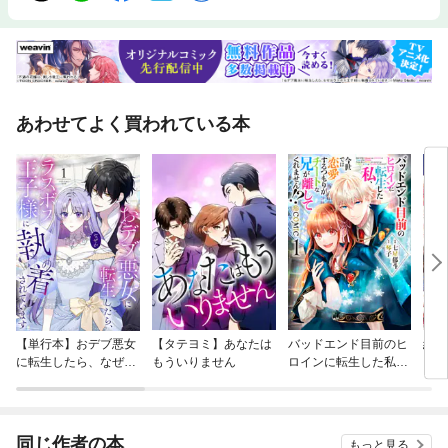
あわせてよく買われている本
【単行本】おデブ悪女
【タテヨミ】あなたは
バッドエンド目前のヒ
結界
に転生したら、なぜか
もういりません
ロインに転生した私、
ラスボス王子様に執着
今世では恋愛するつも
されています
りがチートな兄が離し
てくれません！？@C
OMIC
同じ作者の本
もっと見る