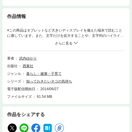
作品情報
※この商品はタブレットなど大きいディスプレイを備えた端末で読むこと
に適しています。また、文字だけを拡大することや、文字列のハイライ
ト、検索、辞書の参照、引用などの機能が使用できません。「ネコは一日
何時間寝ているの？」「ネコは家につくというけれど､ひとにはなつかな
いの？」「ふらりとお出かけ。外で何をしているの？」といった素朴な疑
問から､ネコの生態や人とのつながりを教えます。ネコを飼っている人は
著者
武内ゆかり
もちろん､飼っていない人も楽しめる一冊です。 ＜電子書籍について＞※本
出版社
西東社
電子書籍は同じ書名の出版物を底本とし電子書籍化したものです。※本文
に記載されている内容は、印刷出版当時の情報に基づき作成されたもので
ジャンル
暮らし・健康・子育て
す。※印刷出版を電子書籍化するにあたり、電子書籍としては不要な情報
シリーズ
知っておきたいネコの気持ち
を含んでいる場合があります。また、印刷出版とは異なる表記・表現の場
合があります。株式会社西東社／seitosha
電子版配信開始日
2014/06/27
ファイルサイズ
61.54 MB
作品をシェアする