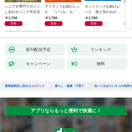
シニア犬専門マガジン
アイラップお助けレシ
ホットクックお助けレ
首
しあわせシニア犬生活
ピ 「いつも」も「も
シピ 肉と魚のおか
ヨガ
しも」もおいしい！
ず 少ない材料＆調味
ラと
1,760
1,760
1,760
1,
料で、あとはスイッチ
リー
新着
新着
新着
ポン！
昇と
新刊配信予定
ランキング
キャンペーン
無料
漫画無料試し読みならdブック
暮らし・健康・子育て
知っておきたいネコの気持
アプリならもっと便利で快適に！