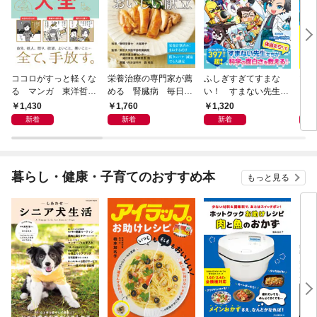
ココロがすっと軽くな
栄養治療の専門家が薦
ふしぎすぎてすまな
マイ
る マンガ 東洋哲学
める 腎臓病 毎日の
い！ すまない先生の
える
大全
おいしい献立
科学教室
1,430
1,760
1,320
1,
新着
新着
新着
暮らし・健康・子育てのおすすめ本
もっと見る