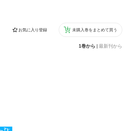
お気に入り登録
未購入巻をまとめて買う
1巻から
|
最新刊から