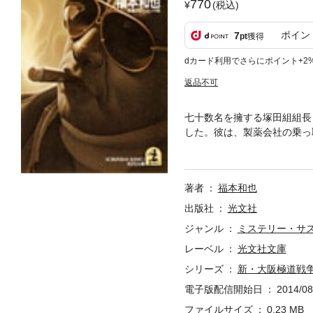
770
(税込)
ポイン
7
pt
獲得
dカード利用でさらにポイント+2
返品不可
七十数名を擁する塚田組組長
した。彼は、製薬会社の乗っ
が！？――『暴力極道戦争』
著者
福本和也
出版社
光文社
ジャンル
ミステリー・サ
レーベル
光文社文庫
シリーズ
新・大阪極道戦
電子版配信開始日
2014/08
ファイルサイズ
0.23 MB