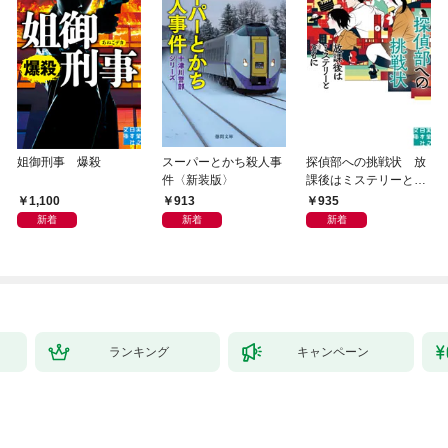
姐御刑事 爆殺
スーパーとかち殺人事
探偵部への挑戦状 放
件〈新装版〉
課後はミステリーとと
もに 新装版
1,100
913
935
新着
新着
新着
ランキング
キャンペーン