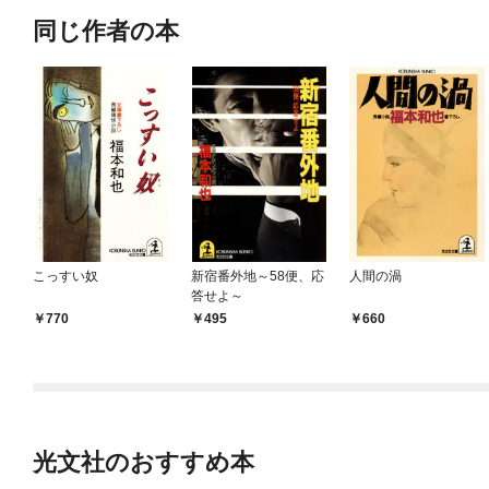
同じ作者の本
こっすい奴
新宿番外地～58便、応
人間の渦
答せよ～
770
495
660
光文社のおすすめ本