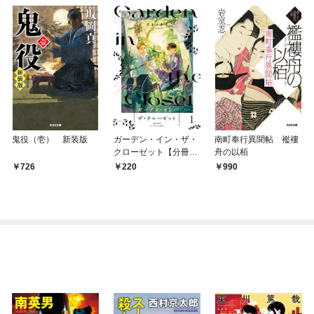
鬼役（壱） 新装版
ガーデン・イン・ザ・
南町奉行異聞帖 襤褸
クローゼット【分冊
舟の以栢
版】1
726
220
990