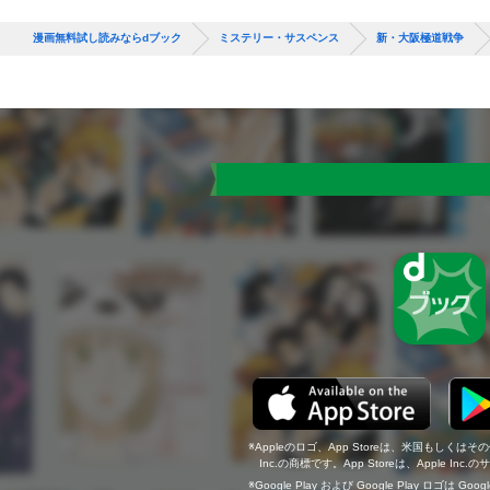
漫画無料試し読みならdブック
ミステリー・サスペンス
新・大阪極道戦争
Appleのロゴ、App Storeは、米国もしくはそ
Inc.の商標です。App Storeは、Apple In
Google Play および Google Play ロゴは Go