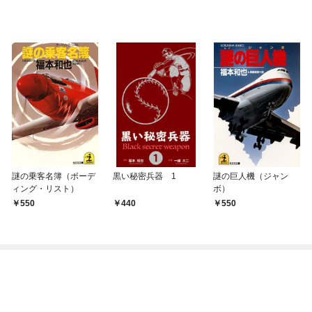
謎の乗客名簿（ボーデ
黒い秘密兵器 1
謎の巨人機（ジャン
ィング・リスト）
ボ）
550
440
550