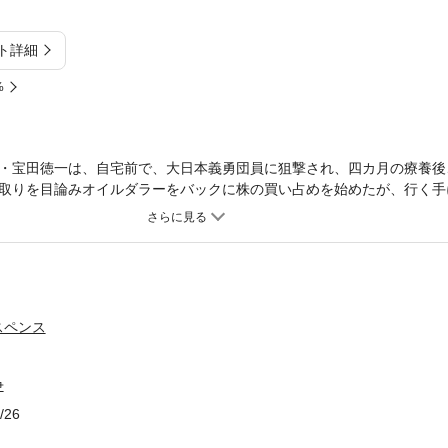
ト詳細
%
・宝田徳一は、自宅前で、大日本義勇団員に狙撃され、四カ月の療養後
取りを目論みオイルダラーをバックに株の買い占めを始めたが、行く手
、『狼の番外地』、『大阪極道戦争』に続く宝田徳一の極道痛快人生第
スペンス
争
/26