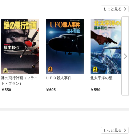
もっと見る
謎の飛行計画（フライ
ＵＦＯ殺人事件
北太平洋の壁
ト・プラン）
550
605
550
もっと見る