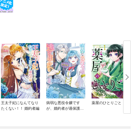
王太子妃になんてなり
病弱な悪役令嬢です
薬屋のひとりごと
たくない！！ 婚約者編
が、婚約者が過保護す
ぎて逃げ出したい(私た
ち犬猿の仲でしたよ
ね！？)