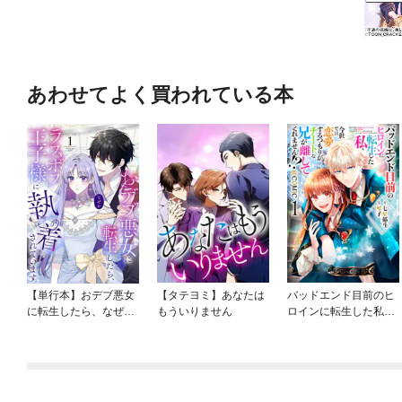
あわせてよく買われている本
【単行本】おデブ悪女
【タテヨミ】あなたは
バッドエンド目前のヒ
に転生したら、なぜか
もういりません
ロインに転生した私、
ラスボス王子様に執着
今世では恋愛するつも
されています
りがチートな兄が離し
てくれません！？@C
OMIC