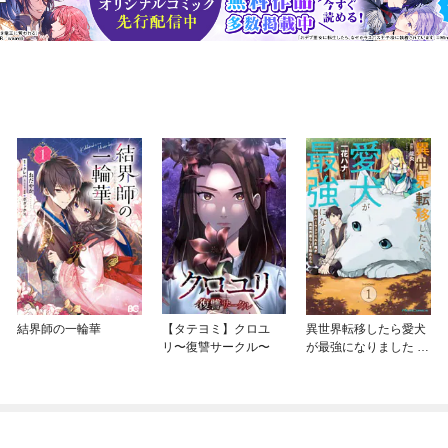
結界師の一輪華
【タテヨミ】クロユ
異世界転移したら愛犬
リ〜復讐サークル〜
が最強になりました ～
シルバーフェンリルと
俺が異世界暮らしを始
めたら～ THE COMIC