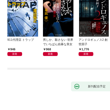
911代理店 トラップ
男しか、殺さない 世界
アンドロギュノス2 創
でいちばん凶暴な美女
世因子
946
968
1,776
新着
新着
新着
新刊配信予定