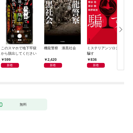
このスマホで地下牢獄
機龍警察 漆黒社会
ミステリアンソロジー
から脱出してください
騙す
599
2,420
836
新着
新着
新着
無料