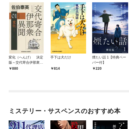
変化（へんげ） 決定
手下は犬だけ
煙たい話 1【特典ペー
版～交代寄合伊那衆異
パー付】
聞（1）～
880
814
220
ミステリー・サスペンスのおすすめ本