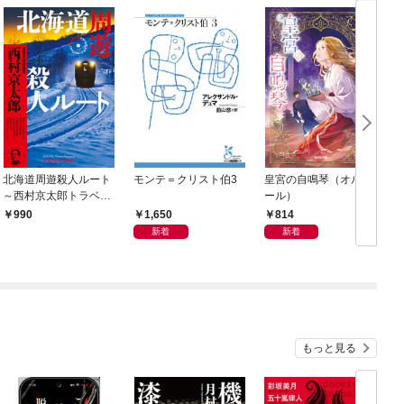
北海道周遊殺人ルート
モンテ＝クリスト伯3
皇宮の自鳴琴（オルゴ
～西村京太郎トラベル
ール）
ミステリー・セレクシ
1,650
814
990
ョン（1）～
新着
新着
もっと見る