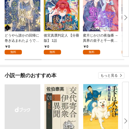
どうやら誰かの回帰に
後宮真贋判定人 【分冊
蜜月じかけの夜伽番 ～
美貌
巻き込まれたようです
版】 1話
異界の皇子と千一夜～
界で
【分冊版】 1話
【分冊版】 1話
たか
0
0
0
0
版】
無料
無料
無料
小説一般のおすすめ本
もっと見る