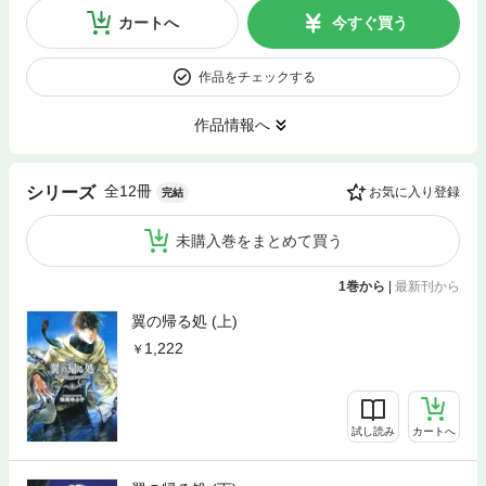
カートへ
今すぐ買う
作品をチェックする
作品情報へ
全12冊
シリーズ
お気に入り登録
完結
未購入巻をまとめて買う
1巻から
|
最新刊から
翼の帰る処 (上)
1,222
試し読み
カートへ