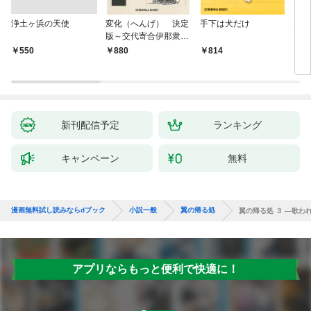
浄土ヶ浜の天使
変化（へんげ） 決定
手下は犬だけ
鬼役
版～交代寄合伊那衆異
聞（1）～
￥550
880
814
7
新刊配信予定
ランキング
キャンペーン
無料
漫画無料試し読みならdブック
小説一般
翼の帰る処
翼の帰る処 ３ ―歌われ
アプリならもっと便利で快適に！