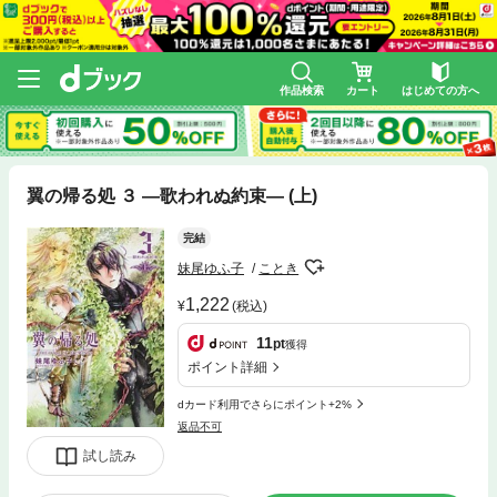
作品検索
カート
はじめての方へ
翼の帰る処 ３ ―歌われぬ約束― (上)
完結
妹尾ゆふ子
ことき
1,222
(税込)
11
pt
獲得
ポイント詳細
dカード利用でさらにポイント+2%
返品不可
試し読み