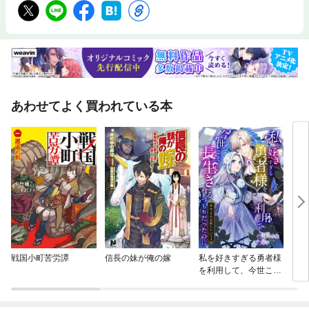
あわせてよく買われている本
戦国小町苦労譚
信長の妹が俺の嫁
私を好きすぎる勇者様
レジ
を利用して、今世こそ
シュ
長生きするつもりだっ
たのに（多分、また失
敗した）