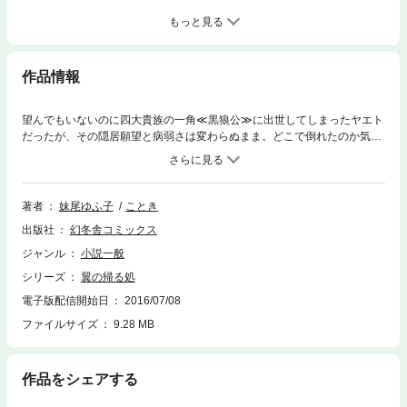
もっと見る
作品情報
望んでもいないのに四大貴族の一角≪黒狼公≫に出世してしまったヤエト
だったが、その隠居願望と病弱さは変わらぬまま。どこで倒れたのか気が
ついたら、皇女のいる北嶺国で看病されている始末だった。そんな折、ヤ
エトは、前の≪黒狼公≫妃であった皇妹から「復縁」を提案される。激し
く動揺するヤエトに追い打ちをかけるように、宿敵・北方蛮族の使節が北
嶺国を突然訪れ、相互和平のため人質交換を要求し……。ことき先生のカ
著者
妹尾ゆふ子
ことき
ラー口絵＆挿絵入り！
出版社
幻冬舎コミックス
ジャンル
小説一般
シリーズ
翼の帰る処
電子版配信開始日
2016/07/08
ファイルサイズ
9.28 MB
作品をシェアする