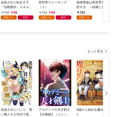
追放された転生王子、
異世界ウォーキング
独身貴族は異世界を謳
『自動製作』スキルで
（１）
歌する ～結婚しない
領地を爆速で開拓し最
男の優雅なおひとりさ
792
88
792
88
792
強の村を作ってしまう
まライフ～（１）
試読フル
割引
試読フル
割引
試読フル
～最強クラフトスキル
で始める、楽々領地開
拓スローライフ～
（１）
もっと見る
追放されたパシリ、買
アカデミーの天才剣士
8歳から始める魔法学
い物スキルSSSで装備
【分冊版】（コミッ
1