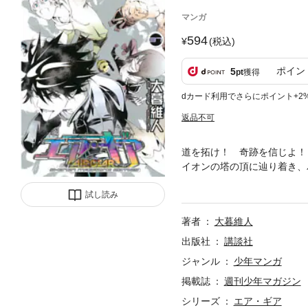
マンガ
594
(税込)
ポイン
5
pt
獲得
dカード利用でさらにポイント+2
返品不可
道を拓け！ 奇跡を信じよ！
イオンの塔の頂に辿り着き、
が始まる！！ 世界の命運懸
試し読み
き下ろし合計46p！
著者
大暮維人
出版社
講談社
ジャンル
少年マンガ
掲載誌
週刊少年マガジン
シリーズ
エア・ギア