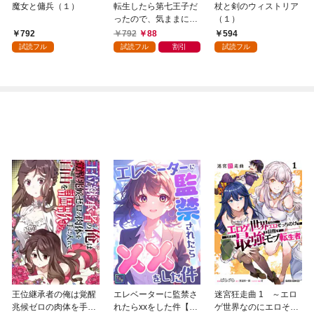
魔女と傭兵（１）
転生したら第七王子だ
杖と剣のウィストリア
ったので、気ままに魔
（１）
術を極めます（１）
792
792
88
594
試読フル
試読フル
割引
試読フル
王位継承者の俺は覚醒
エレベーターに監禁さ
迷宮狂走曲 1 ～エロ
兆候ゼロの肉体を手に
れたらxxをした件【全
ゲ世界なのにエロそっ