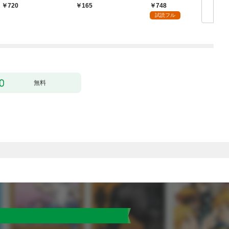
無双 ～買ったモノを
ク） １話【フルカラ
748
720
165
超強化して最強パーテ
ー】
試読フル
ィー目指します～【単
行本版】 1巻
無料