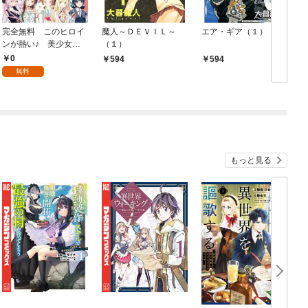
完全無料 このヒロイ
魔人～ＤＥＶＩＬ～
エア・ギア（１）
ンが熱い♪ 美少女１
（１）
ィ
４人試し読みパック
0
594
594
無料
もっと見る