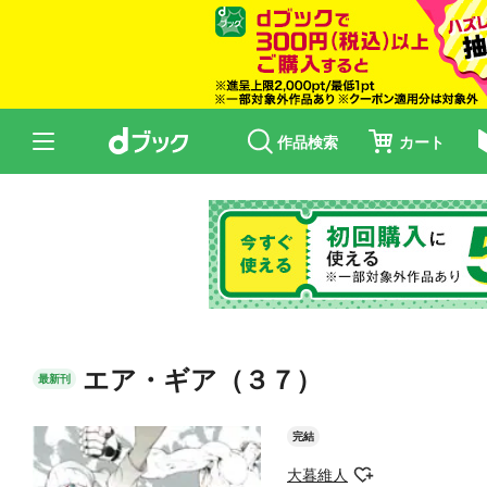
作品検索
カート
エア・ギア（３７）
最新刊
完結
大暮維人