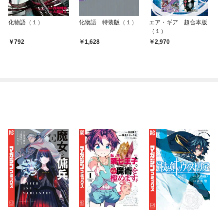
化物語（１）
化物語 特装版（１）
エア・ギア 超合本版
（１）
792
1,628
2,970