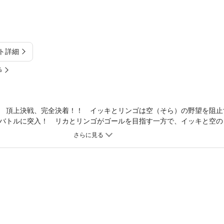
ト詳細
%
 頂上決戦、完全決着！！ イッキとリンゴは空（そら）の野望を阻止
バトルに突入！ リカとリンゴがゴールを目指す一方で、イッキと空の
けた最終決戦、そして10年にわたる超人気連載、ここに完結！！ 渾