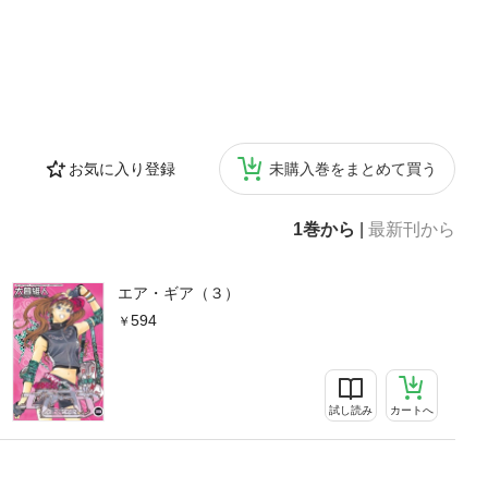
お気に入り登録
未購入巻をまとめて買う
1巻から
|
最新刊から
エア・ギア（３）
594
試し読み
カートへ