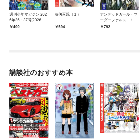
週刊少年マガジン 202
灰仭巫覡（１）
アンデッドガール・マ
6年36・37号[2026年8
ーダーファルス １
月5日発売]
400
594
792
講談社のおすすめ本