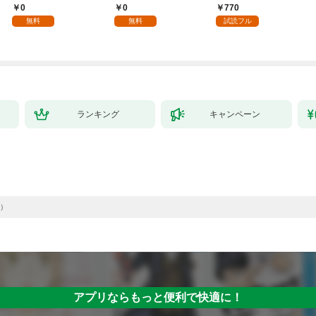
入れて自由を謳歌す
年齢版】(1)
ちのけでひたすら最強
0
0
770
る。1
を目指すモブ転生者～
無料
無料
試読フル
ランキング
キャンペーン
）
アプリならもっと便利で快適に！