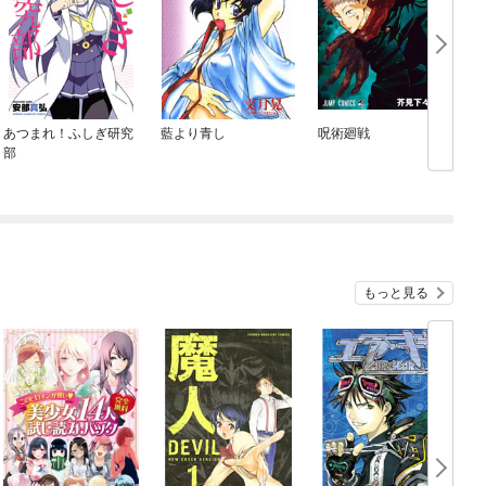
あつまれ！ふしぎ研究
藍より青し
呪術廻戦
部
もっと見る