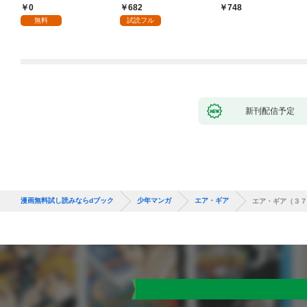
り！？(1)
づくりを（コミック）
0
682
748
１
無料
試読フル
新刊配信予定
漫画無料試し読みならdブック
少年マンガ
エア・ギア
エア・ギア（３７