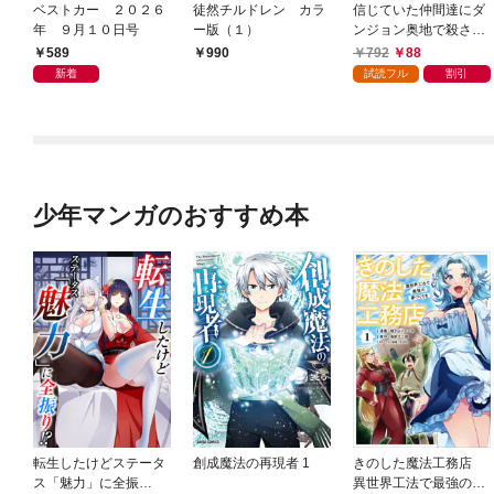
ベストカー ２０２６
徒然チルドレン カラ
信じていた仲間達にダ
年 ９月１０日号
ー版（１）
ンジョン奥地で殺され
かけたがギフト『無限
589
792
88
990
ガチャ』でレベル９９
新着
試読フル
割引
９９の仲間達を手に入
れて元パーティーメン
バーと世界に復讐＆
『ざまぁ！』します！
（１）
少年マンガのおすすめ本
転生したけどステータ
創成魔法の再現者 1
きのした魔法工務店
ス「魅力」に全振
異世界工法で最強の家