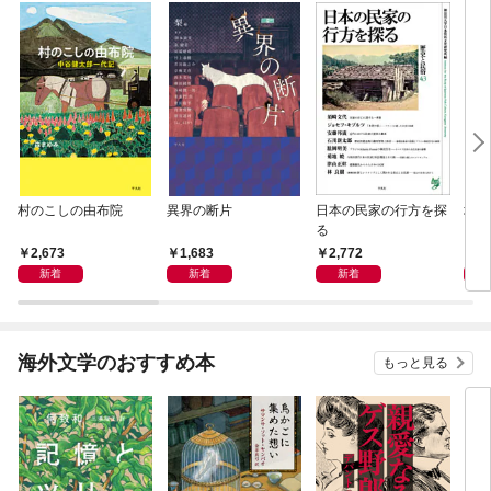
村のこしの由布院
異界の断片
日本の民家の行方を探
地域
る
2,673
1,683
2,772
1,
新着
新着
新着
海外文学のおすすめ本
もっと見る