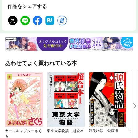
作品をシェアする
あわせてよく買われている本
カードキャプターさく
東京大学物語 超合本
源氏物語 愛蔵版
漂流
ら