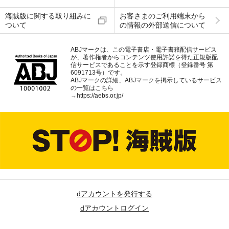
海賊版に関する取り組みに
お客さまのご利用端末から
ついて
の情報の外部送信について
ABJマークは、この電子書店・電子書籍配信サービス
が、著作権者からコンテンツ使用許諾を得た正規版配
信サービスであることを示す登録商標（登録番号 第
6091713号）です。
ABJマークの詳細、ABJマークを掲示しているサービス
の一覧はこちら
→
https://aebs.or.jp/
dアカウントを発行する
dアカウントログイン