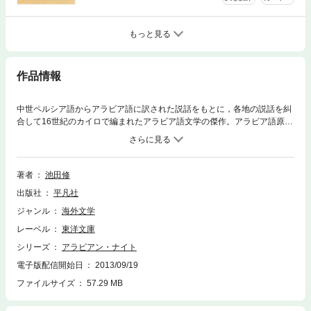
もっと見る
作品情報
中世ペルシア語からアラビア語に訳された説話をもとに，各地の説話を糾
合して16世紀のカイロで編まれたアラビア語文学の傑作。アラビア語原典
からの完訳版。最終第18巻は，第930夜から第1001夜，「染め物屋アブ
ー・キールと床屋アブー・シールの物語」から，アラビアン・ナイト最後
の物語「靴直しマアルーフとその妻ファーティマの物語」まで８話。
著者
池田修
出版社
平凡社
ジャンル
海外文学
レーベル
東洋文庫
シリーズ
アラビアン・ナイト
電子版配信開始日
2013/09/19
ファイルサイズ
57.29 MB