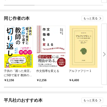
同じ作者の本
もっと見る
子供の「困った発言」
作文指導を変える
アルファフリー 1
コー
に5秒で返す 教師の
「切り返し」
2,156
2,156
4,400
3,
平凡社のおすすめ本
もっと見る