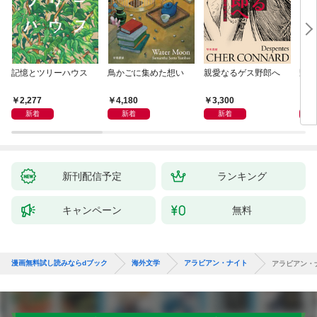
記憶とツリーハウス
鳥かごに集めた想い
親愛なるゲス野郎へ
野生
2,277
4,180
3,300
1,
新着
新着
新着
新刊配信予定
ランキング
キャンペーン
無料
漫画無料試し読みならdブック
海外文学
アラビアン・ナイト
アラビアン・