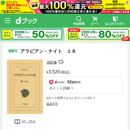
作品検索
カート
はじめての方へ
アラビアン・ナイト １８
最新刊
池田修
3,520
(税込)
32
pt
獲得
ポイント詳細
dカード利用でさらにポイント+2%
返品不可
試し読み