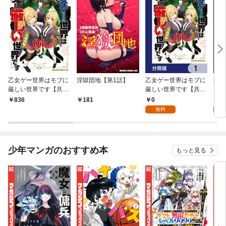
乙女ゲー世界はモブに
淫獄団地【第1話】
乙女ゲー世界はモブに
私、
厳しい世界です【共和
厳しい世界です【共和
をテ
国編】 ０１
国編】【分冊版】 1
パイ
0
0
836
181
を頑
無料
版】
少年マンガのおすすめ本
もっと見る