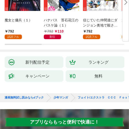
魔女と傭兵（１）
ハナバス 苔石花江の
信じていた仲間達にダ
追放
バスケ論（１）
ンジョン奥地で殺され
『自
かけたがギフト『無限
領地
792
792
110
792
7
ガチャ』でレベル９９
強の
試読フル
割引
試読フル
試
９９の仲間達を手に入
～最
れて元パーティーメン
で始
バーと世界に復讐＆
拓ス
『ざまぁ！』します！
（１
（１）
新刊配信予定
ランキング
キャンペーン
無料
漫画無料試し読みならdブック
少年マンガ
フェイト/エクストラ ＣＣＣ Ｆｏｘ
アプリならもっと便利で快適に！