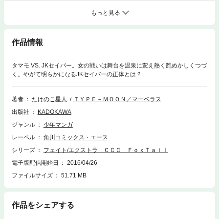
もっと見る
作品情報
タマモ VS. JKセイバー。女の戦いは舞台を温泉に変え熱く艶めかしくつづ
く。やがて明らかになるJKセイバーの正体とは？
著者
たけのこ星人
ＴＹＰＥ－ＭＯＯＮ／マーベラス
出版社
KADOKAWA
ジャンル
少年マンガ
レーベル
角川コミックス・エース
シリーズ
フェイト/エクストラ ＣＣＣ ＦｏｘＴａｉｌ
電子版配信開始日
2016/04/26
ファイルサイズ
51.71 MB
作品をシェアする