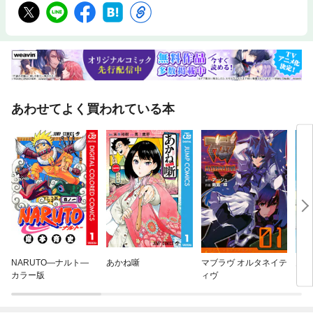
あわせてよく買われている本
NARUTO—ナルト—
あかね噺
マブラヴ オルタネイテ
月が
カラー版
ィヴ