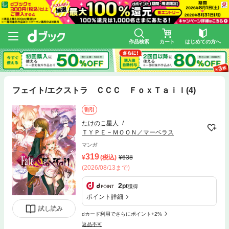
作品検索
カート
はじめての方へ
フェイト/エクストラ ＣＣＣ ＦｏｘＴａｉｌ(4)
割引
たけのこ星人
ＴＹＰＥ－ＭＯＯＮ／マーベラス
マンガ
319
(税込)
638
(2026/08/13まで)
2
pt
獲得
ポイント詳細
試し読み
dカード利用でさらにポイント+2%
返品不可