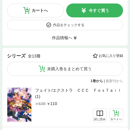
カートへ
今すぐ買う
作品をチェックする
作品情報へ
シリーズ
全13冊
お気に入り登録
未購入巻をまとめて買う
1巻から
|
最新刊から
フェイト/エクストラ ＣＣＣ ＦｏｘＴａｉｌ
(1)
638
110
試し読み
カートへ