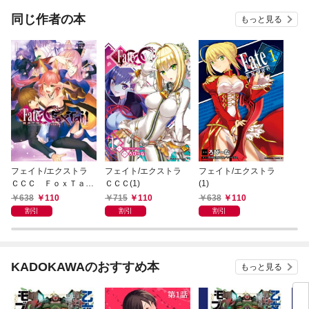
同じ作者の本
もっと見る
フェイト/エクストラ
フェイト/エクストラ
フェイト/エクストラ
ＣＣＣ ＦｏｘＴａｉ
ＣＣＣ(1)
(1)
ｌ(1)
638
110
715
110
638
110
割引
割引
割引
KADOKAWAのおすすめ本
もっと見る