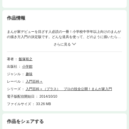
作品情報
まんが家デビューを目ざす人必読の一冊！小学校中学年以上向けのまんが
の描き方入門の決定版です。どんな道具を使って、どのように描いたらよ
いのかわからないという悩みは読めばスッキリ解決。絵がうまくなる、魅
力的なキャラクターを生み出せる、心をつかむストーリーが作れるなどな
ど、プロのテクニックのすべてをノウハウまんがと記事でわかりやすく伝
授します。また近年プロも急速に取り入れつつあるパソコンを使った作画
著者
飯塚裕之
など、まんが制作の最新事情も紹介。さらには青山剛昌先生・池山田剛先
出版社
小学館
生・やぶうち優先生・やぶのてんや先生・渡瀬悠宇先生の５人の有名まん
が家の仕事場訪問レポートカラーグラフ、またこれまでのまんが家人生を
ジャンル
趣味
語り、プロを目ざす読者へのメッセージを送る特別インタビューも掲載。
レーベル
入門百科＋
数年後のデビューを夢見る小学生を強力にバックアップする１冊です。
【ご注意】※レイアウトの関係で、お使いの端末によっては読みづらい場
シリーズ
入門百科＋（プラス） プロの技全公開！まんが家入門
合がございます。お手持ちの端末で立読みファイルをご確認いただくこと
電子版配信開始日
2014/10/10
をお勧めいたします。この作品はカラー写真・イラストが含まれます。
ファイルサイズ
33.26 MB
作品をシェアする