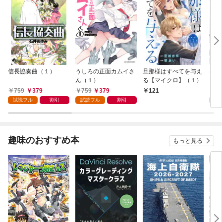
信長協奏曲（１）
うしろの正面カムイさ
旦那様はすべてを与え
はじ
ん（１）
る【マイクロ】（１）
（１
759
379
759
379
7
121
試読フル
割引
試読フル
割引
試
趣味のおすすめ本
もっと見る