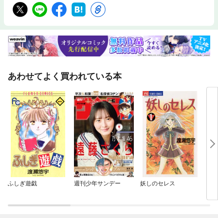
あわせてよく買われている本
ふしぎ遊戯
週刊少年サンデー
妖しのセレス
イマ