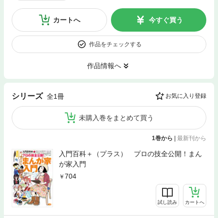
カートへ
今すぐ買う
作品をチェックする
作品情報へ
シリーズ
全1冊
お気に入り登録
未購入巻をまとめて買う
1巻から
|
最新刊から
入門百科＋（プラス） プロの技全公開！まん
が家入門
704
試し読み
カートへ