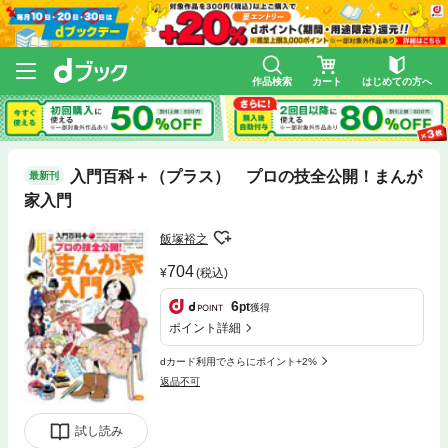
作品検索
カート
はじめての方へ
入門百科＋（プラス） プロの技全公開！まんが
最新刊
家入門
飯塚裕之
704
(税込)
6
pt
獲得
ポイント詳細
dカード利用でさらにポイント+2%
返品不可
試し読み