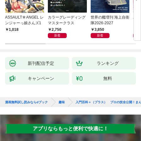
ASSAULT☆ANGEL レ
カラーグレーディング
世界の艦増刊 海上自衛
ハル
ンジャーっ娘さんズ1
マスタークラス
隊2026-2027
ーク
2,750
3,850
3,
1,018
新着
新着
新刊配信予定
ランキング
キャンペーン
無料
漫画無料試し読みならdブック
趣味
入門百科＋（プラス） プロの技全公開！ま
アプリならもっと便利で快適に！