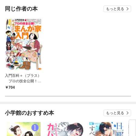
同じ作者の本
もっと見る
入門百科＋（プラス）
プロの技全公開！ま
んが家入門
704
小学館のおすすめ本
もっと見る