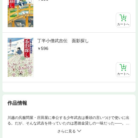
カートへ
丁半小僧武吉伝 面影探し
596
カートへ
作品情報
川越の呉服問屋・庄田屋に奉公する少年武吉は番頭の言いつけで使いに出
る。だが、そんな武吉を待っていたのは悪徳金貸しの一味だった――。ひ
ょんなことから出生の秘密を知り母への恋慕を募らせる武吉のもとへ、ひ
とつ、またひとつと災難が。降りかかる火の粉を賽子（さいころ）勝負で