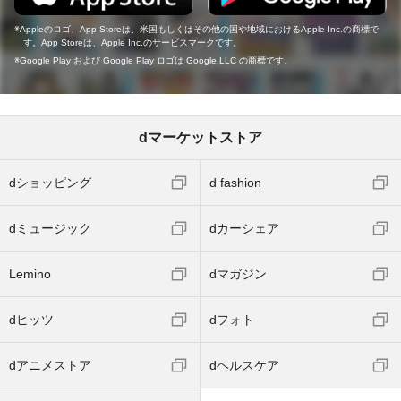
Appleのロゴ、App Storeは、米国もしくはその他の国や地域におけるApple Inc.の商標で
す。App Storeは、Apple Inc.のサービスマークです。
Google Play および Google Play ロゴは Google LLC の商標です。
dマーケットストア
dショッピング
d fashion
dミュージック
dカーシェア
Lemino
dマガジン
dヒッツ
dフォト
dアニメストア
dヘルスケア