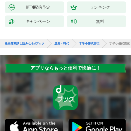
新刊配信予定
ランキング
キャンペーン
無料
漫画無料試し読みならdブック
歴史・時代
丁半小僧武吉伝
丁半小僧武吉伝
アプリならもっと便利で快適に！