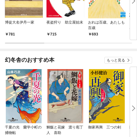
博徒大名伊丹一家
夜盗狩り 助立屋始末
おれは百歳、あたしも
くた
百歳
名始
781
715
693
7
幻冬舎のおすすめ本
もっと見る
千夏の光 蘭学小町の
鯛飯と花嫁 渡り庖丁
御家再興 三つの剣
降格
捕物帖
人 喜助