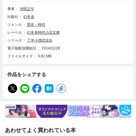
払えるのか!? 丁半博奕の天才少年、武吉の活躍を描く痛快時代小説。
著者
沖田正午
出版社
幻冬舎
ジャンル
歴史・時代
レーベル
幻冬舎時代小説文庫
シリーズ
丁半小僧武吉伝
電子版配信開始日
2014/11/28
ファイルサイズ
0.81 MB
作品をシェアする
あわせてよく買われている本