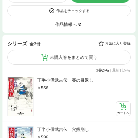
作品をチェックする
作品情報へ
シリーズ
全3冊
お気に入り登録
未購入巻をまとめて買う
1巻から
|
最新刊から
丁半小僧武吉伝 賽の目返し
556
カートへ
丁半小僧武吉伝 穴熊崩し
596