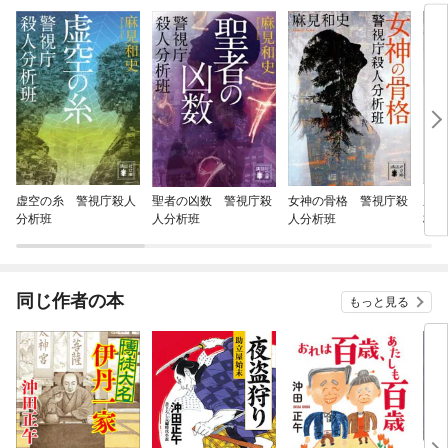
虚空の糸 警視庁殺人
聖者の凶数 警視庁殺
女神の骨格 警視庁殺
鷹の
分析班
人分析班
人分析班
析班
同じ作者の本
もっと見る