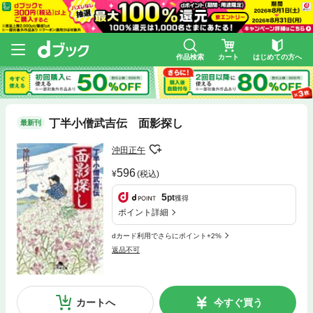
作品検索
カート
はじめての方へ
丁半小僧武吉伝 面影探し
最新刊
沖田正午
596
(税込)
5
pt
獲得
ポイント詳細
dカード利用でさらにポイント+2%
返品不可
カートへ
今すぐ買う