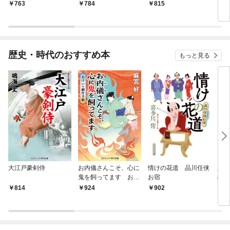
763
784
815
7
歴史・時代のおすすめ本
もっと見る
大江戸豪剣侍
お内儀さんこそ、心に
情けの花道 品川任侠
必殺
鬼を飼ってます おけ
お宿
の弦
いの戯作手帖
814
924
902
8