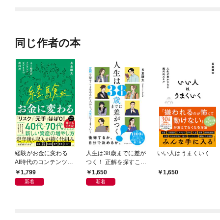
同じ作者の本
経験がお金に変わる
人生は38歳までに差が
いい人はうまくいく
AI時代のコンテンツビ
つく！ 正解を探すこと
ジネスの教科書
をやめた人から、人生
1,799
1,650
1,650
はうまくいく
新着
新着