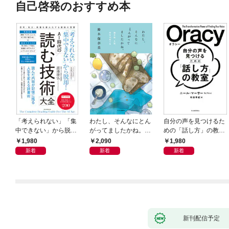
自己啓発のおすすめ本
「考えられない」「集
わたし、そんなにとん
自分の声を見つけるた
中できない」から脱
がってましたかね。
めの「話し方」の教
却！ AI時代の読む技
獅子座、Ａ型、丙午は
室 Ｏｒａｃｙ（オラ
1,980
2,090
1,980
術大全
めぐる
シー）
新着
新着
新着
新刊配信予定