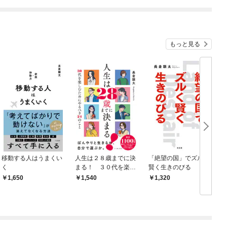
もっと見る
移動する人はうまくい
人生は２８歳までに決
「絶望の国」でズルく
く
まる！ ３０代を楽し
賢く生きのびる
むためにやるべき２４
1,650
1,540
1,320
のこと