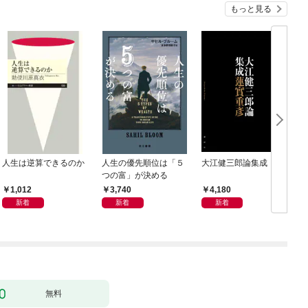
もっと見る
人生は逆算できるのか
人生の優先順位は「５
大江健三郎論集成
つの富」が決める
1,012
3,740
4,180
新着
新着
新着
無料