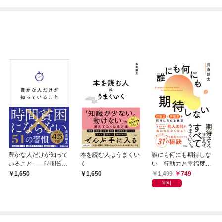
豊かな人だけが知って
本を読む人はうまくい
誰にも何にも期待しな
いること――時間貧困
く
い 行動力と幸福度を
にならない５１の習慣
同時に高める練習
1,499
749
1,650
1,650
割引