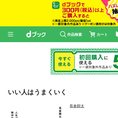
作品検索
カート
いい人はうまくいく
長倉顕太