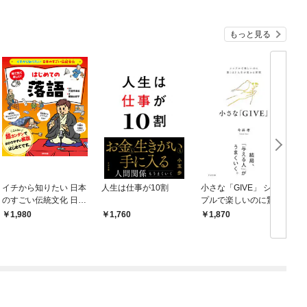
もっと見る
イチから知りたい 日本
人生は仕事が10割
小さな「GIVE」 シン
のすごい伝統文化 日本
プルで楽しいのに驚く
の伝統芸能入門 落語
ほど人生が変わる習慣
1,980
1,760
1,870