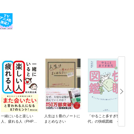
ザッカーバーグは
・さりげなく「貸
は最強の投資 ・
介される人」にな
れる仲間」がいる
流が使っている
 ・期待通りに
スターが教える
ギバーは、他者
イパフォーマンス
第2章 なぜ、与
なぜ、感謝すると
体質をつくる30
一緒にいると楽しい
人生は１冊のノートに
「やること多すぎ世
人、疲れる人（PHP文
まとめなさい
代」の快眠図鑑 ～忙
庫）
しくても“自然と眠れ
る”ルーティン５０～