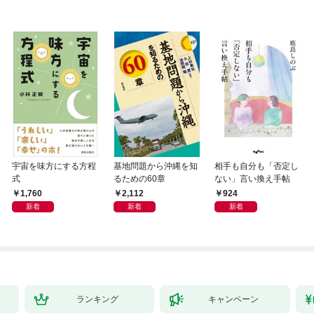
宇宙を味方にする方程
基地問題から沖縄を知
相手も自分も「否定し
式
るための60章
ない」言い換え手帖
1,760
2,112
924
新着
新着
新着
ランキング
キャンペーン