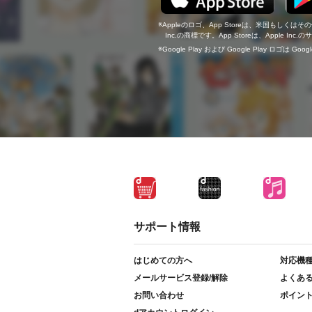
Appleのロゴ、App Storeは、米国もしくはそ
Inc.の商標です。App Storeは、Apple In
Google Play および Google Play ロゴは Go
サポート情報
はじめての方へ
対応機
メールサービス登録/解除
よくあ
お問い合わせ
ポイン