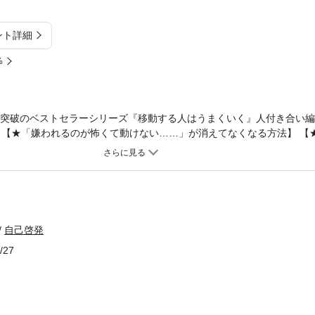
ント詳細
%
万部突破のベストセラーシリーズ『移動する人はうまくいく』人付き合い編
 【★「嫌われるのが怖くて動けない……」が消えてなくなる方法】 【
に感謝といい人があふれる毎日になる方法を紹介！】 【★仕事、お金
長期的資産、仲間、社会的評価、協力、パートナー、尊敬される毎日—
」 「いつも損な役回りを引き受けてしまう」 「人間関係のストレスを手
「心配事や不安を減らしたい」 「仕事で確かな成果を出したい」 「信頼
をもっと高めたい」 「運をつかみたい」 「経済的なゆとりが欲しい」 
こんな悩み、望みを持っている人のための本です。 編集者として累計11
自己啓発
 著者としても30万部突破ベストセラーシリーズ 『移動する人はうまく
/27
多くの人の人生を変えてきたプロが、 まわりに感謝といい人があふれる
仕事、人間関係、お金、時間、やりたいこと、 子育て、コミュニティ、運
が好転します！ ・うまくいく人は、あえて「貸し借り」をつくりにいく
在」になる ・2度ホームレスになりながらも、30億ドルの資産を築いた
代に！ ・成功者だけが知っている魔法の方程式とは？ ・「最も多く与