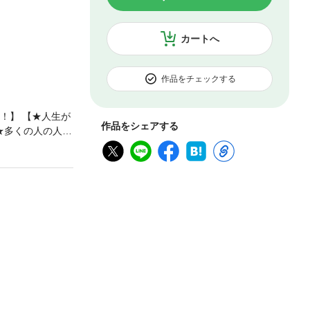
カートへ
作品をチェックする
！】 【★人生が
作品をシェアする
★多くの人の人生
、人間関係、リス
—みんな手に入
放したい」 「自
できる味方や仲
「今より豊かな人
00万部！ 数々
いく』『本を読む
毎日になる方法を
、コミュニケー
 ・迷惑をかける
男 ・計算高い人
える人が、最も権