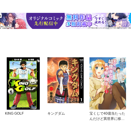
 ・“ためる”“秘密にする”ことが最大のリスクとなる理由 ・マーク・
ていた！ ・AIによって人の価値が下がる時代の「最強の資産」とは？ 
良い人間関係は「ラリー」が続く ・時代が変わっても「お中元・お歳暮」
ないギフト」とは？ ・「時間」をプレゼントする人は好かれる ・「紹
係の“ハブ”になる2つのメリットとは？ ・どんなときも「必ず助けてく
みません」禁止！ ・名前を呼ぶと「信頼」と「献身」を得られる ・超一
の高い「ありがとう」を伝えるコツ ・結果とプロセス、どっちを褒める？
とは？ ・経済的に成功する人は「恩送り」がうまい！ ・伝説のロック
人が「運がいい」科学的根拠 ・有害な人から自分を守る方法 ・成功する
・周りに信頼できる「優秀な味方」だけを集める３ステップ ・いつもハ
主義で生きる etc. 【目次】 第1章 なぜ、いい人はうまくいくのか？ 
のか？ 第3章 なぜ、人間関係を最も大切にするべきなのか？ 第4章 
5章 なぜ、あの人の周りには、優秀な味方が集まるのか？ 第6章 感謝
KING GOLF
キングダム
宝くじで40億当たった
んだけど異世界に移住
する