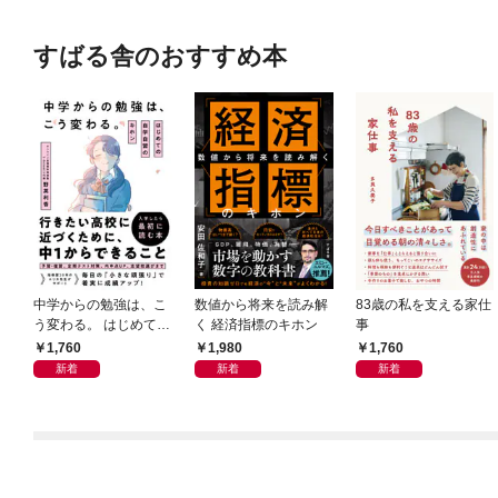
すばる舎のおすすめ本
中学からの勉強は、こ
数値から将来を読み解
83歳の私を支える家仕
う変わる。 はじめての
く 経済指標のキホン
事
自学自習のキホン
1,760
1,980
1,760
新着
新着
新着