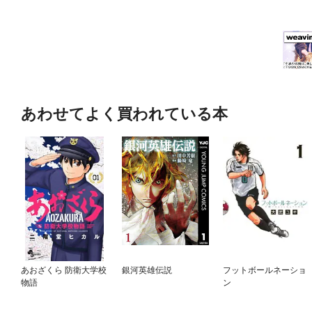
力を与えられる」先住民の知恵
「わらしべ長者」通りに動い
し」をつくる6つの技術 ・
一番喜ばれる「お金のかから
るための3つの条件 ・人間関
人の共通点 ・今日から「す
「陰褒め」とは？ ・解像度
あわせてよく買われている本
相手が動いてくれるフレーズ
「感謝」の効果 ・感謝する
とどう境界線を引くのか？ 
なチームのつくり方 ・10点
える人は経済的に豊かになる
人が動いてくれるのか？ 第
のアクションプラン
あおざくら 防衛大学校
銀河英雄伝説
フットボールネーショ
物語
ン