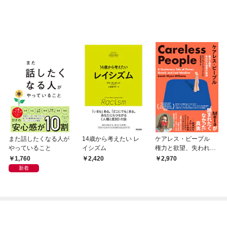
また話したくなる人が
14歳から考えたい レ
ケアレス・ピープル
やっていること
イシズム
権力と欲望、失われた
理想の物語 Meta
1,760
2,420
2,970
が”読まれたくなかっ
新着
た”真実