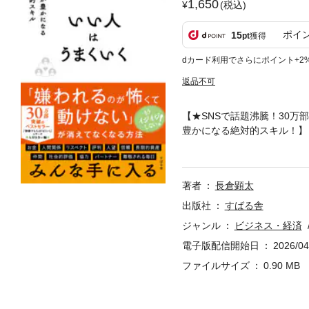
1,650
(税込)
ポイ
15
pt
獲得
dカード利用でさらにポイント+2
返品不可
【★SNSで話題沸騰！30
豊かになる絶対的スキル！】
を変えてきたプロが、まわり
ペクト、評判、人望、信頼、
る】 「人に嫌われたくない
著者
長倉顕太
分の時間がもっと欲しい」 
間が欲しい」 「自分の価値
出版社
すばる舎
生を送りたい」——本書は、
ジャンル
ビジネス・経済
のベストセラーを生み出し、
電子版配信開始日
2026/04
人はうまくいく』を書き、 
紹介！ いい人になれば、 
ファイルサイズ
0.90 MB
ション、夢……あらゆること
ことで、あなたは「特別な存
より「お人好し」が稼げる時